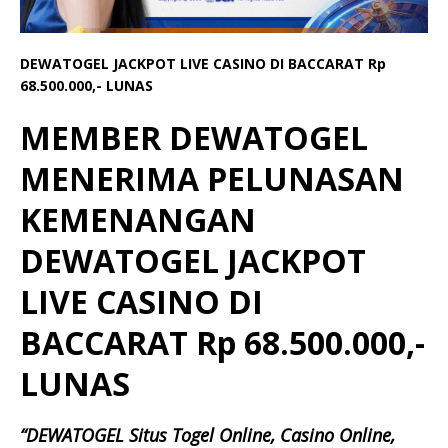
DEWATOGEL JACKPOT LIVE CASINO DI BACCARAT Rp
68.500.000,- LUNAS
MEMBER DEWATOGEL
MENERIMA PELUNASAN
KEMENANGAN
DEWATOGEL JACKPOT
LIVE CASINO DI
BACCARAT Rp 68.500.000,-
LUNAS
“DEWATOGEL Situs Togel Online, Casino Online,