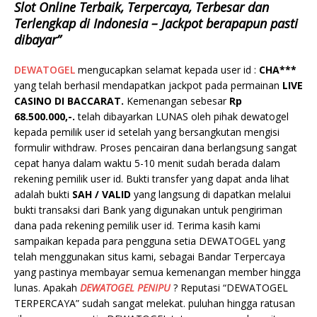
Slot Online Terbaik, Terpercaya, Terbesar dan
Terlengkap di Indonesia – Jackpot berapapun pasti
dibayar”
DEWATOGEL
mengucapkan selamat kepada user id :
CHA***
yang telah berhasil mendapatkan jackpot pada permainan
LIVE
CASINO DI BACCARAT.
Kemenangan sebesar
Rp
68.500.000,-.
telah dibayarkan LUNAS oleh pihak dewatogel
kepada pemilik user id setelah yang bersangkutan mengisi
formulir withdraw. Proses pencairan dana berlangsung sangat
cepat hanya dalam waktu 5-10 menit sudah berada dalam
rekening pemilik user id. Bukti transfer yang dapat anda lihat
adalah bukti
SAH / VALID
yang langsung di dapatkan melalui
bukti transaksi dari Bank yang digunakan untuk pengiriman
dana pada rekening pemilik user id. Terima kasih kami
sampaikan kepada para pengguna setia DEWATOGEL yang
telah menggunakan situs kami, sebagai Bandar Terpercaya
yang pastinya membayar semua kemenangan member hingga
lunas. Apakah
DEWATOGEL PENIPU
? Reputasi “DEWATOGEL
TERPERCAYA” sudah sangat melekat. puluhan hingga ratusan