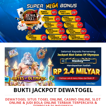
BUKTI JACKPOT DEWATOGEL
DEWATOGEL SITUS TOGEL ONLINE, CASINO ONLINE, SLOT
ONLINE & JUDI BOLA ONLINE TERBAIK TERPERCAYA &
TERBESAR DI INDONESIA