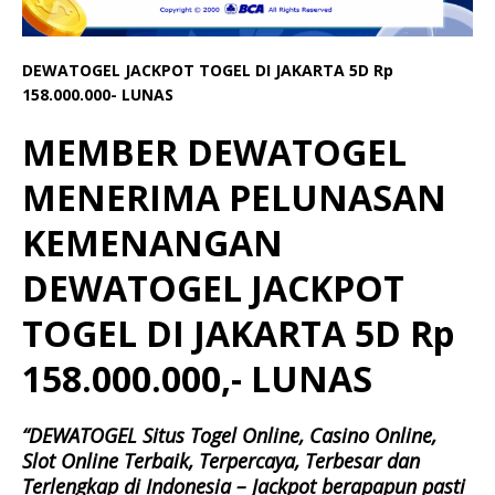
DEWATOGEL JACKPOT TOGEL DI JAKARTA 5D Rp
158.000.000- LUNAS
MEMBER DEWATOGEL
MENERIMA PELUNASAN
KEMENANGAN
DEWATOGEL JACKPOT
TOGEL DI JAKARTA 5D Rp
158.000.000,- LUNAS
“DEWATOGEL Situs Togel Online, Casino Online,
Slot Online Terbaik, Terpercaya, Terbesar dan
Terlengkap di Indonesia – Jackpot berapapun pasti