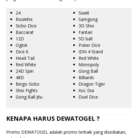
24
Suwit
Roulette
Samgong
Sicbo Dice
3D Shio
Baccarat
Fantan
12D
5D ball
Oglok
Poker Dice
Dice 6
IDN 4 Stand
Head Tail
Red White
Red White
Monopoly
24D Spin
Gong Ball
48D
Billiards
Bingo Sicbo
Dragon Tiger
Shio Fights
Xoc Dia
Gong Ball Jitu
Duel Dice
KENAPA HARUS DEWATOGEL ?
Promo DEWATOGEL adalah promo terbaik yang disediakan,