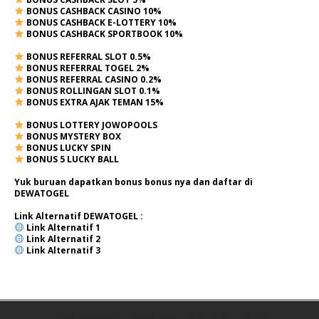
BONUS CASHBACK CASINO 10%
BONUS CASHBACK E-LOTTERY 10%
BONUS CASHBACK SPORTBOOK 10%
BONUS REFERRAL SLOT 0.5%
BONUS REFERRAL TOGEL 2%
BONUS REFERRAL CASINO 0.2%
BONUS ROLLINGAN SLOT 0.1%
BONUS EXTRA AJAK TEMAN 15%
BONUS LOTTERY JOWOPOOLS
BONUS MYSTERY BOX
BONUS LUCKY SPIN
BONUS 5 LUCKY BALL
Yuk buruan dapatkan bonus bonus nya dan daftar di
DEWATOGEL
Link Alternatif
DEWATOGEL
:
Link Alternatif 1
Link Alternatif 2
Link Alternatif 3
Copyright © 2026 | WordPress Theme by
MH Themes