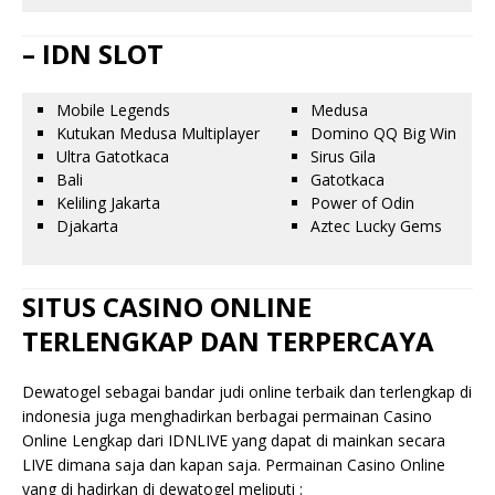
– IDN SLOT
Mobile Legends
Medusa
Kutukan Medusa Multiplayer
Domino QQ Big Win
Ultra Gatotkaca
Sirus Gila
Bali
Gatotkaca
Keliling Jakarta
Power of Odin
Djakarta
Aztec Lucky Gems
SITUS CASINO ONLINE
TERLENGKAP DAN TERPERCAYA
Dewatogel sebagai bandar judi online terbaik dan terlengkap di
indonesia juga menghadirkan berbagai permainan Casino
Online Lengkap dari IDNLIVE yang dapat di mainkan secara
LIVE dimana saja dan kapan saja. Permainan Casino Online
yang di hadirkan di dewatogel meliputi :