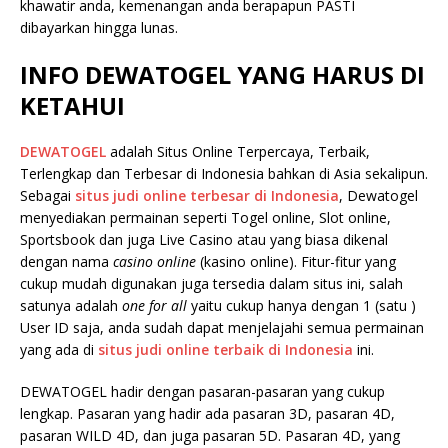
khawatir anda, kemenangan anda berapapun PASTI
dibayarkan hingga lunas.
INFO DEWATOGEL YANG HARUS DI
KETAHUI
DEWATOGEL
adalah Situs Online Terpercaya, Terbaik,
Terlengkap dan Terbesar di Indonesia bahkan di Asia sekalipun.
Sebagai
situs judi online terbesar di Indonesia
, Dewatogel
menyediakan permainan seperti Togel online, Slot online,
Sportsbook dan juga Live Casino atau yang biasa dikenal
dengan nama
casino online
(kasino online). Fitur-fitur yang
cukup mudah digunakan juga tersedia dalam situs ini, salah
satunya adalah
one for all
yaitu cukup hanya dengan 1 (satu )
User ID saja, anda sudah dapat menjelajahi semua permainan
yang ada di
situs judi online terbaik di Indonesia
ini.
DEWATOGEL hadir dengan pasaran-pasaran yang cukup
lengkap. Pasaran yang hadir ada pasaran 3D, pasaran 4D,
pasaran WILD 4D, dan juga pasaran 5D. Pasaran 4D, yang