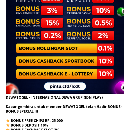
DEWATOGEL - INTERNASIONAL DEWA GRUP (IDN PLAY)
Kabar gembira untuk member DEWATOGEL telah Hadir
BONUS-
BONUS SPECIAL
!!!
BONUS FREE CHIPS RP. 25,000
BONUS DEPOSIT 10%
BONUS CASHBACK SLOT 3%