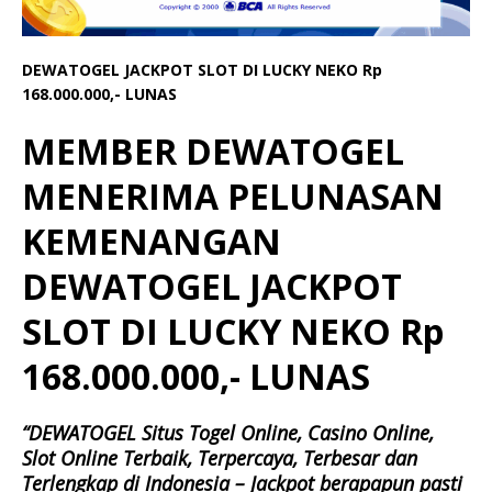
DEWATOGEL JACKPOT SLOT DI LUCKY NEKO Rp
168.000.000,- LUNAS
MEMBER DEWATOGEL
MENERIMA PELUNASAN
KEMENANGAN
DEWATOGEL JACKPOT
SLOT DI LUCKY NEKO Rp
168.000.000,- LUNAS
“DEWATOGEL Situs Togel Online, Casino Online,
Slot Online Terbaik, Terpercaya, Terbesar dan
Terlengkap di Indonesia – Jackpot berapapun pasti