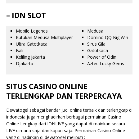
– IDN SLOT
Mobile Legends
Medusa
Kutukan Medusa Multiplayer
Domino QQ Big Win
Ultra Gatotkaca
Sirus Gila
Bali
Gatotkaca
Keliling Jakarta
Power of Odin
Djakarta
Aztec Lucky Gems
SITUS CASINO ONLINE
TERLENGKAP DAN TERPERCAYA
Dewatogel sebagai bandar judi online terbaik dan terlengkap di
indonesia juga menghadirkan berbagai permainan Casino
Online Lengkap dari IDNLIVE yang dapat di mainkan secara
LIVE dimana saja dan kapan saja. Permainan Casino Online
yang di hadirkan di dewatogel meliputi :