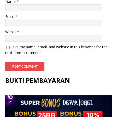
Name
*
Email
*
Website
Save my name, email, and website in this browser for the
next time I comment.
BUKTI PEMBAYARAN