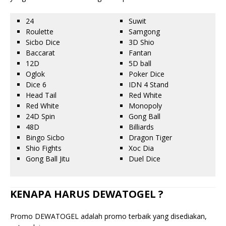
24
Suwit
Roulette
Samgong
Sicbo Dice
3D Shio
Baccarat
Fantan
12D
5D ball
Oglok
Poker Dice
Dice 6
IDN 4 Stand
Head Tail
Red White
Red White
Monopoly
24D Spin
Gong Ball
48D
Billiards
Bingo Sicbo
Dragon Tiger
Shio Fights
Xoc Dia
Gong Ball Jitu
Duel Dice
KENAPA HARUS DEWATOGEL ?
Promo DEWATOGEL adalah promo terbaik yang disediakan,