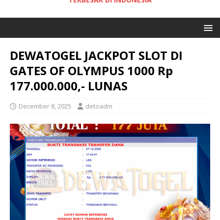
DEWATOGEL JACKPOT SLOT DI
GATES OF OLYMPUS 1000 Rp
177.000.000,- LUNAS
December 8, 2025
detoadm