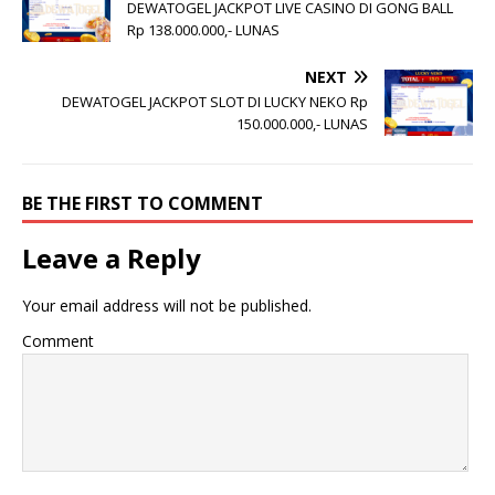
DEWATOGEL JACKPOT LIVE CASINO DI GONG BALL
Rp 138.000.000,- LUNAS
NEXT
DEWATOGEL JACKPOT SLOT DI LUCKY NEKO Rp
150.000.000,- LUNAS
BE THE FIRST TO COMMENT
Leave a Reply
Your email address will not be published.
Comment