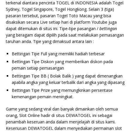
terkenal diantara pencinta TOGEL di INDONESIA adalah Togel
Sydney, Togel Singapore, Togel Hongkong. Selain 3 (tiga)
pasaran tersebut, pasaran Togel Toto Macau yang bisa
disaksikan secara Live setiap hari di platform Youtube juga
dapat ditemukan di situs ini. Tipe-tipe pasangan /
bettingan
yang beragam dapat dipilih pada saat melakukan pemasangan
taruhan anda. Tipe yang dimaksud antara lain :
Bettingan Tipe Full yang memiliki hadiah terbesar
Bettingan Tipe Diskon yang memberikan diskon pada
pemain setiap pemasangan
Bettingan Tipe BB ( Bolak Balik ) yang dapat dimenangkan
apabila angka yang keluar terbalik dari angka yang dipasang
Bettingan Tipe Prize yang memungkinkan persentase
kemenangan pemain meningkat.
Game yang sedang viral dan banyak dimainkan oleh semua
orang, Slot Online hadir di situs DEWATOGEL ini sebagai
penambah keseruan anda dalam menjelajah di situs kami.
Keseriusan DEWATOGEL dalam menyediakan permainan slot