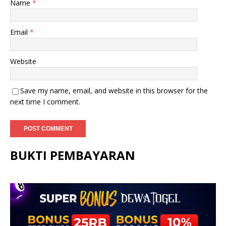
Name
*
Email
*
Website
Save my name, email, and website in this browser for the
next time I comment.
BUKTI PEMBAYARAN