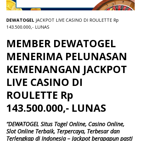
DEWATOGEL
JACKPOT LIVE CASINO DI ROULETTE Rp
143.500.000,- LUNAS
MEMBER DEWATOGEL
MENERIMA PELUNASAN
KEMENANGAN JACKPOT
LIVE CASINO DI
ROULETTE Rp
143.500.000,- LUNAS
“DEWATOGEL Situs Togel Online, Casino Online,
Slot Online Terbaik, Terpercaya, Terbesar dan
Terlengkap di Indonesia – Jackpot berapapun pasti