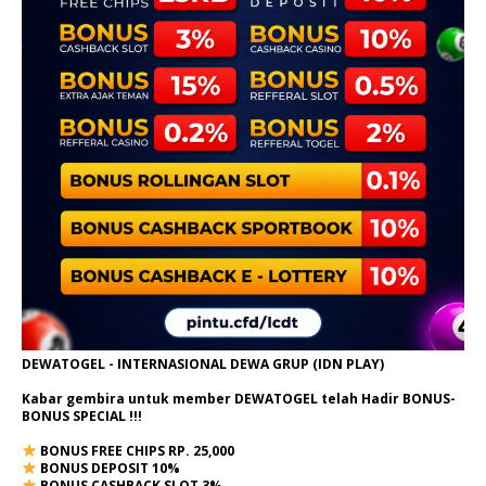
DEWATOGEL - INTERNASIONAL DEWA GRUP (IDN PLAY)
Kabar gembira untuk member DEWATOGEL telah Hadir
BONUS-
BONUS SPECIAL
!!!
BONUS FREE CHIPS RP. 25,000
BONUS DEPOSIT 10%
BONUS CASHBACK SLOT 3%