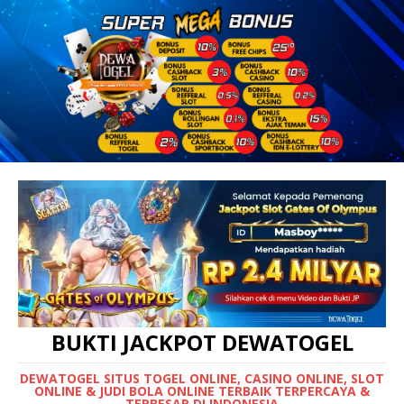
BUKTI JACKPOT DEWATOGEL
DEWATOGEL SITUS TOGEL ONLINE, CASINO ONLINE, SLOT
ONLINE & JUDI BOLA ONLINE TERBAIK TERPERCAYA &
TERBESAR DI INDONESIA