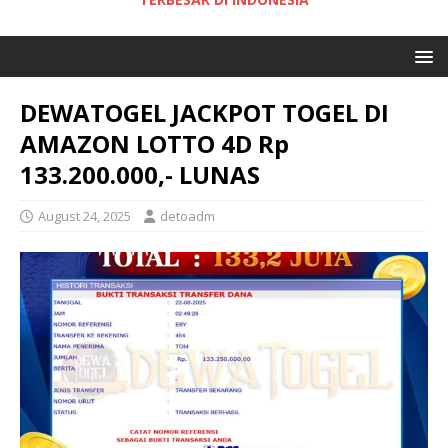
DEWATOGEL JACKPOT TOGEL DI
AMAZON LOTTO 4D Rp
133.200.000,- LUNAS
August 24, 2025
detoadm