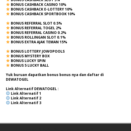
BONUS CASHBACK CASINO 10%
BONUS CASHBACK E-LOTTERY 10%
BONUS CASHBACK SPORTBOOK 10%
BONUS REFERRAL SLOT 0.5%
BONUS REFERRAL TOGEL 2%
BONUS REFERRAL CASINO 0.2%
BONUS ROLLINGAN SLOT 0.1%
BONUS EXTRA AJAK TEMAN 15%
BONUS LOTTERY JOWOPOOLS
BONUS MYSTERY BOX
BONUS LUCKY SPIN
BONUS 5 LUCKY BALL
Yuk buruan dapatkan bonus bonus nya dan daftar di
DEWATOGEL
Link Alternatif
DEWATOGEL
:
Link Alternatif 1
Link Alternatif 2
Link Alternatif 3
Copyright © 2026 | WordPress Theme by
MH Themes