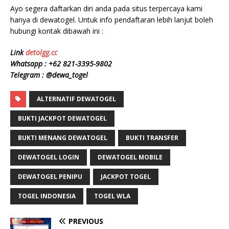
Ayo segera daftarkan diri anda pada situs terpercaya kami
hanya di dewatogel. Untuk info pendaftaran lebih lanjut boleh
hubungi kontak dibawah ini :
Link
detolgg.cc
Whatsapp :
+62 8
21-3395-9802
Telegram : @dewa_togel
ALTERNATIF DEWATOGEL
BUKTI JACKPOT DEWATOGEL
BUKTI MENANG DEWATOGEL
BUKTI TRANSFER
DEWATOGEL LOGIN
DEWATOGEL MOBILE
DEWATOGEL PENIPU
JACKPOT TOGEL
TOGEL INDONESIA
TOGEL WLA
PREVIOUS