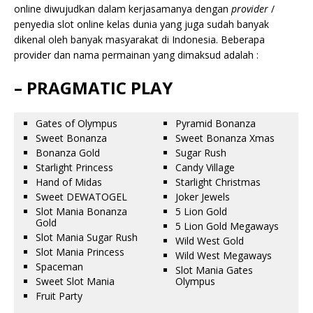
online diwujudkan dalam kerjasamanya dengan
provider
/
penyedia slot online kelas dunia yang juga sudah banyak
dikenal oleh banyak masyarakat di Indonesia. Beberapa
provider dan nama permainan yang dimaksud adalah :
– PRAGMATIC PLAY
Gates of Olympus
Pyramid Bonanza
Sweet Bonanza
Sweet Bonanza Xmas
Bonanza Gold
Sugar Rush
Starlight Princess
Candy Village
Hand of Midas
Starlight Christmas
Sweet DEWATOGEL
Joker Jewels
Slot Mania Bonanza
5 Lion Gold
Gold
5 Lion Gold Megaways
Slot Mania Sugar Rush
Wild West Gold
Slot Mania Princess
Wild West Megaways
Spaceman
Slot Mania Gates
Sweet Slot Mania
Olympus
Fruit Party