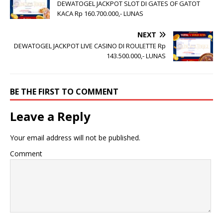
DEWATOGEL JACKPOT SLOT DI GATES OF GATOT
KACA Rp 160.700.000,- LUNAS
NEXT
DEWATOGEL JACKPOT LIVE CASINO DI ROULETTE Rp
143.500.000,- LUNAS
BE THE FIRST TO COMMENT
Leave a Reply
Your email address will not be published.
Comment