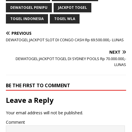
DEWATOGEL PENIPU
JACKPOT TOGEL
TOGEL INDONESIA
TOGEL WLA
PREVIOUS
DEWATOGEL JACKPOT SLOT DI CONGO CASH Rp 69.500.000,- LUNAS
NEXT
DEWATOGEL JACKPOT TOGEL DI SYDNEY POOLS Rp 70.000.000,-
LUNAS
BE THE FIRST TO COMMENT
Leave a Reply
Your email address will not be published.
Comment