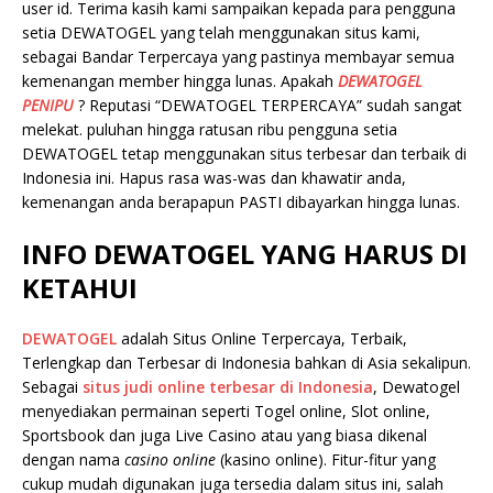
user id. Terima kasih kami sampaikan kepada para pengguna
setia DEWATOGEL yang telah menggunakan situs kami,
sebagai Bandar Terpercaya yang pastinya membayar semua
kemenangan member hingga lunas. Apakah
DEWATOGEL
PENIPU
? Reputasi “DEWATOGEL TERPERCAYA” sudah sangat
melekat. puluhan hingga ratusan ribu pengguna setia
DEWATOGEL tetap menggunakan situs terbesar dan terbaik di
Indonesia ini. Hapus rasa was-was dan khawatir anda,
kemenangan anda berapapun PASTI dibayarkan hingga lunas.
INFO DEWATOGEL YANG HARUS DI
KETAHUI
DEWATOGEL
adalah Situs Online Terpercaya, Terbaik,
Terlengkap dan Terbesar di Indonesia bahkan di Asia sekalipun.
Sebagai
situs judi online terbesar di Indonesia
, Dewatogel
menyediakan permainan seperti Togel online, Slot online,
Sportsbook dan juga Live Casino atau yang biasa dikenal
dengan nama
casino online
(kasino online). Fitur-fitur yang
cukup mudah digunakan juga tersedia dalam situs ini, salah