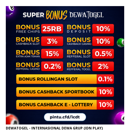
DEWATOGEL - INTERNASIONAL DEWA GRUP (IDN PLAY)