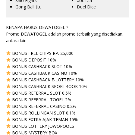
Shio Fights
Xoc Dia
Gong Ball Jitu
Duel Dice
KENAPA HARUS DEWATOGEL ?
Promo DEWATOGEL adalah promo terbaik yang disediakan,
antara lain :
BONUS FREE CHIPS RP. 25,000
BONUS DEPOSIT 10%
BONUS CASHBACK SLOT 10%
BONUS CASHBACK CASINO 10%
BONUS CASHBACK E-LOTTERY 10%
BONUS CASHBACK SPORTBOOK 10%
BONUS REFERRAL SLOT 0.5%
BONUS REFERRAL TOGEL 2%
BONUS REFERRAL CASINO 0.2%
BONUS ROLLINGAN SLOT 0.1%
BONUS EXTRA AJAK TEMAN 15%
BONUS LOTTERY JOWOPOOLS
BONUS MYSTERY BOX