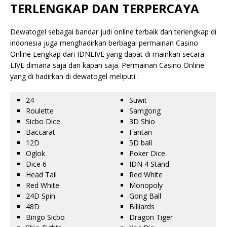
TERLENGKAP DAN TERPERCAYA
Dewatogel sebagai bandar judi online terbaik dan terlengkap di
indonesia juga menghadirkan berbagai permainan Casino
Online Lengkap dari IDNLIVE yang dapat di mainkan secara
LIVE dimana saja dan kapan saja. Permainan Casino Online
yang di hadirkan di dewatogel meliputi :
24
Suwit
Roulette
Samgong
Sicbo Dice
3D Shio
Baccarat
Fantan
12D
5D ball
Oglok
Poker Dice
Dice 6
IDN 4 Stand
Head Tail
Red White
Red White
Monopoly
24D Spin
Gong Ball
48D
Billiards
Bingo Sicbo
Dragon Tiger