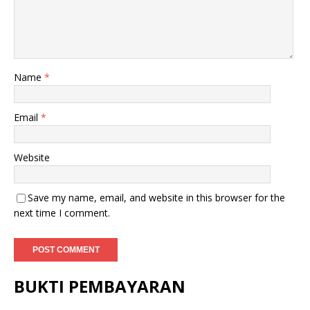
Name
*
Email
*
Website
Save my name, email, and website in this browser for the
next time I comment.
BUKTI PEMBAYARAN