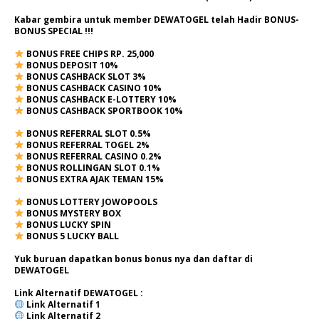
Kabar gembira untuk member DEWATOGEL telah Hadir
BONUS-
BONUS SPECIAL
!!!
BONUS FREE CHIPS RP. 25,000
BONUS DEPOSIT 10%
BONUS CASHBACK SLOT 3%
BONUS CASHBACK CASINO 10%
BONUS CASHBACK E-LOTTERY 10%
BONUS CASHBACK SPORTBOOK 10%
BONUS REFERRAL SLOT 0.5%
BONUS REFERRAL TOGEL 2%
BONUS REFERRAL CASINO 0.2%
BONUS ROLLINGAN SLOT 0.1%
BONUS EXTRA AJAK TEMAN 15%
BONUS LOTTERY JOWOPOOLS
BONUS MYSTERY BOX
BONUS LUCKY SPIN
BONUS 5 LUCKY BALL
Yuk buruan dapatkan bonus bonus nya dan daftar di
DEWATOGEL
Link Alternatif
DEWATOGEL
:
Link Alternatif 1
Link Alternatif 2