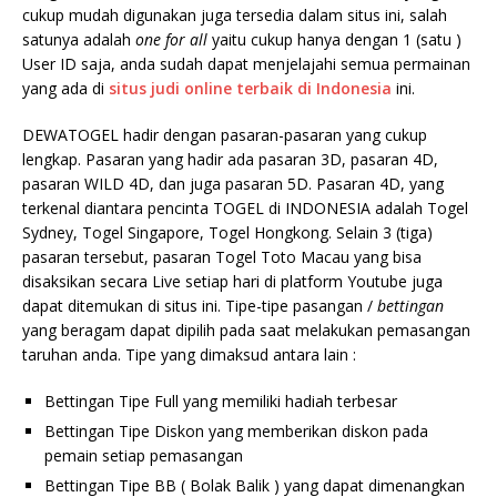
cukup mudah digunakan juga tersedia dalam situs ini, salah
satunya adalah
one for all
yaitu cukup hanya dengan 1 (satu )
User ID saja, anda sudah dapat menjelajahi semua permainan
yang ada di
situs judi
online terbaik di Indonesia
ini.
DEWATOGEL hadir dengan pasaran-pasaran yang cukup
lengkap. Pasaran yang hadir ada pasaran 3D, pasaran 4D,
pasaran WILD 4D, dan juga pasaran 5D. Pasaran 4D, yang
terkenal diantara pencinta TOGEL di INDONESIA adalah Togel
Sydney, Togel Singapore, Togel Hongkong. Selain 3 (tiga)
pasaran tersebut, pasaran Togel Toto Macau yang bisa
disaksikan secara Live setiap hari di platform Youtube juga
dapat ditemukan di situs ini. Tipe-tipe pasangan /
bettingan
yang beragam dapat dipilih pada saat melakukan pemasangan
taruhan anda. Tipe yang dimaksud antara lain :
Bettingan Tipe Full yang memiliki hadiah terbesar
Bettingan Tipe Diskon yang memberikan diskon pada
pemain setiap pemasangan
Bettingan Tipe BB ( Bolak Balik ) yang dapat dimenangkan