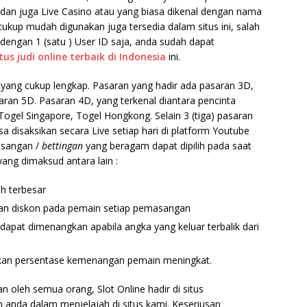
k dan juga Live Casino atau yang biasa dikenal dengan nama
g cukup mudah digunakan juga tersedia dalam situs ini, salah
dengan 1 (satu ) User ID saja, anda sudah dapat
itus judi online terbaik di Indonesia
ini.
ang cukup lengkap. Pasaran yang hadir ada pasaran 3D,
ran 5D. Pasaran 4D, yang terkenal diantara pencinta
gel Singapore, Togel Hongkong. Selain 3 (tiga) pasaran
a disaksikan secara Live setiap hari di platform Youtube
pasangan /
bettingan
yang beragam dapat dipilih pada saat
ng dimaksud antara lain :
ah terbesar
an diskon pada pemain setiap pemasangan
 dapat dimenangkan apabila angka yang keluar terbalik dari
nkan persentase kemenangan pemain meningkat.
 oleh semua orang, Slot Online hadir di situs
nda dalam menjelajah di situs kami. Keseriusan