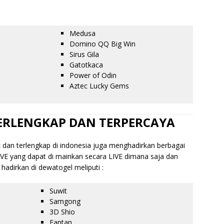
Medusa
Domino QQ Big Win
Sirus Gila
Gatotkaca
Power of Odin
Aztec Lucky Gems
TERLENGKAP DAN TERPERCAYA
k dan terlengkap di indonesia juga menghadirkan berbagai
VE yang dapat di mainkan secara LIVE dimana saja dan
hadirkan di dewatogel meliputi :
Suwit
Samgong
3D Shio
Fantan