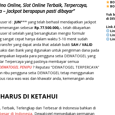
BO
no Online, Slot Online Terbaik, Terpercaya,
BO
a – Jackpot berapapun pasti dibayar”
Yuk b
di D
ser id :
JUN
*** yang telah berhasil mendapatkan jackpot
Link 
Kemenangan sebesar
Rp.77.500.000,-.
telah dibayarkan
Lin
ser id setelah yang bersangkutan mengisi formulir
Lin
ng sangat cepat hanya dalam waktu 5-10 menit sudah
Lin
transfer yang dapat anda lihat adalah bukti
SAH / VALID
nsaksi dari Bank yang digunakan untuk pengiriman dana pada
mi sampaikan kepada para pengguna setia DEWATOGEL yang
ndar Terpercaya yang pastinya membayar semua
DEWATOGEL PENIPU
? Reputasi “DEWATOGEL TERPERCAYA”
usan ribu pengguna setia DEWATOGEL tetap menggunakan
. Hapus rasa was-was dan khawatir anda, kemenangan anda
HARUS DI KETAHUI
, Terbaik, Terlengkap dan Terbesar di Indonesia bahkan di
rbesar di Indonesia
, Dewatogel menyediakan permainan