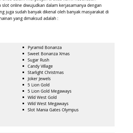
lot online diwujudkan dalam kerjasamanya dengan
yang juga sudah banyak dikenal oleh banyak masyarakat di
mainan yang dimaksud adalah :
Pyramid Bonanza
Sweet Bonanza Xmas
Sugar Rush
Candy Village
Starlight Christmas
Joker Jewels
5 Lion Gold
5 Lion Gold Megaways
Wild West Gold
Wild West Megaways
Slot Mania Gates Olympus