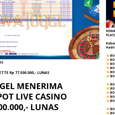
DEWA
PLAY)
Kaba
Hadi
BON
BO
TE
BO
BO
BO
TE Rp 77.500.000,- LUNAS
BO
GEL MENERIMA
BO
BO
BO
OT LIVE CASINO
BO
BO
00.000,- LUNAS
BO
BO