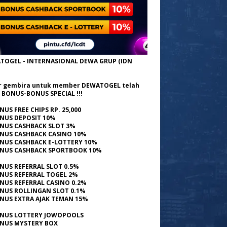
TOGEL - INTERNASIONAL DEWA GRUP (IDN
r gembira untuk member DEWATOGEL telah
r
BONUS-BONUS SPECIAL
!!!
US FREE CHIPS RP. 25,000
NUS DEPOSIT 10%
NUS CASHBACK SLOT 3%
NUS CASHBACK CASINO 10%
NUS CASHBACK E-LOTTERY 10%
NUS CASHBACK SPORTBOOK 10%
NUS REFERRAL SLOT 0.5%
NUS REFERRAL TOGEL 2%
NUS REFERRAL CASINO 0.2%
NUS ROLLINGAN SLOT 0.1%
NUS EXTRA AJAK TEMAN 15%
NUS LOTTERY JOWOPOOLS
NUS MYSTERY BOX