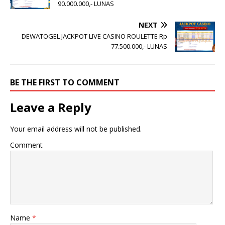
90.000.000,- LUNAS
NEXT
DEWATOGEL JACKPOT LIVE CASINO ROULETTE Rp
77.500.000,- LUNAS
BE THE FIRST TO COMMENT
Leave a Reply
Your email address will not be published.
Comment
Name
*