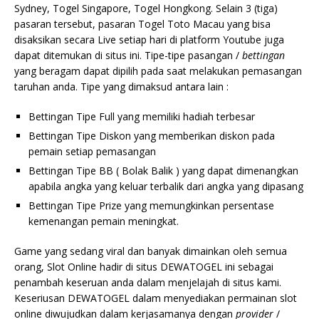
Sydney, Togel Singapore, Togel Hongkong. Selain 3 (tiga)
pasaran tersebut, pasaran Togel Toto Macau yang bisa
disaksikan secara Live setiap hari di platform Youtube juga
dapat ditemukan di situs ini. Tipe-tipe pasangan /
bettingan
yang beragam dapat dipilih pada saat melakukan pemasangan
taruhan anda. Tipe yang dimaksud antara lain :
Bettingan Tipe Full yang memiliki hadiah terbesar
Bettingan Tipe Diskon yang memberikan diskon pada
pemain setiap pemasangan
Bettingan Tipe BB ( Bolak Balik ) yang dapat dimenangkan
apabila angka yang keluar terbalik dari angka yang dipasang
Bettingan Tipe Prize yang memungkinkan persentase
kemenangan pemain meningkat.
Game yang sedang viral dan banyak dimainkan oleh semua
orang, Slot Online hadir di situs DEWATOGEL ini sebagai
penambah keseruan anda dalam menjelajah di situs kami.
Keseriusan DEWATOGEL dalam menyediakan permainan slot
online diwujudkan dalam kerjasamanya dengan
provider
/