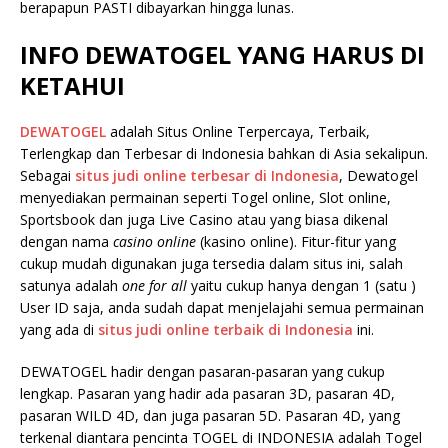
berapapun PASTI dibayarkan hingga lunas.
INFO DEWATOGEL YANG HARUS DI
KETAHUI
DEWATOGEL
adalah Situs Online Terpercaya, Terbaik,
Terlengkap dan Terbesar di Indonesia bahkan di Asia sekalipun.
Sebagai
situs judi online terbesar di Indonesia
, Dewatogel
menyediakan permainan seperti Togel online, Slot online,
Sportsbook dan juga Live Casino atau yang biasa dikenal
dengan nama
casino online
(kasino online). Fitur-fitur yang
cukup mudah digunakan juga tersedia dalam situs ini, salah
satunya adalah
one for all
yaitu cukup hanya dengan 1 (satu )
User ID saja, anda sudah dapat menjelajahi semua permainan
yang ada di
situs judi online terbaik di Indonesia
ini.
DEWATOGEL hadir dengan pasaran-pasaran yang cukup
lengkap. Pasaran yang hadir ada pasaran 3D, pasaran 4D,
pasaran WILD 4D, dan juga pasaran 5D. Pasaran 4D, yang
terkenal diantara pencinta TOGEL di INDONESIA adalah Togel