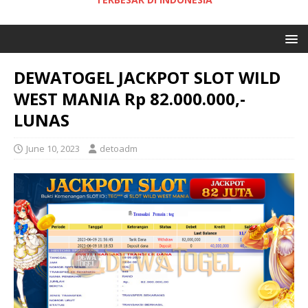
DEWATOGEL JACKPOT SLOT WILD
WEST MANIA Rp 82.000.000,-
LUNAS
June 10, 2023
detoadm