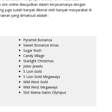
lot online diwujudkan dalam kerjasamanya dengan
yang juga sudah banyak dikenal oleh banyak masyarakat di
mainan yang dimaksud adalah :
Pyramid Bonanza
Sweet Bonanza Xmas
Sugar Rush
Candy Village
Starlight Christmas
Joker Jewels
5 Lion Gold
5 Lion Gold Megaways
Wild West Gold
Wild West Megaways
Slot Mania Gates Olympus