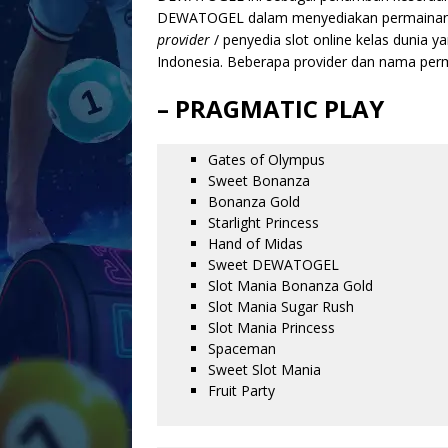
DEWATOGEL dalam menyediakan permainan s
provider
/ penyedia slot online kelas dunia 
Indonesia. Beberapa provider dan nama per
– PRAGMATIC PLAY
Gates of Olympus
Sweet Bonanza
Bonanza Gold
Starlight Princess
Hand of Midas
Sweet DEWATOGEL
Slot Mania Bonanza Gold
Slot Mania Sugar Rush
Slot Mania Princess
Spaceman
Sweet Slot Mania
Fruit Party