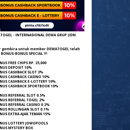
TOGEL - INTERNASIONAL DEWA GRUP (IDN
r gembira untuk member DEWATOGEL telah
r
BONUS-BONUS SPECIAL
!!!
US FREE CHIPS RP. 25,000
NUS DEPOSIT 10%
NUS CASHBACK SLOT 3%
NUS CASHBACK CASINO 10%
NUS CASHBACK E-LOTTERY 10%
NUS CASHBACK SPORTBOOK 10%
NUS REFERRAL SLOT 0.5%
NUS REFERRAL TOGEL 2%
NUS REFERRAL CASINO 0.2%
NUS ROLLINGAN SLOT 0.1%
NUS EXTRA AJAK TEMAN 15%
NUS LOTTERY JOWOPOOLS
NUS MYSTERY BOX