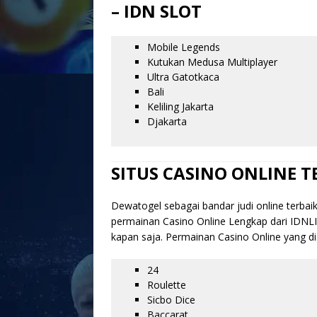
– IDN SLOT
Mobile Legends
Kutukan Medusa Multiplayer
Ultra Gatotkaca
Bali
Keliling Jakarta
Djakarta
SITUS CASINO ONLINE 
Dewatogel sebagai bandar judi online terbai
permainan Casino Online Lengkap dari IDNLI
kapan saja. Permainan Casino Online yang di 
24
Roulette
Sicbo Dice
Baccarat