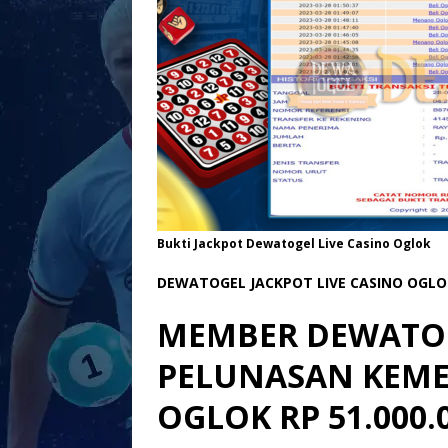
Bukti Jackpot Dewatogel Live Casino Oglok
DEWATOGEL JACKPOT LIVE CASINO OGLOK 
MEMBER DEWATO
PELUNASAN KEME
OGLOK RP 51.000.