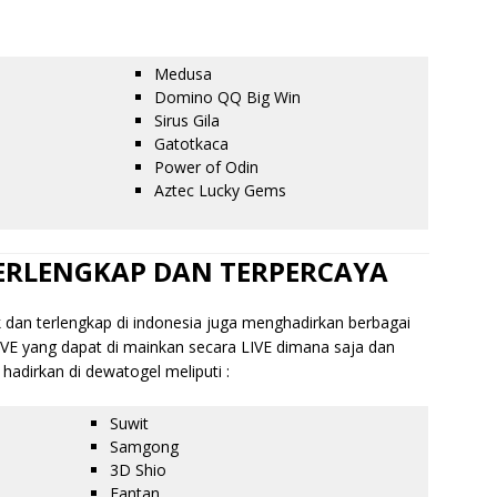
Medusa
Domino QQ Big Win
Sirus Gila
Gatotkaca
Power of Odin
Aztec Lucky Gems
TERLENGKAP DAN TERPERCAYA
k dan terlengkap di indonesia juga menghadirkan berbagai
VE yang dapat di mainkan secara LIVE dimana saja dan
hadirkan di dewatogel meliputi :
Suwit
Samgong
3D Shio
Fantan