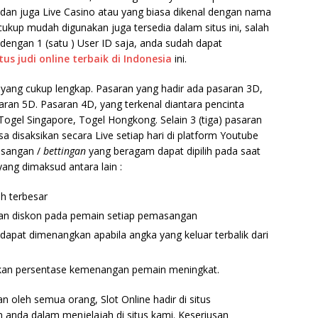
k dan juga Live Casino atau yang biasa dikenal dengan nama
g cukup mudah digunakan juga tersedia dalam situs ini, salah
dengan 1 (satu ) User ID saja, anda sudah dapat
itus judi online terbaik di Indonesia
ini.
ang cukup lengkap. Pasaran yang hadir ada pasaran 3D,
ran 5D. Pasaran 4D, yang terkenal diantara pencinta
gel Singapore, Togel Hongkong. Selain 3 (tiga) pasaran
a disaksikan secara Live setiap hari di platform Youtube
pasangan /
bettingan
yang beragam dapat dipilih pada saat
ng dimaksud antara lain :
ah terbesar
an diskon pada pemain setiap pemasangan
 dapat dimenangkan apabila angka yang keluar terbalik dari
nkan persentase kemenangan pemain meningkat.
 oleh semua orang, Slot Online hadir di situs
nda dalam menjelajah di situs kami. Keseriusan