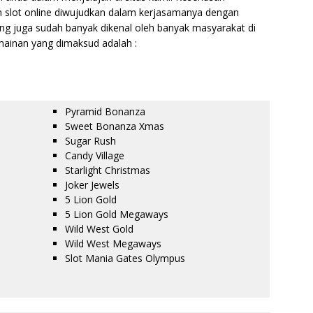
lot online diwujudkan dalam kerjasamanya dengan
yang juga sudah banyak dikenal oleh banyak masyarakat di
mainan yang dimaksud adalah :
Pyramid Bonanza
Sweet Bonanza Xmas
Sugar Rush
Candy Village
Starlight Christmas
Joker Jewels
5 Lion Gold
5 Lion Gold Megaways
Wild West Gold
Wild West Megaways
Slot Mania Gates Olympus