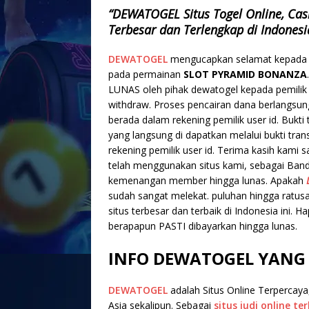
“DEWATOGEL Situs Togel Online, Casi
Terbesar dan Terlengkap di Indonesi
DEWATOGEL
mengucapkan selamat kepada us
pada permainan
SLOT PYRAMID BONANZA
LUNAS oleh pihak dewatogel kepada pemilik u
withdraw. Proses pencairan dana berlangsu
berada dalam rekening pemilik user id. Bukti 
yang langsung di dapatkan melalui bukti tra
rekening pemilik user id. Terima kasih ka
telah menggunakan situs kami, sebagai Ba
kemenangan member hingga lunas. Apakah
sudah sangat melekat. puluhan hingga rat
situs terbesar dan terbaik di Indonesia ini
berapapun PASTI dibayarkan hingga lunas.
INFO DEWATOGEL YANG 
DEWATOGEL
adalah Situs Online Terpercaya
Asia sekalipun. Sebagai
situs judi online te