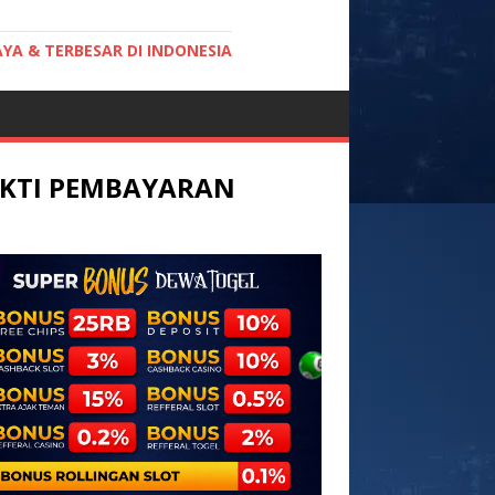
YA & TERBESAR DI INDONESIA
KTI PEMBAYARAN