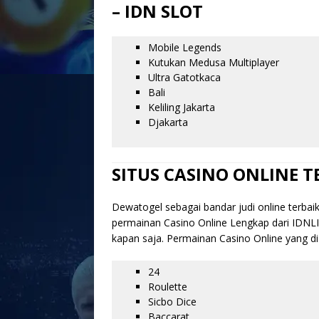
– IDN SLOT
Mobile Legends
Kutukan Medusa Multiplayer
Ultra Gatotkaca
Bali
Keliling Jakarta
Djakarta
SITUS CASINO ONLINE 
Dewatogel sebagai bandar judi online terbai
permainan Casino Online Lengkap dari IDNLI
kapan saja. Permainan Casino Online yang di 
24
Roulette
Sicbo Dice
Baccarat