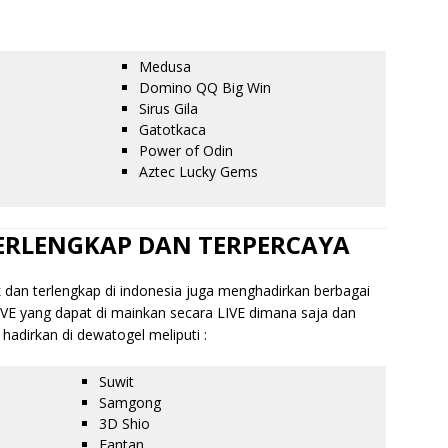
Medusa
Domino QQ Big Win
Sirus Gila
Gatotkaca
Power of Odin
Aztec Lucky Gems
TERLENGKAP DAN TERPERCAYA
k dan terlengkap di indonesia juga menghadirkan berbagai
VE yang dapat di mainkan secara LIVE dimana saja dan
hadirkan di dewatogel meliputi :
Suwit
Samgong
3D Shio
Fantan