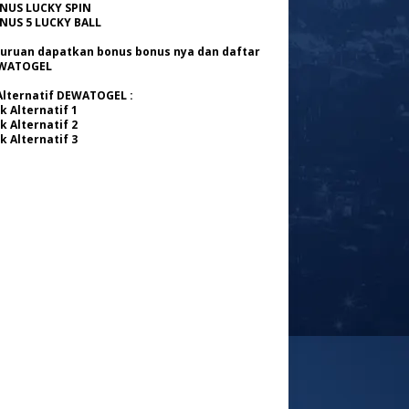
NUS LUCKY SPIN
NUS 5 LUCKY BALL
uruan dapatkan bonus bonus nya dan daftar
EWATOGEL
Alternatif
DEWATOGEL
:
k Alternatif 1
k Alternatif 2
k Alternatif 3