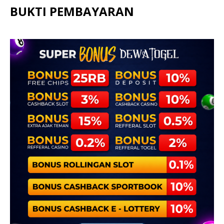
BUKTI PEMBAYARAN