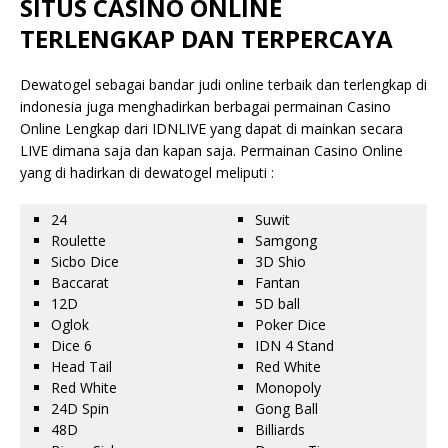
SITUS CASINO ONLINE
TERLENGKAP DAN TERPERCAYA
Dewatogel sebagai bandar judi online terbaik dan terlengkap di
indonesia juga menghadirkan berbagai permainan Casino
Online Lengkap dari IDNLIVE yang dapat di mainkan secara
LIVE dimana saja dan kapan saja. Permainan Casino Online
yang di hadirkan di dewatogel meliputi :
24
Suwit
Roulette
Samgong
Sicbo Dice
3D Shio
Baccarat
Fantan
12D
5D ball
Oglok
Poker Dice
Dice 6
IDN 4 Stand
Head Tail
Red White
Red White
Monopoly
24D Spin
Gong Ball
48D
Billiards