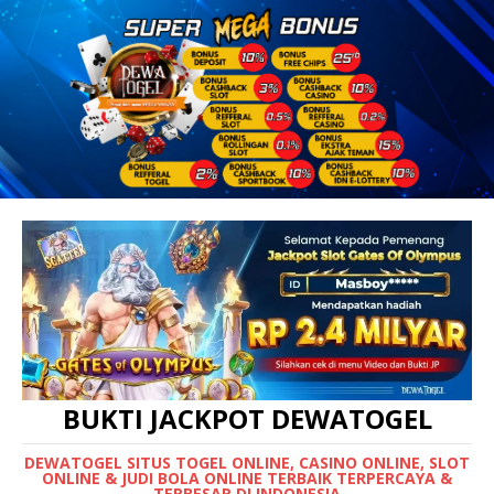
BUKTI JACKPOT DEWATOGEL
DEWATOGEL SITUS TOGEL ONLINE, CASINO ONLINE, SLOT
ONLINE & JUDI BOLA ONLINE TERBAIK TERPERCAYA &
TERBESAR DI INDONESIA