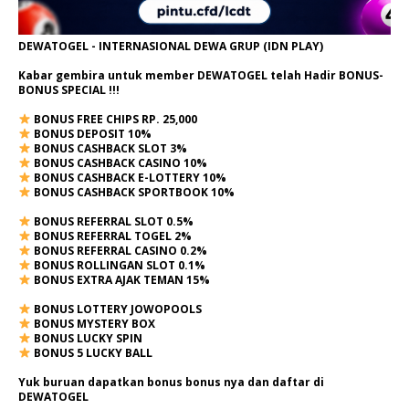
DEWATOGEL - INTERNASIONAL DEWA GRUP (IDN PLAY)
Kabar gembira untuk member DEWATOGEL telah Hadir
BONUS-
BONUS SPECIAL
!!!
BONUS FREE CHIPS RP. 25,000
BONUS DEPOSIT 10%
BONUS CASHBACK SLOT 3%
BONUS CASHBACK CASINO 10%
BONUS CASHBACK E-LOTTERY 10%
BONUS CASHBACK SPORTBOOK 10%
BONUS REFERRAL SLOT 0.5%
BONUS REFERRAL TOGEL 2%
BONUS REFERRAL CASINO 0.2%
BONUS ROLLINGAN SLOT 0.1%
BONUS EXTRA AJAK TEMAN 15%
BONUS LOTTERY JOWOPOOLS
BONUS MYSTERY BOX
BONUS LUCKY SPIN
BONUS 5 LUCKY BALL
Yuk buruan dapatkan bonus bonus nya dan daftar di
DEWATOGEL