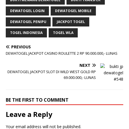
DEWATOGEL LOGIN
DEWATOGEL MOBILE
DEWATOGEL PENIPU
JACKPOT TOGEL
TOGEL INDONESIA
TOGEL WLA
PREVIOUS
DEWATOGEL JACKPOT CASINO ROULETTE 2 RP 90.000.000,- LUNAS
NEXT
DEWATOGEL JACKPOT SLOT DI WILD WEST GOLD RP
69.000.000,- LUNAS
BE THE FIRST TO COMMENT
Leave a Reply
Your email address will not be published.