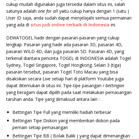
cukup mudah digunakan juga tersedia dalam situs ini, salah
satunya adalah
one for all
yaitu cukup hanya dengan 1 (satu )
User ID saja, anda sudah dapat menjelajahi semua permainan
yang ada di
situs judi online terbaik di Indonesia
ini.
DEWATOGEL hadir dengan pasaran-pasaran yang cukup
lengkap. Pasaran yang hadir ada pasaran 3D, pasaran 4D,
pasaran WILD 4D, dan juga pasaran 5D. Pasaran 4D, yang
terkenal diantara pencinta TOGEL di INDONESIA adalah Togel
Sydney, Togel Singapore, Togel Hongkong. Selain 3 (tiga)
pasaran tersebut, pasaran Togel Toto Macau yang bisa
disaksikan secara Live setiap hari di platform Youtube juga
dapat ditemukan di situs ini. Tipe-tipe pasangan /
bettingan
yang beragam dapat dipilih pada saat melakukan pemasangan
taruhan anda. Tipe yang dimaksud antara lain :
Bettingan Tipe Full yang memiliki hadiah terbesar
Bettingan Tipe Diskon yang memberikan diskon pada
pemain setiap pemasangan
Bettingan Tipe BB ( Bolak Balik ) yang dapat dimenangkan