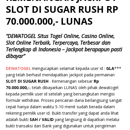
SLOT DI SUGAR RUSH RP
70.000.000,- LUNAS
“DEWATOGEL Situs Togel Online, Casino Online,
Slot Online Terbaik, Terpercaya, Terbesar dan
Terlengkap di Indonesia – Jackpot berapapun pasti
dibayar”
DEWATOGEL
mengucapkan selamat kepada user id :
GLA
***
yang telah berhasil mendapatkan jackpot pada permainan
SLOT DI SUGAR RUSH
. Kemenangan sebesar
Rp
70.000.000,-.
telah dibayarkan LUNAS oleh pihak dewatogel
kepada pemilik user id setelah yang bersangkutan mengisi
formulir withdraw. Proses pencairan dana berlangsung sangat
cepat hanya dalam waktu 5-10 menit sudah berada dalam
rekening pemilik user id. Bukti transfer yang dapat anda lihat
adalah bukti
SAH / VALID
yang langsung di dapatkan melalui
bukti transaksi dari Bank yang digunakan untuk pengiriman