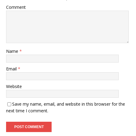
Comment
Name
*
Email
*
Website
Save my name, email, and website in this browser for the
next time I comment.