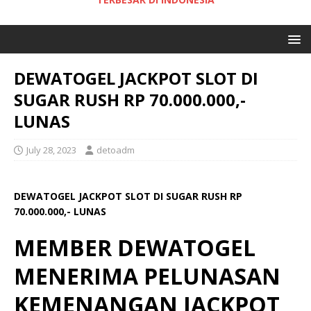
DEWATOGEL JACKPOT SLOT DI
SUGAR RUSH RP 70.000.000,-
LUNAS
July 28, 2023
detoadm
DEWATOGEL JACKPOT SLOT DI SUGAR RUSH RP
70.000.000,- LUNAS
MEMBER DEWATOGEL
MENERIMA PELUNASAN
KEMENANGAN JACKPOT