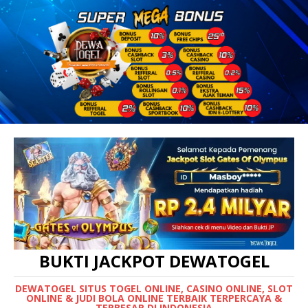
BUKTI JACKPOT DEWATOGEL
DEWATOGEL SITUS TOGEL ONLINE, CASINO ONLINE, SLOT
ONLINE & JUDI BOLA ONLINE TERBAIK TERPERCAYA &
TERBESAR DI INDONESIA