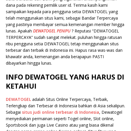
dana pada rekening pemilik user id. Terima kasih kami
sampaikan kepada para pengguna setia DEWATOGEL yang
telah menggunakan situs kami, sebagai Bandar Terpercaya
yang pastinya membayar semua kemenangan member hingga
lunas. Apakah
DEWATOGEL PENIPU
? Reputasi “DEWATOGEL
TERPERCAYA” sudah sangat melekat. puluhan hingga ratusan
ribu pengguna setia DEWATOGEL tetap menggunakan situs
terbesar dan terbaik di Indonesia ini. Hapus rasa was-was dan
khawatir anda, kemenangan anda berapapun PASTI
dibayarkan hingga lunas.
INFO DEWATOGEL YANG HARUS DI
KETAHUI
DEWATOGEL
adalah Situs Online Terpercaya, Terbaik,
Terlengkap dan Terbesar di Indonesia bahkan di Asia sekalipun.
Sebagai
situs judi online terbesar di Indonesia
, Dewatogel
menyediakan permainan seperti Togel online, Slot online,
Sportsbook dan juga Live Casino atau yang biasa dikenal