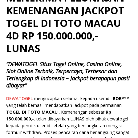
KEMENANGAN JACKPOT
TOGEL DI TOTO MACAU
4D RP 150.000.000,-
LUNAS
“DEWATOGEL Situs Togel Online, Casino Online,
Slot Online Terbaik, Terpercaya, Terbesar dan
Terlengkap di Indonesia – Jackpot berapapun pasti
dibayar”
DEWATOGEL
mengucapkan selamat kepada user id :
ROB
***
yang telah berhasil mendapatkan jackpot pada permainan
TOGEL DI TOTO MACAU
. Kemenangan sebesar
Rp
150.000.000,-.
telah dibayarkan LUNAS oleh pihak dewatogel
kepada pemilik user id setelah yang bersangkutan mengisi
formulir withdraw. Proses pencairan dana berlangsung sangat