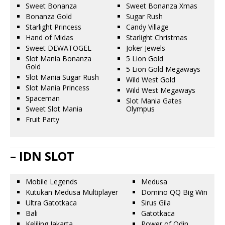
Sweet Bonanza
Sweet Bonanza Xmas
Bonanza Gold
Sugar Rush
Starlight Princess
Candy Village
Hand of Midas
Starlight Christmas
Sweet DEWATOGEL
Joker Jewels
Slot Mania Bonanza
5 Lion Gold
Gold
5 Lion Gold Megaways
Slot Mania Sugar Rush
Wild West Gold
Slot Mania Princess
Wild West Megaways
Spaceman
Slot Mania Gates
Sweet Slot Mania
Olympus
Fruit Party
– IDN SLOT
Mobile Legends
Medusa
Kutukan Medusa Multiplayer
Domino QQ Big Win
Ultra Gatotkaca
Sirus Gila
Bali
Gatotkaca
Keliling Jakarta
Power of Odin