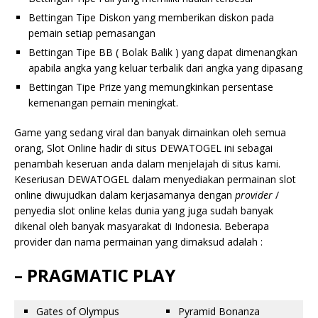
Bettingan Tipe Diskon yang memberikan diskon pada
pemain setiap pemasangan
Bettingan Tipe BB ( Bolak Balik ) yang dapat dimenangkan
apabila angka yang keluar terbalik dari angka yang dipasang
Bettingan Tipe Prize yang memungkinkan persentase
kemenangan pemain meningkat.
Game yang sedang viral dan banyak dimainkan oleh semua
orang, Slot Online hadir di situs DEWATOGEL ini sebagai
penambah keseruan anda dalam menjelajah di situs kami.
Keseriusan DEWATOGEL dalam menyediakan permainan slot
online diwujudkan dalam kerjasamanya dengan
provider
/
penyedia slot online kelas dunia yang juga sudah banyak
dikenal oleh banyak masyarakat di Indonesia. Beberapa
provider dan nama permainan yang dimaksud adalah :
– PRAGMATIC PLAY
Gates of Olympus
Pyramid Bonanza