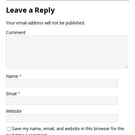
Leave a Reply
Your email address will not be published.
Comment
Name
*
Email
*
Website
Save my name, email, and website in this browser for the