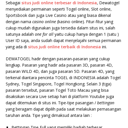
Sebagai
situs judi online terbesar di Indonesia
, Dewatogel
menyediakan permainan seperti Togel online, Slot online,
Sportsbook dan juga Live Casino atau yang biasa dikenal
dengan nama
casino online
(kasino online). Fitur-fitur yang
cukup mudah digunakan juga tersedia dalam situs ini, salah
satunya adalah
one for all
yaitu cukup hanya dengan 1 (satu )
User ID saja, anda sudah dapat menjelajahi semua permainan
yang ada di
situs judi online terbaik di Indonesia
ini.
DEWATOGEL hadir dengan pasaran-pasaran yang cukup
lengkap. Pasaran yang hadir ada pasaran 3D, pasaran 4D,
pasaran WILD 4D, dan juga pasaran 5D. Pasaran 4D, yang
terkenal diantara pencinta TOGEL di INDONESIA adalah Togel
Sydney, Togel Singapore, Togel Hongkong. Selain 3 (tiga)
pasaran tersebut, pasaran Togel Toto Macau yang bisa
disaksikan secara Live setiap hari di platform Youtube juga
dapat ditemukan di situs ini. Tipe-tipe pasangan /
bettingan
yang beragam dapat dipilih pada saat melakukan pemasangan
taruhan anda. Tipe yang dimaksud antara lain :
Bettingan Tipe Full yang memiliki hadiah terbesar