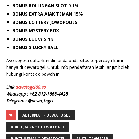
BONUS ROLLINGAN SLOT 0.1%
BONUS EXTRA AJAK TEMAN 15%
BONUS LOTTERY JOWOPOOLS
BONUS MYSTERY BOX
BONUS LUCKY SPIN
BONUS 5 LUCKY BALL
Ayo segera daftarkan diri anda pada situs terpercaya kami
hanya di dewatogel. Untuk info pendaftaran lebih lanjut boleh
hubungi kontak dibawah ini :
Link
dewatogel88.co
Whatsapp : +62 812-1668-4428
Telegram : @dewa_togel
ALTERNATIF DEWATOGEL
BUKTI JACKPOT DEWATOGEL
BUKTI MENANG DEWATOGEL
BUKTI TRANSFER