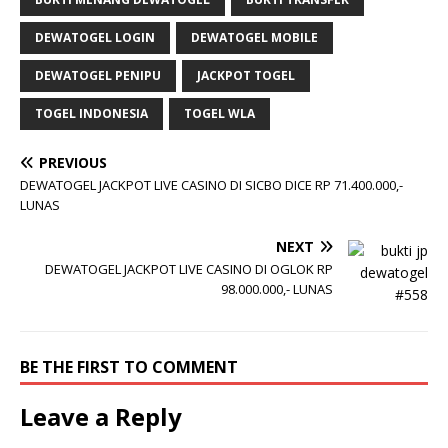
DEWATOGEL LOGIN
DEWATOGEL MOBILE
DEWATOGEL PENIPU
JACKPOT TOGEL
TOGEL INDONESIA
TOGEL WLA
PREVIOUS
DEWATOGEL JACKPOT LIVE CASINO DI SICBO DICE RP 71.400.000,-
LUNAS
NEXT
DEWATOGEL JACKPOT LIVE CASINO DI OGLOK RP
98.000.000,- LUNAS
BE THE FIRST TO COMMENT
Leave a Reply