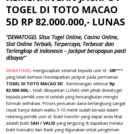
TOGEL DI TOTO MACAO
5D RP 82.000.000,- LUNAS
“DEWATOGEL Situs Togel Online, Casino Online,
Slot Online Terbaik, Terpercaya, Terbesar dan
Terlengkap di Indonesia – Jackpot berapapun pasti
dibayar”
DEWATOGEL
mengucapkan selamat kepada user id :
SIR
***
yang telah berhasil mendapatkan jackpot pada permainan
TOGEL DI TOTO MACAO 5D
. Kemenangan sebesar
Rp
82.000.000,-.
telah dibayarkan LUNAS oleh pihak dewatogel
kepada pemilik user id setelah yang bersangkutan mengisi
formulir withdraw. Proses pencairan dana berlangsung sangat
cepat hanya dalam waktu 5-10 menit sudah berada dalam
rekening pemilik user id. Bukti transfer yang dapat anda lihat
adalah bukti
SAH / VALID
yang langsung di dapatkan melalui
bukti transaksi dari Bank yang digunakan untuk pengiriman