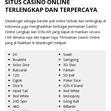
SITUS CASINO ONLINE
TERLENGKAP DAN TERPERCAYA
Dewatogel sebagai bandar judi online terbaik dan terlengkap di
indonesia juga menghadirkan berbagai permainan Casino
Online Lengkap dari IDNLIVE yang dapat di mainkan secara
LIVE dimana saja dan kapan saja. Permainan Casino Online
yang di hadirkan di dewatogel meliputi :
24
Suwit
Roulette
Samgong
Sicbo Dice
3D Shio
Baccarat
Fantan
12D
5D ball
Oglok
Poker Dice
Dice 6
IDN 4 Stand
Head Tail
Red White
Red White
Monopoly
24D Spin
Gong Ball
48D
Billiards