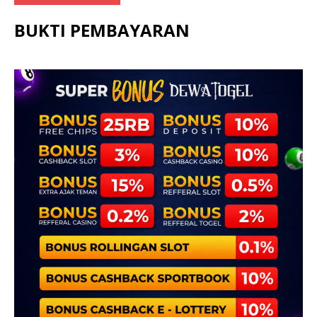
BUKTI PEMBAYARAN