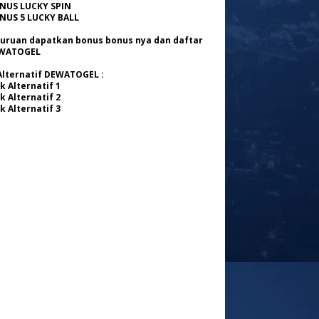
NUS LUCKY SPIN
NUS 5 LUCKY BALL
uruan dapatkan bonus bonus nya dan daftar
EWATOGEL
Alternatif
DEWATOGEL
:
k Alternatif 1
k Alternatif 2
k Alternatif 3