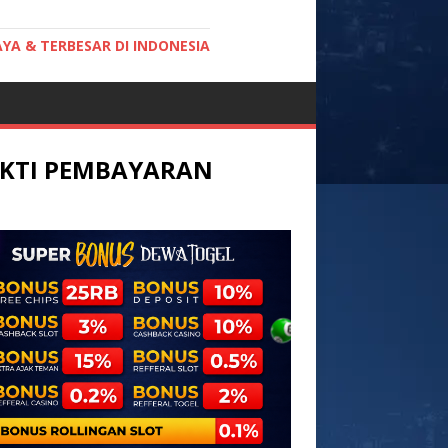
YA & TERBESAR DI INDONESIA
KTI PEMBAYARAN