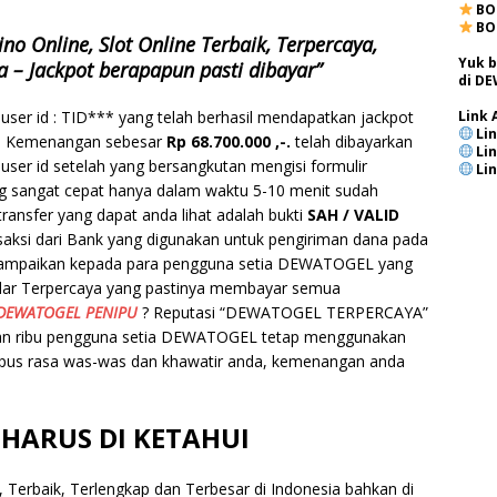
BO
BO
no Online, Slot Online Terbaik, Terpercaya,
Yuk b
a – Jackpot berapapun pasti dibayar”
di D
er id : TID*** yang telah berhasil mendapatkan jackpot
Link 
Lin
. Kemenangan sebesar
Rp 68.700.000 ,-.
telah dibayarkan
Lin
ser id setelah yang bersangkutan mengisi formulir
Lin
ng sangat cepat hanya dalam waktu 5-10 menit sudah
transfer yang dapat anda lihat adalah bukti
SAH / VALID
nsaksi dari Bank yang digunakan untuk pengiriman dana pada
mi sampaikan kepada para pengguna setia DEWATOGEL yang
ndar Terpercaya yang pastinya membayar semua
DEWATOGEL PENIPU
? Reputasi “DEWATOGEL TERPERCAYA”
usan ribu pengguna setia DEWATOGEL tetap menggunakan
. Hapus rasa was-was dan khawatir anda, kemenangan anda
HARUS DI KETAHUI
, Terbaik, Terlengkap dan Terbesar di Indonesia bahkan di