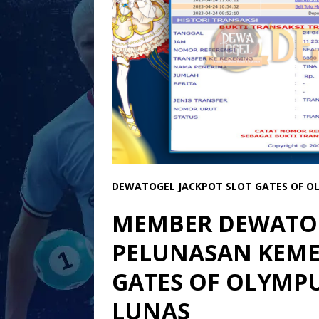
DEWATOGEL JACKPOT SLOT GATES OF OLY
MEMBER DEWATO
PELUNASAN KEME
GATES OF OLYMPUS 
LUNAS