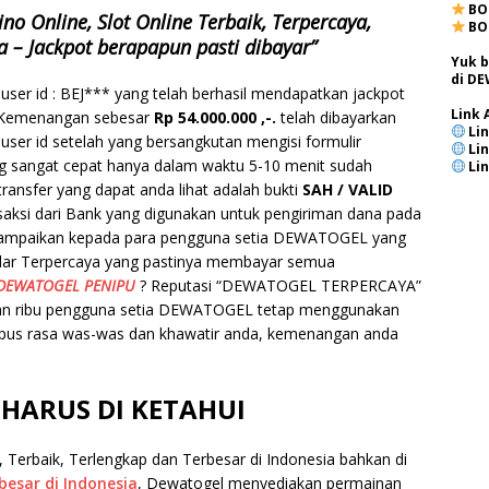
BO
no Online, Slot Online Terbaik, Terpercaya,
BO
a – Jackpot berapapun pasti dibayar”
Yuk b
di D
er id : BEJ*** yang telah berhasil mendapatkan jackpot
Link 
 Kemenangan sebesar
Rp 54.000.000 ,-.
telah dibayarkan
Lin
ser id setelah yang bersangkutan mengisi formulir
Lin
ng sangat cepat hanya dalam waktu 5-10 menit sudah
Lin
transfer yang dapat anda lihat adalah bukti
SAH / VALID
nsaksi dari Bank yang digunakan untuk pengiriman dana pada
mi sampaikan kepada para pengguna setia DEWATOGEL yang
ndar Terpercaya yang pastinya membayar semua
DEWATOGEL PENIPU
? Reputasi “DEWATOGEL TERPERCAYA”
usan ribu pengguna setia DEWATOGEL tetap menggunakan
. Hapus rasa was-was dan khawatir anda, kemenangan anda
HARUS DI KETAHUI
, Terbaik, Terlengkap dan Terbesar di Indonesia bahkan di
rbesar di Indonesia
, Dewatogel menyediakan permainan