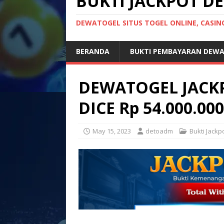
BUKTI JACKPOT D
DEWATOGEL SITUS TOGEL ONLINE, CASINO
BERANDA
BUKTI PEMBAYARAN DEW
DEWATOGEL JACKP
DICE Rp 54.000.000
May 15, 2023
detoadm
Bukti Jack