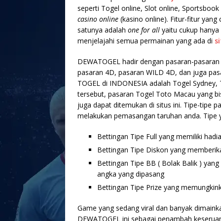
seperti Togel online, Slot online, Sportsboo
casino online
(kasino online). Fitur-fitur yan
satunya adalah
one for all
yaitu cukup hanya 
menjelajahi semua permainan yang ada di
s
DEWATOGEL hadir dengan pasaran-pasaran y
pasaran 4D, pasaran WILD 4D, dan juga pasa
TOGEL di INDONESIA adalah Togel Sydney, To
tersebut, pasaran Togel Toto Macau yang bis
juga dapat ditemukan di situs ini. Tipe-tipe 
melakukan pemasangan taruhan anda. Tipe ya
Bettingan Tipe Full yang memiliki hadi
Bettingan Tipe Diskon yang memberik
Bettingan Tipe BB ( Bolak Balik ) yang
angka yang dipasang
Bettingan Tipe Prize yang memungki
Game yang sedang viral dan banyak dimainkan
DEWATOGEL ini sebagai penambah keseruan a