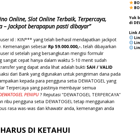
BO
BO
Yuk b
no Online, Slot Online Terbaik, Terpercaya,
di D
a – Jackpot berapapun pasti dibayar”
Link 
Lin
er id : KIN*** yang telah berhasil mendapatkan jackpot
Lin
D
. Kemenangan sebesar
Rp 59.000.000,-.
telah dibayarkan
Lin
ser id setelah yang bersangkutan mengisi formulir
ng sangat cepat hanya dalam waktu 5-10 menit sudah
transfer yang dapat anda lihat adalah bukti
SAH / VALID
nsaksi dari Bank yang digunakan untuk pengiriman dana pada
mi sampaikan kepada para pengguna setia DEWATOGEL yang
ndar Terpercaya yang pastinya membayar semua
DEWATOGEL PENIPU
? Reputasi “DEWATOGEL TERPERCAYA”
usan ribu pengguna setia DEWATOGEL tetap menggunakan
. Hapus rasa was-was dan khawatir anda, kemenangan anda
HARUS DI KETAHUI