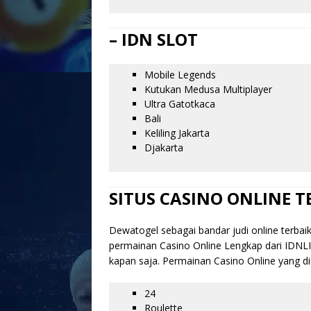
– IDN SLOT
Mobile Legends
Kutukan Medusa Multiplayer
Ultra Gatotkaca
Bali
Keliling Jakarta
Djakarta
SITUS CASINO ONLINE 
Dewatogel sebagai bandar judi online terbai
permainan Casino Online Lengkap dari IDNLI
kapan saja. Permainan Casino Online yang di 
24
Roulette