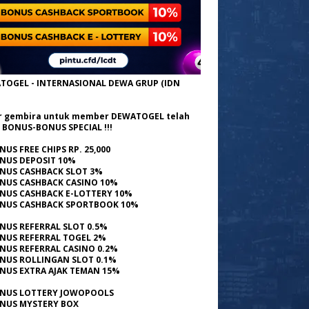
TOGEL - INTERNASIONAL DEWA GRUP (IDN
r gembira untuk member DEWATOGEL telah
r
BONUS-BONUS SPECIAL
!!!
US FREE CHIPS RP. 25,000
NUS DEPOSIT 10%
NUS CASHBACK SLOT 3%
NUS CASHBACK CASINO 10%
NUS CASHBACK E-LOTTERY 10%
NUS CASHBACK SPORTBOOK 10%
NUS REFERRAL SLOT 0.5%
NUS REFERRAL TOGEL 2%
NUS REFERRAL CASINO 0.2%
NUS ROLLINGAN SLOT 0.1%
NUS EXTRA AJAK TEMAN 15%
NUS LOTTERY JOWOPOOLS
NUS MYSTERY BOX