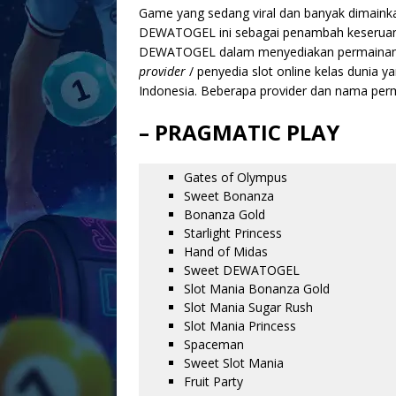
Game yang sedang viral dan banyak dimainkan
DEWATOGEL ini sebagai penambah keseruan a
DEWATOGEL dalam menyediakan permainan s
provider
/ penyedia slot online kelas dunia 
Indonesia. Beberapa provider dan nama per
– PRAGMATIC PLAY
Gates of Olympus
Sweet Bonanza
Bonanza Gold
Starlight Princess
Hand of Midas
Sweet DEWATOGEL
Slot Mania Bonanza Gold
Slot Mania Sugar Rush
Slot Mania Princess
Spaceman
Sweet Slot Mania
Fruit Party