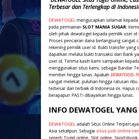
Terbesar dan Terlengkap di Indonesi
DEWATOGEL
mengucapkan selamat kepada u
pada permainan
SLOT MANIA SUGAR
. Kem
oleh pihak dewatogel kepada pemilik user id
Proses pencairan dana berlangsung sangat 
rekening pemilik user id. Bukti transfer yang
dapatkan melalui bukti transaksi dari Bank 
user id. Terima kasih kami sampaikan kepa
menggunakan situs kami, sebagai Bandar 
member hingga lunas. Apakah
DEWATOGEL P
sangat melekat. puluhan hingga ratusan ri
terbesar dan terbaik di Indonesia ini. Hapu
berapapun PASTI dibayarkan hingga lunas.
INFO DEWATOGEL YANG 
DEWATOGEL
adalah Situs Online Terpercaya
Asia sekalipun. Sebagai
situs judi online te
seperti Togel online, Slot online, Sportsboo