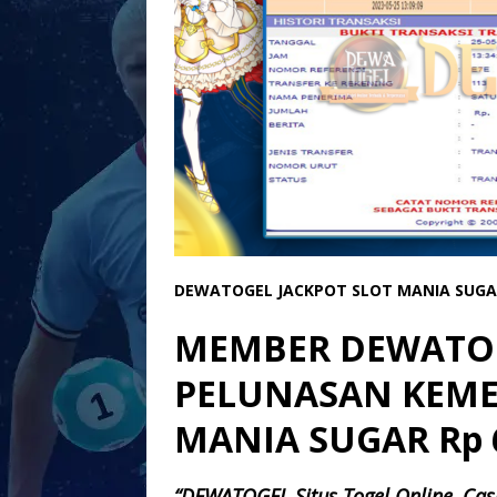
DEWATOGEL JACKPOT SLOT MANIA SUGAR 
MEMBER DEWATO
PELUNASAN KEME
MANIA SUGAR Rp 6
“DEWATOGEL Situs Togel Online, Casi