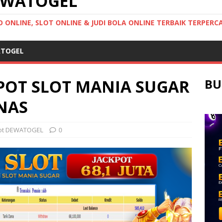
EWATOGEL
 ONLINE, SLOT ONLINE & JUDI BOLA ONLINE TERBAIK TERPERCA
ATOGEL
POT SLOT MANIA SUGAR
BU
UNAS
pot DEWATOGEL
0