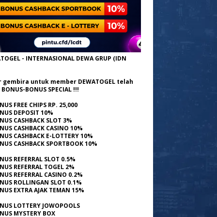
TOGEL - INTERNASIONAL DEWA GRUP (IDN
r gembira untuk member DEWATOGEL telah
r
BONUS-BONUS SPECIAL
!!!
US FREE CHIPS RP. 25,000
NUS DEPOSIT 10%
NUS CASHBACK SLOT 3%
NUS CASHBACK CASINO 10%
NUS CASHBACK E-LOTTERY 10%
NUS CASHBACK SPORTBOOK 10%
NUS REFERRAL SLOT 0.5%
NUS REFERRAL TOGEL 2%
NUS REFERRAL CASINO 0.2%
NUS ROLLINGAN SLOT 0.1%
NUS EXTRA AJAK TEMAN 15%
NUS LOTTERY JOWOPOOLS
NUS MYSTERY BOX