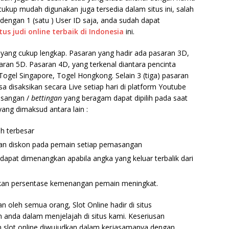
g cukup mudah digunakan juga tersedia dalam situs ini, salah
dengan 1 (satu ) User ID saja, anda sudah dapat
itus judi online terbaik di Indonesia
ini.
ang cukup lengkap. Pasaran yang hadir ada pasaran 3D,
ran 5D. Pasaran 4D, yang terkenal diantara pencinta
gel Singapore, Togel Hongkong. Selain 3 (tiga) pasaran
a disaksikan secara Live setiap hari di platform Youtube
pasangan /
bettingan
yang beragam dapat dipilih pada saat
ng dimaksud antara lain :
ah terbesar
an diskon pada pemain setiap pemasangan
 dapat dimenangkan apabila angka yang keluar terbalik dari
nkan persentase kemenangan pemain meningkat.
 oleh semua orang, Slot Online hadir di situs
nda dalam menjelajah di situs kami. Keseriusan
lot online diwujudkan dalam kerjasamanya dengan