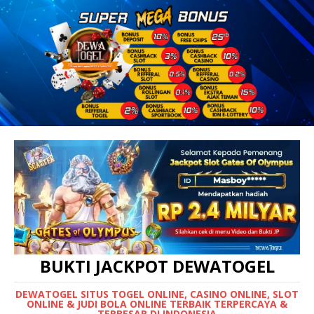
BUKTI JACKPOT DEWATOGEL
DEWATOGEL SITUS TOGEL ONLINE, CASINO ONLINE, SLOT
ONLINE & JUDI BOLA ONLINE TERBAIK TERPERCAYA &
TERBESAR DI INDONESIA