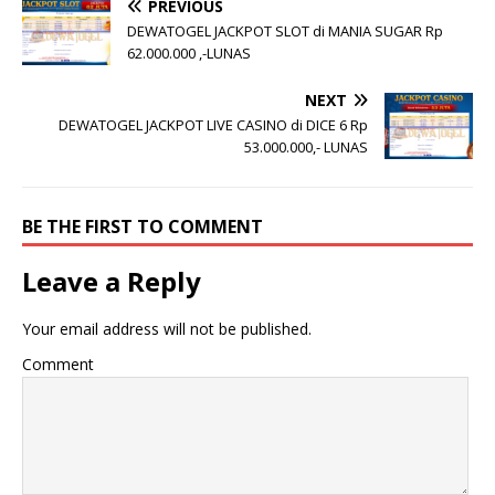
PREVIOUS
DEWATOGEL JACKPOT SLOT di MANIA SUGAR Rp
62.000.000 ,-LUNAS
NEXT
DEWATOGEL JACKPOT LIVE CASINO di DICE 6 Rp
53.000.000,- LUNAS
BE THE FIRST TO COMMENT
Leave a Reply
Your email address will not be published.
Comment