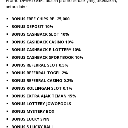
Promo DEWATOGEL adalah promo terbaik yang disediakan,
antara lain :
BONUS FREE CHIPS RP. 25,000
BONUS DEPOSIT 10%
BONUS CASHBACK SLOT 10%
BONUS CASHBACK CASINO 10%
BONUS CASHBACK E-LOTTERY 10%
BONUS CASHBACK SPORTBOOK 10%
BONUS REFERRAL SLOT 0.5%
BONUS REFERRAL TOGEL 2%
BONUS REFERRAL CASINO 0.2%
BONUS ROLLINGAN SLOT 0.1%
BONUS EXTRA AJAK TEMAN 15%
BONUS LOTTERY JOWOPOOLS
BONUS MYSTERY BOX
BONUS LUCKY SPIN
BONUS 5 LUCKY BALL