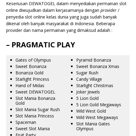
Keseriusan DEWATOGEL dalam menyediakan permainan slot
online diwujudkan dalam kerjasamanya dengan
provider
/
penyedia slot online kelas dunia yang juga sudah banyak
dikenal oleh banyak masyarakat di Indonesia. Beberapa
provider dan nama permainan yang dimaksud adalah :
– PRAGMATIC PLAY
Gates of Olympus
Pyramid Bonanza
Sweet Bonanza
Sweet Bonanza Xmas
Bonanza Gold
Sugar Rush
Starlight Princess
Candy Village
Hand of Midas
Starlight Christmas
Sweet DEWATOGEL
Joker Jewels
Slot Mania Bonanza
5 Lion Gold
Gold
5 Lion Gold Megaways
Slot Mania Sugar Rush
Wild West Gold
Slot Mania Princess
Wild West Megaways
Spaceman
Slot Mania Gates
Sweet Slot Mania
Olympus
Fruit Party