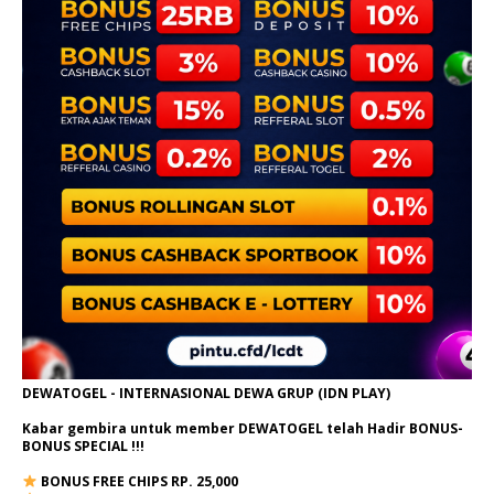
DEWATOGEL - INTERNASIONAL DEWA GRUP (IDN PLAY)
Kabar gembira untuk member DEWATOGEL telah Hadir
BONUS-
BONUS SPECIAL
!!!
BONUS FREE CHIPS RP. 25,000