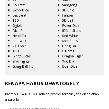
Roulette
Samgong
Sicbo Dice
3D Shio
Baccarat
Fantan
12D
5D ball
Oglok
Poker Dice
Dice 6
IDN 4 Stand
Head Tail
Red White
Red White
Monopoly
24D Spin
Gong Ball
48D
Billiards
Bingo Sicbo
Dragon Tiger
Shio Fights
Xoc Dia
Gong Ball Jitu
Duel Dice
KENAPA HARUS DEWATOGEL ?
Promo DEWATOGEL adalah promo terbaik yang disediakan,
antara lain :