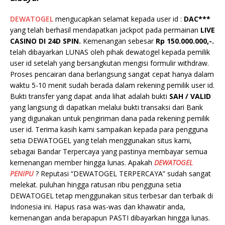
DEWATOGEL
mengucapkan selamat kepada user id :
DAC***
yang telah berhasil mendapatkan jackpot pada permainan
LIVE
CASINO DI 24D SPIN.
Kemenangan sebesar
Rp 150.000.000,-.
telah dibayarkan LUNAS oleh pihak dewatogel kepada pemilik
user id setelah yang bersangkutan mengisi formulir withdraw.
Proses pencairan dana berlangsung sangat cepat hanya dalam
waktu 5-10 menit sudah berada dalam rekening pemilik user id.
Bukti transfer yang dapat anda lihat adalah bukti
SAH / VALID
yang langsung di dapatkan melalui bukti transaksi dari Bank
yang digunakan untuk pengiriman dana pada rekening pemilik
user id. Terima kasih kami sampaikan kepada para pengguna
setia DEWATOGEL yang telah menggunakan situs kami,
sebagai Bandar Terpercaya yang pastinya membayar semua
kemenangan member hingga lunas. Apakah
DEWATOGEL
PENIPU
? Reputasi “DEWATOGEL TERPERCAYA” sudah sangat
melekat. puluhan hingga ratusan ribu pengguna setia
DEWATOGEL tetap menggunakan situs terbesar dan terbaik di
Indonesia ini. Hapus rasa was-was dan khawatir anda,
kemenangan anda berapapun PASTI dibayarkan hingga lunas.