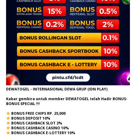
DEWATOGEL - INTERNASIONAL DEWA GRUP (IDN PLAY)
Kabar gembira untuk member DEWATOGEL telah Hadir
BONUS-
BONUS SPECIAL
!!!
BONUS FREE CHIPS RP. 25,000
BONUS DEPOSIT 10%
BONUS CASHBACK SLOT 3%
BONUS CASHBACK CASINO 10%
BONUS CASHBACK E-LOTTERY 10%