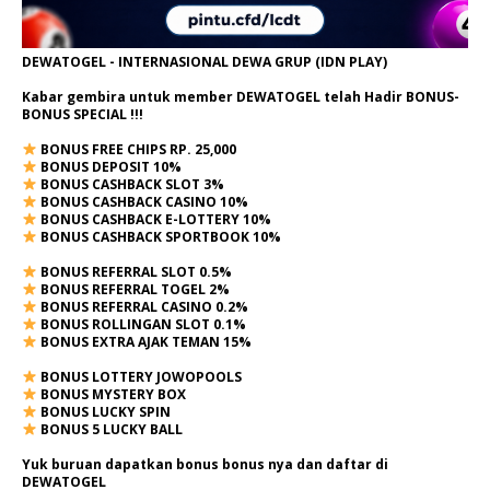
DEWATOGEL - INTERNASIONAL DEWA GRUP (IDN PLAY)
Kabar gembira untuk member DEWATOGEL telah Hadir
BONUS-
BONUS SPECIAL
!!!
BONUS FREE CHIPS RP. 25,000
BONUS DEPOSIT 10%
BONUS CASHBACK SLOT 3%
BONUS CASHBACK CASINO 10%
BONUS CASHBACK E-LOTTERY 10%
BONUS CASHBACK SPORTBOOK 10%
BONUS REFERRAL SLOT 0.5%
BONUS REFERRAL TOGEL 2%
BONUS REFERRAL CASINO 0.2%
BONUS ROLLINGAN SLOT 0.1%
BONUS EXTRA AJAK TEMAN 15%
BONUS LOTTERY JOWOPOOLS
BONUS MYSTERY BOX
BONUS LUCKY SPIN
BONUS 5 LUCKY BALL
Yuk buruan dapatkan bonus bonus nya dan daftar di
DEWATOGEL