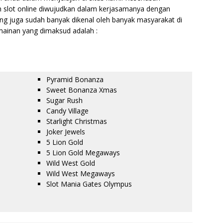
lot online diwujudkan dalam kerjasamanya dengan
yang juga sudah banyak dikenal oleh banyak masyarakat di
mainan yang dimaksud adalah :
Pyramid Bonanza
Sweet Bonanza Xmas
Sugar Rush
Candy Village
Starlight Christmas
Joker Jewels
5 Lion Gold
5 Lion Gold Megaways
Wild West Gold
Wild West Megaways
Slot Mania Gates Olympus