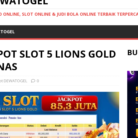
EWATOGEL
 ONLINE, SLOT ONLINE & JUDI BOLA ONLINE TERBAIK TERPERCA
ATOGEL
OT SLOT 5 LIONS GOLD
BU
UNAS
pot DEWATOGEL
0