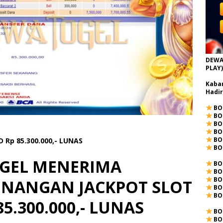
DEWA
PLAY)
Kaba
Hadi
BON
BO
BO
BO
BO
Rp 85.300.000,- LUNAS
BO
GEL MENERIMA
BO
BO
BO
NANGAN JACKPOT SLOT
BO
BO
5.300.000,- LUNAS
BO
BO