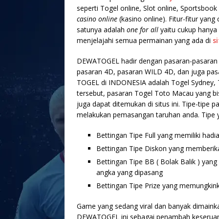
seperti Togel online, Slot online, Sportsboo
casino online
(kasino online). Fitur-fitur yan
satunya adalah
one for all
yaitu cukup hanya 
menjelajahi semua permainan yang ada di
s
DEWATOGEL hadir dengan pasaran-pasaran y
pasaran 4D, pasaran WILD 4D, dan juga pasa
TOGEL di INDONESIA adalah Togel Sydney, To
tersebut, pasaran Togel Toto Macau yang bis
juga dapat ditemukan di situs ini. Tipe-tipe 
melakukan pemasangan taruhan anda. Tipe ya
Bettingan Tipe Full yang memiliki hadi
Bettingan Tipe Diskon yang memberik
Bettingan Tipe BB ( Bolak Balik ) yang
angka yang dipasang
Bettingan Tipe Prize yang memungki
Game yang sedang viral dan banyak dimainkan
DEWATOGEL ini sebagai penambah keseruan a