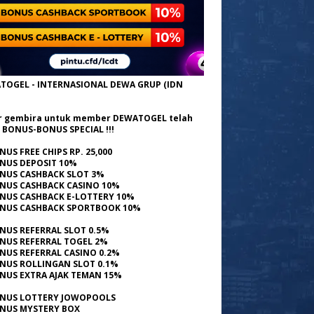
TOGEL - INTERNASIONAL DEWA GRUP (IDN
r gembira untuk member DEWATOGEL telah
r
BONUS-BONUS SPECIAL
!!!
US FREE CHIPS RP. 25,000
NUS DEPOSIT 10%
NUS CASHBACK SLOT 3%
NUS CASHBACK CASINO 10%
NUS CASHBACK E-LOTTERY 10%
NUS CASHBACK SPORTBOOK 10%
NUS REFERRAL SLOT 0.5%
NUS REFERRAL TOGEL 2%
NUS REFERRAL CASINO 0.2%
NUS ROLLINGAN SLOT 0.1%
NUS EXTRA AJAK TEMAN 15%
NUS LOTTERY JOWOPOOLS
NUS MYSTERY BOX