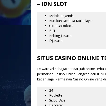
– IDN SLOT
Mobile Legends
Kutukan Medusa Multiplayer
Ultra Gatotkaca
Bali
Keliling Jakarta
Djakarta
SITUS CASINO ONLINE 
Dewatogel sebagai bandar judi online terbai
permainan Casino Online Lengkap dari IDNLI
kapan saja. Permainan Casino Online yang di 
24
Roulette
Sicbo Dice
Baccarat