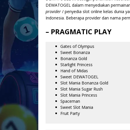
DEWATOGEL dalam menyediakan permainan s
provider
/ penyedia slot online kelas dunia 
Indonesia. Beberapa provider dan nama per
– PRAGMATIC PLAY
Gates of Olympus
Sweet Bonanza
Bonanza Gold
Starlight Princess
Hand of Midas
Sweet DEWATOGEL
Slot Mania Bonanza Gold
Slot Mania Sugar Rush
Slot Mania Princess
Spaceman
Sweet Slot Mania
Fruit Party