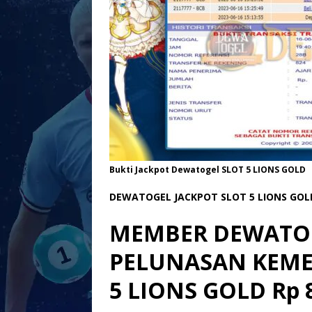
Bukti Jackpot Dewatogel SLOT 5 LIONS GOLD
DEWATOGEL JACKPOT SLOT 5 LIONS GOLD 
MEMBER DEWATO
PELUNASAN KEME
5 LIONS GOLD Rp 8