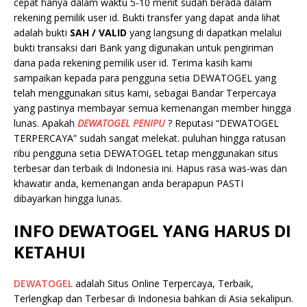
cepat hanya dalam waktu 5-10 menit sudah berada dalam
rekening pemilik user id. Bukti transfer yang dapat anda lihat
adalah bukti
SAH / VALID
yang langsung di dapatkan melalui
bukti transaksi dari Bank yang digunakan untuk pengiriman
dana pada rekening pemilik user id. Terima kasih kami
sampaikan kepada para pengguna setia DEWATOGEL yang
telah menggunakan situs kami, sebagai Bandar Terpercaya
yang pastinya membayar semua kemenangan member hingga
lunas. Apakah
DEWATOGEL PENIPU
? Reputasi “DEWATOGEL
TERPERCAYA” sudah sangat melekat. puluhan hingga ratusan
ribu pengguna setia DEWATOGEL tetap menggunakan situs
terbesar dan terbaik di Indonesia ini. Hapus rasa was-was dan
khawatir anda, kemenangan anda berapapun PASTI
dibayarkan hingga lunas.
INFO DEWATOGEL YANG HARUS DI
KETAHUI
DEWATOGEL
adalah Situs Online Terpercaya, Terbaik,
Terlengkap dan Terbesar di Indonesia bahkan di Asia sekalipun.