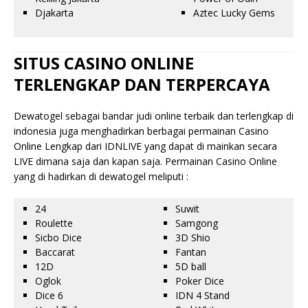
Djakarta
Aztec Lucky Gems
SITUS CASINO ONLINE
TERLENGKAP DAN TERPERCAYA
Dewatogel sebagai bandar judi online terbaik dan terlengkap di
indonesia juga menghadirkan berbagai permainan Casino
Online Lengkap dari IDNLIVE yang dapat di mainkan secara
LIVE dimana saja dan kapan saja. Permainan Casino Online
yang di hadirkan di dewatogel meliputi :
24
Suwit
Roulette
Samgong
Sicbo Dice
3D Shio
Baccarat
Fantan
12D
5D ball
Oglok
Poker Dice
Dice 6
IDN 4 Stand