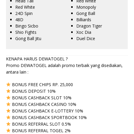
Head Tail
Red White
Red White
Monopoly
24D Spin
Gong Ball
48D
Billiards
Bingo Sicbo
Dragon Tiger
Shio Fights
Xoc Dia
Gong Ball Jitu
Duel Dice
KENAPA HARUS DEWATOGEL ?
Promo DEWATOGEL adalah promo terbaik yang disediakan,
antara lain :
BONUS FREE CHIPS RP. 25,000
BONUS DEPOSIT 10%
BONUS CASHBACK SLOT 10%
BONUS CASHBACK CASINO 10%
BONUS CASHBACK E-LOTTERY 10%
BONUS CASHBACK SPORTBOOK 10%
BONUS REFERRAL SLOT 0.5%
BONUS REFERRAL TOGEL 2%