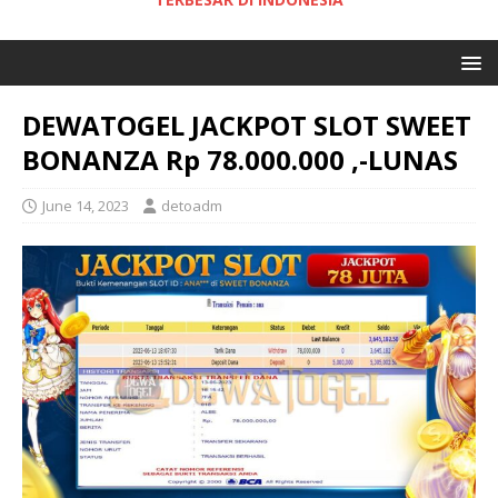
DEWATOGEL JACKPOT SLOT SWEET
BONANZA Rp 78.000.000 ,-LUNAS
June 14, 2023
detoadm