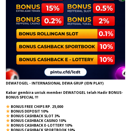
DEWATOGEL - INTERNASIONAL DEWA GRUP (IDN PLAY)
Kabar gembira untuk member DEWATOGEL telah Hadir
BONUS-
BONUS SPECIAL
!!!
BONUS FREE CHIPS RP. 25,000
BONUS DEPOSIT 10%
BONUS CASHBACK SLOT 3%
BONUS CASHBACK CASINO 10%
BONUS CASHBACK E-LOTTERY 10%
BONUS CASHBACK SPORTBOOK 10%