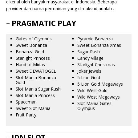
dikenal oleh banyak masyarakat di Indonesia. Beberapa
provider dan nama permainan yang dimaksud adalah :
– PRAGMATIC PLAY
Gates of Olympus
Pyramid Bonanza
Sweet Bonanza
Sweet Bonanza Xmas
Bonanza Gold
Sugar Rush
Starlight Princess
Candy Village
Hand of Midas
Starlight Christmas
Sweet DEWATOGEL
Joker Jewels
Slot Mania Bonanza
5 Lion Gold
Gold
5 Lion Gold Megaways
Slot Mania Sugar Rush
Wild West Gold
Slot Mania Princess
Wild West Megaways
Spaceman
Slot Mania Gates
Sweet Slot Mania
Olympus
Fruit Party
– IDN SLOT