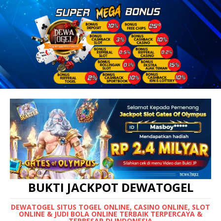
BUKTI JACKPOT DEWATOGEL
DEWATOGEL SITUS TOGEL ONLINE, CASINO ONLINE, SLOT
ONLINE & JUDI BOLA ONLINE TERBAIK TERPERCAYA &
TERBESAR DI INDONESIA