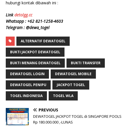
hubungi kontak dibawah ini :
Link
detolgg.cc
Whatsapp :
+62 821-1258-4603
Telegram : @dewa_togel
ALTERNATIF DEWATOGEL
BUKTI JACKPOT DEWATOGEL
BUKTI MENANG DEWATOGEL
BUKTI TRANSFER
DEWATOGEL LOGIN
DEWATOGEL MOBILE
DEWATOGEL PENIPU
JACKPOT TOGEL
TOGEL INDONESIA
TOGEL WLA
PREVIOUS
DEWATOGEL JACKPOT TOGEL di SINGAPORE POOLS
Rp 180.000.000 ,-LUNAS