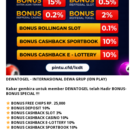
DEWATOGEL - INTERNASIONAL DEWA GRUP (IDN PLAY)
Kabar gembira untuk member DEWATOGEL telah Hadir
BONUS-
BONUS SPECIAL
!!!
BONUS FREE CHIPS RP. 25,000
BONUS DEPOSIT 10%
BONUS CASHBACK SLOT 3%
BONUS CASHBACK CASINO 10%
BONUS CASHBACK E-LOTTERY 10%
BONUS CASHBACK SPORTBOOK 10%