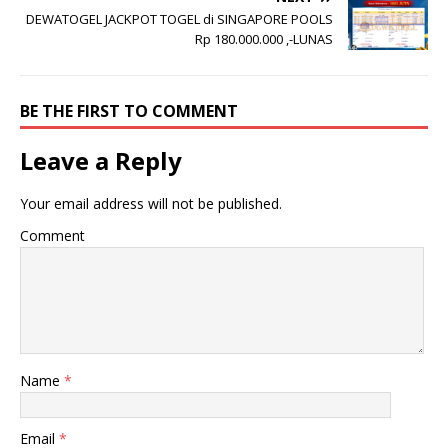
DEWATOGEL JACKPOT TOGEL di SINGAPORE POOLS
Rp 180.000.000 ,-LUNAS
BE THE FIRST TO COMMENT
Leave a Reply
Your email address will not be published.
Comment
Name
*
Email
*