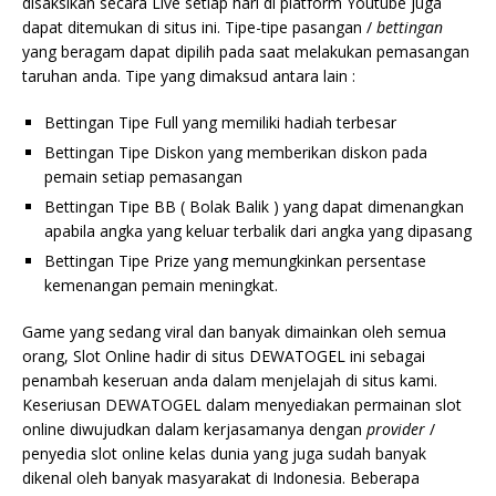
disaksikan secara Live setiap hari di platform Youtube juga
dapat ditemukan di situs ini. Tipe-tipe pasangan /
bettingan
yang beragam dapat dipilih pada saat melakukan pemasangan
taruhan anda. Tipe yang dimaksud antara lain :
Bettingan Tipe Full yang memiliki hadiah terbesar
Bettingan Tipe Diskon yang memberikan diskon pada
pemain setiap pemasangan
Bettingan Tipe BB ( Bolak Balik ) yang dapat dimenangkan
apabila angka yang keluar terbalik dari angka yang dipasang
Bettingan Tipe Prize yang memungkinkan persentase
kemenangan pemain meningkat.
Game yang sedang viral dan banyak dimainkan oleh semua
orang, Slot Online hadir di situs DEWATOGEL ini sebagai
penambah keseruan anda dalam menjelajah di situs kami.
Keseriusan DEWATOGEL dalam menyediakan permainan slot
online diwujudkan dalam kerjasamanya dengan
provider
/
penyedia slot online kelas dunia yang juga sudah banyak
dikenal oleh banyak masyarakat di Indonesia. Beberapa