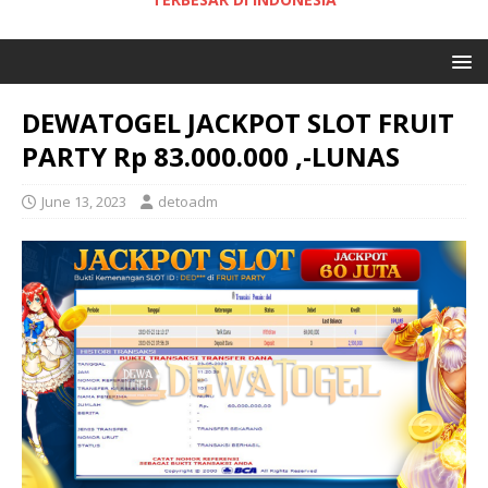
DEWATOGEL JACKPOT SLOT FRUIT
PARTY Rp 83.000.000 ,-LUNAS
June 13, 2023
detoadm