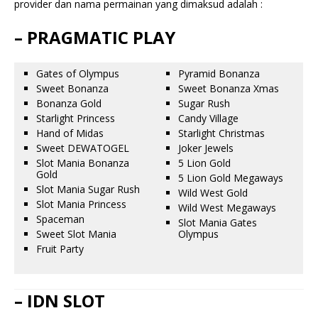
provider dan nama permainan yang dimaksud adalah :
– PRAGMATIC PLAY
Gates of Olympus
Pyramid Bonanza
Sweet Bonanza
Sweet Bonanza Xmas
Bonanza Gold
Sugar Rush
Starlight Princess
Candy Village
Hand of Midas
Starlight Christmas
Sweet DEWATOGEL
Joker Jewels
Slot Mania Bonanza
5 Lion Gold
Gold
5 Lion Gold Megaways
Slot Mania Sugar Rush
Wild West Gold
Slot Mania Princess
Wild West Megaways
Spaceman
Slot Mania Gates
Sweet Slot Mania
Olympus
Fruit Party
– IDN SLOT