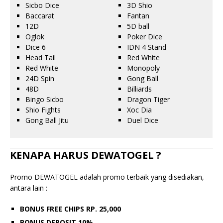
Sicbo Dice
3D Shio
Baccarat
Fantan
12D
5D ball
Oglok
Poker Dice
Dice 6
IDN 4 Stand
Head Tail
Red White
Red White
Monopoly
24D Spin
Gong Ball
48D
Billiards
Bingo Sicbo
Dragon Tiger
Shio Fights
Xoc Dia
Gong Ball Jitu
Duel Dice
KENAPA HARUS DEWATOGEL ?
Promo DEWATOGEL adalah promo terbaik yang disediakan,
antara lain :
BONUS FREE CHIPS RP. 25,000
BONUS DEPOSIT 10%