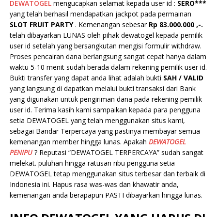
DEWATOGEL
mengucapkan selamat kepada user id :
SERO***
yang telah berhasil mendapatkan jackpot pada permainan
SLOT FRUIT PARTY
. Kemenangan sebesar
Rp 83.000.000 ,-.
telah dibayarkan LUNAS oleh pihak dewatogel kepada pemilik
user id setelah yang bersangkutan mengisi formulir withdraw.
Proses pencairan dana berlangsung sangat cepat hanya dalam
waktu 5-10 menit sudah berada dalam rekening pemilik user id.
Bukti transfer yang dapat anda lihat adalah bukti
SAH / VALID
yang langsung di dapatkan melalui bukti transaksi dari Bank
yang digunakan untuk pengiriman dana pada rekening pemilik
user id. Terima kasih kami sampaikan kepada para pengguna
setia DEWATOGEL yang telah menggunakan situs kami,
sebagai Bandar Terpercaya yang pastinya membayar semua
kemenangan member hingga lunas. Apakah
DEWATOGEL
PENIPU
? Reputasi “DEWATOGEL TERPERCAYA” sudah sangat
melekat. puluhan hingga ratusan ribu pengguna setia
DEWATOGEL tetap menggunakan situs terbesar dan terbaik di
Indonesia ini. Hapus rasa was-was dan khawatir anda,
kemenangan anda berapapun PASTI dibayarkan hingga lunas.