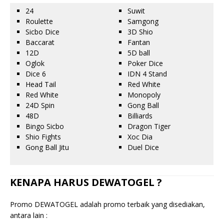
24
Suwit
Roulette
Samgong
Sicbo Dice
3D Shio
Baccarat
Fantan
12D
5D ball
Oglok
Poker Dice
Dice 6
IDN 4 Stand
Head Tail
Red White
Red White
Monopoly
24D Spin
Gong Ball
48D
Billiards
Bingo Sicbo
Dragon Tiger
Shio Fights
Xoc Dia
Gong Ball Jitu
Duel Dice
KENAPA HARUS DEWATOGEL ?
Promo DEWATOGEL adalah promo terbaik yang disediakan,
antara lain :