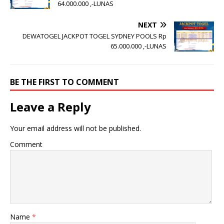
64.000.000 ,-LUNAS
NEXT
DEWATOGEL JACKPOT TOGEL SYDNEY POOLS Rp
65.000.000 ,-LUNAS
BE THE FIRST TO COMMENT
Leave a Reply
Your email address will not be published.
Comment
Name
*