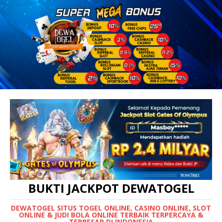
BUKTI JACKPOT DEWATOGEL
DEWATOGEL SITUS TOGEL ONLINE, CASINO ONLINE, SLOT
ONLINE & JUDI BOLA ONLINE TERBAIK TERPERCAYA &
TERBESAR DI INDONESIA