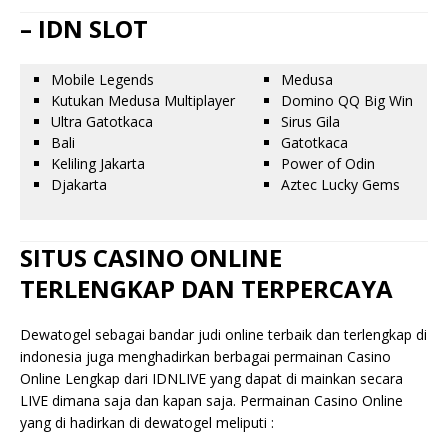
– IDN SLOT
Mobile Legends
Medusa
Kutukan Medusa Multiplayer
Domino QQ Big Win
Ultra Gatotkaca
Sirus Gila
Bali
Gatotkaca
Keliling Jakarta
Power of Odin
Djakarta
Aztec Lucky Gems
SITUS CASINO ONLINE
TERLENGKAP DAN TERPERCAYA
Dewatogel sebagai bandar judi online terbaik dan terlengkap di
indonesia juga menghadirkan berbagai permainan Casino
Online Lengkap dari IDNLIVE yang dapat di mainkan secara
LIVE dimana saja dan kapan saja. Permainan Casino Online
yang di hadirkan di dewatogel meliputi :