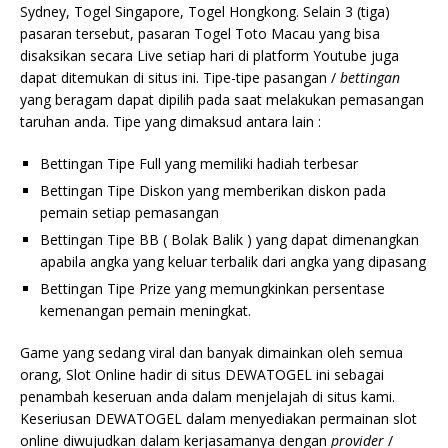
Sydney, Togel Singapore, Togel Hongkong. Selain 3 (tiga)
pasaran tersebut, pasaran Togel Toto Macau yang bisa
disaksikan secara Live setiap hari di platform Youtube juga
dapat ditemukan di situs ini. Tipe-tipe pasangan /
bettingan
yang beragam dapat dipilih pada saat melakukan pemasangan
taruhan anda. Tipe yang dimaksud antara lain :
Bettingan Tipe Full yang memiliki hadiah terbesar
Bettingan Tipe Diskon yang memberikan diskon pada
pemain setiap pemasangan
Bettingan Tipe BB ( Bolak Balik ) yang dapat dimenangkan
apabila angka yang keluar terbalik dari angka yang dipasang
Bettingan Tipe Prize yang memungkinkan persentase
kemenangan pemain meningkat.
Game yang sedang viral dan banyak dimainkan oleh semua
orang, Slot Online hadir di situs DEWATOGEL ini sebagai
penambah keseruan anda dalam menjelajah di situs kami.
Keseriusan DEWATOGEL dalam menyediakan permainan slot
online diwujudkan dalam kerjasamanya dengan
provider
/