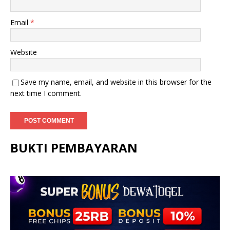
Email
*
Website
Save my name, email, and website in this browser for the
next time I comment.
BUKTI PEMBAYARAN