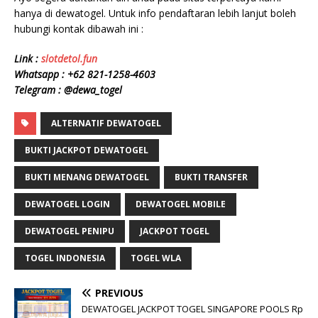
hanya di dewatogel. Untuk info pendaftaran lebih lanjut boleh
hubungi kontak dibawah ini :
Link :
slotdetol.fun
Whatsapp :
+62 821-1258-4603
Telegram : @dewa_togel
ALTERNATIF DEWATOGEL
BUKTI JACKPOT DEWATOGEL
BUKTI MENANG DEWATOGEL
BUKTI TRANSFER
DEWATOGEL LOGIN
DEWATOGEL MOBILE
DEWATOGEL PENIPU
JACKPOT TOGEL
TOGEL INDONESIA
TOGEL WLA
PREVIOUS
DEWATOGEL JACKPOT TOGEL SINGAPORE POOLS Rp