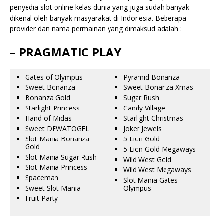
penyedia slot online kelas dunia yang juga sudah banyak
dikenal oleh banyak masyarakat di Indonesia. Beberapa
provider dan nama permainan yang dimaksud adalah :
– PRAGMATIC PLAY
Gates of Olympus
Pyramid Bonanza
Sweet Bonanza
Sweet Bonanza Xmas
Bonanza Gold
Sugar Rush
Starlight Princess
Candy Village
Hand of Midas
Starlight Christmas
Sweet DEWATOGEL
Joker Jewels
Slot Mania Bonanza
5 Lion Gold
Gold
5 Lion Gold Megaways
Slot Mania Sugar Rush
Wild West Gold
Slot Mania Princess
Wild West Megaways
Spaceman
Slot Mania Gates
Sweet Slot Mania
Olympus
Fruit Party