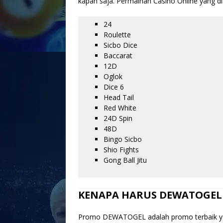
kapan saja. Permainan Casino Online yang di 
24
Roulette
Sicbo Dice
Baccarat
12D
Oglok
Dice 6
Head Tail
Red White
24D Spin
48D
Bingo Sicbo
Shio Fights
Gong Ball Jitu
KENAPA HARUS DEWATOGEL
Promo DEWATOGEL adalah promo terbaik yang