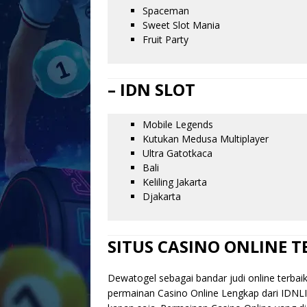
Spaceman
Sweet Slot Mania
Fruit Party
– IDN SLOT
Mobile Legends
Kutukan Medusa Multiplayer
Ultra Gatotkaca
Bali
Keliling Jakarta
Djakarta
SITUS CASINO ONLINE 
Dewatogel sebagai bandar judi online terbai
permainan Casino Online Lengkap dari IDNLI