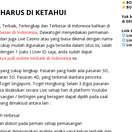
BO
BO
HARUS DI KETAHUI
Yuk b
di D
, Terbaik, Terlengkap dan Terbesar di Indonesia bahkan di
Link 
rbesar di Indonesia
, Dewatogel menyediakan permainan
Lin
k dan juga Live Casino atau yang biasa dikenal dengan nama
Lin
g cukup mudah digunakan juga tersedia dalam situs ini, salah
Lin
dengan 1 (satu ) User ID saja, anda sudah dapat
itus judi online terbaik di Indonesia
ini.
ang cukup lengkap. Pasaran yang hadir ada pasaran 3D,
ran 5D. Pasaran 4D, yang terkenal diantara pencinta
gel Singapore, Togel Hongkong. Selain 3 (tiga) pasaran
a disaksikan secara Live setiap hari di platform Youtube
pasangan /
bettingan
yang beragam dapat dipilih pada saat
ng dimaksud antara lain :
ah terbesar
an diskon pada pemain setiap pemasangan
 dapat dimenangkan apabila angka yang keluar terbalik dari