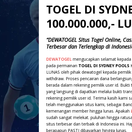
TOGEL DI SYDN
100.000.000,- L
“DEWATOGEL Situs Togel Online, Casi
Terbesar dan Terlengkap di Indonesi
DEWATOGEL
mengucapkan selamat kepada u
pada permainan
TOGEL DI SYDNEY POOLS
LUNAS oleh pihak dewatogel kepada pemilik u
withdraw. Proses pencairan dana berlangsu
berada dalam rekening pemilik user id. Bukti 
yang langsung di dapatkan melalui bukti tra
rekening pemilik user id. Terima kasih ka
telah menggunakan situs kami, sebagai Ba
kemenangan member hingga lunas. Apakah
sudah sangat melekat. puluhan hingga rat
situs terbesar dan terbaik di Indonesia ini
berapapun PASTI dibayarkan hingga lunas.