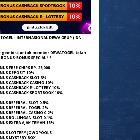
TOGEL - INTERNASIONAL DEWA GRUP (IDN
r gembira untuk member DEWATOGEL telah
r
BONUS-BONUS SPECIAL
!!!
US FREE CHIPS RP. 25,000
NUS DEPOSIT 10%
NUS CASHBACK SLOT 3%
NUS CASHBACK CASINO 10%
NUS CASHBACK E-LOTTERY 10%
NUS CASHBACK SPORTBOOK 10%
NUS REFERRAL SLOT 0.5%
NUS REFERRAL TOGEL 2%
NUS REFERRAL CASINO 0.2%
NUS ROLLINGAN SLOT 0.1%
NUS EXTRA AJAK TEMAN 15%
NUS LOTTERY JOWOPOOLS
NUS MYSTERY BOX