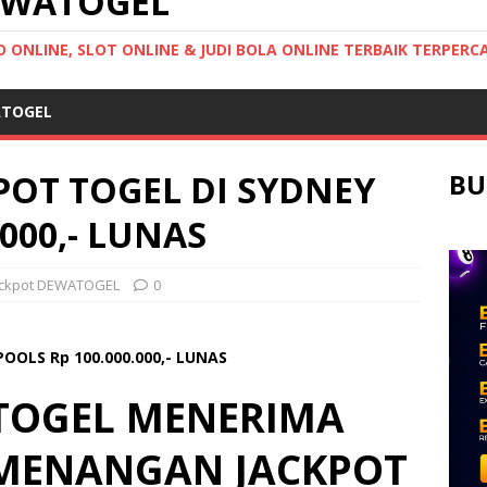
EWATOGEL
 ONLINE, SLOT ONLINE & JUDI BOLA ONLINE TERBAIK TERPERCA
ATOGEL
OT TOGEL DI SYDNEY
BU
.000,- LUNAS
Jackpot DEWATOGEL
0
OLS Rp 100.000.000,- LUNAS
TOGEL MENERIMA
MENANGAN JACKPOT