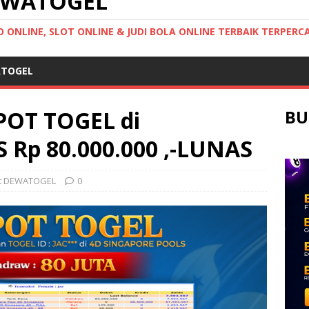
EWATOGEL
 ONLINE, SLOT ONLINE & JUDI BOLA ONLINE TERBAIK TERPERCA
ATOGEL
OT TOGEL di
BU
Rp 80.000.000 ,-LUNAS
ot DEWATOGEL
0