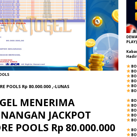
DEWA
PLAY)
Kaba
Hadi
BON
BO
POOLS
BO
BO
BO
E POOLS Rp 80.000.000 ,-LUNAS
BO
GEL MENERIMA
BO
BO
BO
ENANGAN JACKPOT
BO
BO
RE POOLS Rp 80.000.000
BO
BO