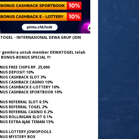
TOGEL - INTERNASIONAL DEWA GRUP (IDN
r gembira untuk member DEWATOGEL telah
r
BONUS-BONUS SPECIAL
!!!
US FREE CHIPS RP. 25,000
NUS DEPOSIT 10%
NUS CASHBACK SLOT 3%
NUS CASHBACK CASINO 10%
NUS CASHBACK E-LOTTERY 10%
NUS CASHBACK SPORTBOOK 10%
NUS REFERRAL SLOT 0.5%
NUS REFERRAL TOGEL 2%
NUS REFERRAL CASINO 0.2%
NUS ROLLINGAN SLOT 0.1%
NUS EXTRA AJAK TEMAN 15%
NUS LOTTERY JOWOPOOLS
NUS MYSTERY BOX