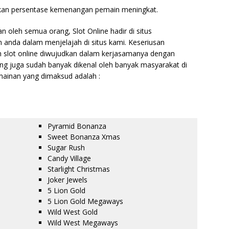
nkan persentase kemenangan pemain meningkat.
 oleh semua orang, Slot Online hadir di situs
nda dalam menjelajah di situs kami. Keseriusan
lot online diwujudkan dalam kerjasamanya dengan
yang juga sudah banyak dikenal oleh banyak masyarakat di
mainan yang dimaksud adalah :
Pyramid Bonanza
Sweet Bonanza Xmas
Sugar Rush
Candy Village
Starlight Christmas
Joker Jewels
5 Lion Gold
5 Lion Gold Megaways
Wild West Gold
Wild West Megaways