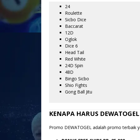
24
Roulette
Sicbo Dice
Baccarat
12D
Oglok
Dice 6
Head Tail
Red White
24D Spin
48D
Bingo Sicbo
Shio Fights
Gong Ball Jitu
KENAPA HARUS DEWATOGEL
Promo DEWATOGEL adalah promo terbaik yang