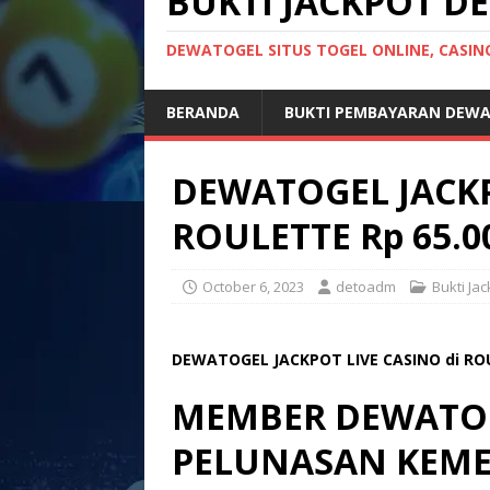
BUKTI JACKPOT D
DEWATOGEL SITUS TOGEL ONLINE, CASINO
BERANDA
BUKTI PEMBAYARAN DEW
DEWATOGEL JACKP
ROULETTE Rp 65.0
October 6, 2023
detoadm
Bukti J
DEWATOGEL JACKPOT LIVE CASINO di ROU
MEMBER DEWATO
PELUNASAN KEME