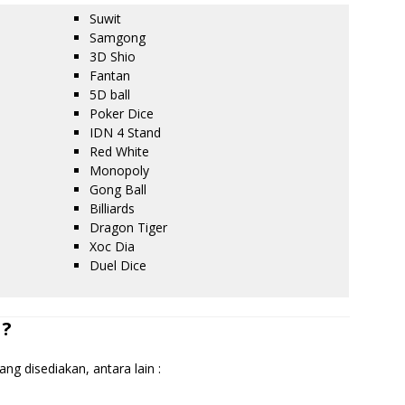
Suwit
Samgong
3D Shio
Fantan
5D ball
Poker Dice
IDN 4 Stand
Red White
Monopoly
Gong Ball
Billiards
Dragon Tiger
Xoc Dia
Duel Dice
 ?
 disediakan, antara lain :