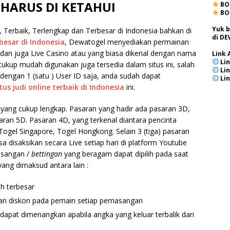
HARUS DI KETAHUI
BO
BO
Yuk b
, Terbaik, Terlengkap dan Terbesar di Indonesia bahkan di
di D
rbesar di Indonesia
, Dewatogel menyediakan permainan
k dan juga Live Casino atau yang biasa dikenal dengan nama
Link 
Lin
g cukup mudah digunakan juga tersedia dalam situs ini, salah
Lin
dengan 1 (satu ) User ID saja, anda sudah dapat
Lin
itus judi online terbaik di Indonesia
ini.
ang cukup lengkap. Pasaran yang hadir ada pasaran 3D,
ran 5D. Pasaran 4D, yang terkenal diantara pencinta
gel Singapore, Togel Hongkong. Selain 3 (tiga) pasaran
a disaksikan secara Live setiap hari di platform Youtube
pasangan /
bettingan
yang beragam dapat dipilih pada saat
ng dimaksud antara lain :
ah terbesar
an diskon pada pemain setiap pemasangan
 dapat dimenangkan apabila angka yang keluar terbalik dari