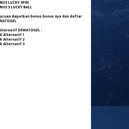
NUS LUCKY SPIN
NUS 5 LUCKY BALL
uruan dapatkan bonus bonus nya dan daftar
EWATOGEL
Alternatif
DEWATOGEL
:
k Alternatif 1
k Alternatif 2
k Alternatif 3