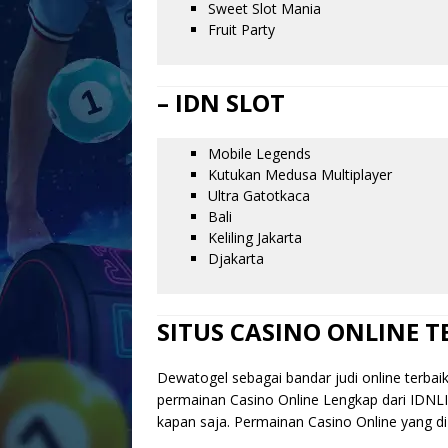
Sweet Slot Mania
Fruit Party
– IDN SLOT
Mobile Legends
Kutukan Medusa Multiplayer
Ultra Gatotkaca
Bali
Keliling Jakarta
Djakarta
SITUS CASINO ONLINE 
Dewatogel sebagai bandar judi online terbai
permainan Casino Online Lengkap dari IDNLI
kapan saja. Permainan Casino Online yang di 