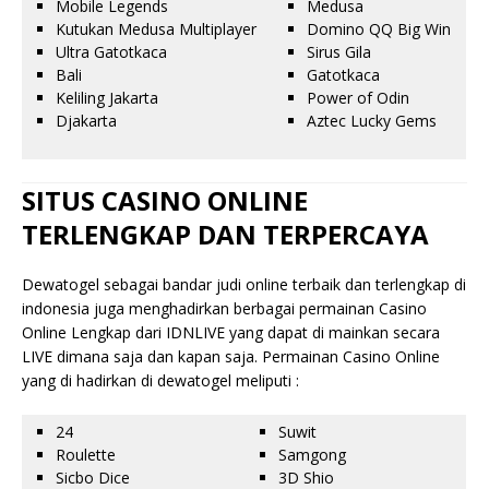
Mobile Legends
Medusa
Kutukan Medusa Multiplayer
Domino QQ Big Win
Ultra Gatotkaca
Sirus Gila
Bali
Gatotkaca
Keliling Jakarta
Power of Odin
Djakarta
Aztec Lucky Gems
SITUS CASINO ONLINE
TERLENGKAP DAN TERPERCAYA
Dewatogel sebagai bandar judi online terbaik dan terlengkap di
indonesia juga menghadirkan berbagai permainan Casino
Online Lengkap dari IDNLIVE yang dapat di mainkan secara
LIVE dimana saja dan kapan saja. Permainan Casino Online
yang di hadirkan di dewatogel meliputi :
24
Suwit
Roulette
Samgong
Sicbo Dice
3D Shio