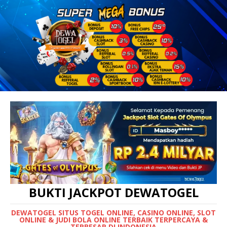
BUKTI JACKPOT DEWATOGEL
DEWATOGEL SITUS TOGEL ONLINE, CASINO ONLINE, SLOT
ONLINE & JUDI BOLA ONLINE TERBAIK TERPERCAYA &
TERBESAR DI INDONESIA