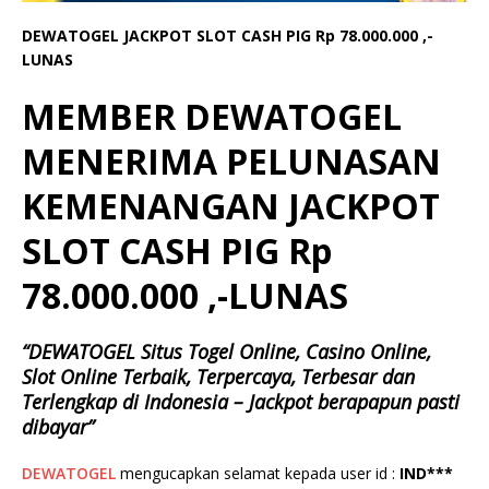
DEWATOGEL JACKPOT SLOT CASH PIG Rp 78.000.000 ,-
LUNAS
MEMBER DEWATOGEL
MENERIMA PELUNASAN
KEMENANGAN JACKPOT
SLOT CASH PIG Rp
78.000.000 ,-LUNAS
“DEWATOGEL Situs Togel Online, Casino Online,
Slot Online Terbaik, Terpercaya, Terbesar dan
Terlengkap di Indonesia – Jackpot berapapun pasti
dibayar”
DEWATOGEL
mengucapkan selamat kepada user id :
IND***