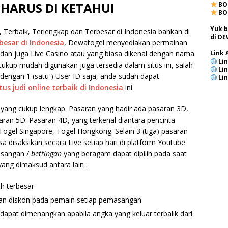
HARUS DI KETAHUI
BO
BO
Yuk b
, Terbaik, Terlengkap dan Terbesar di Indonesia bahkan di
di D
rbesar di Indonesia
, Dewatogel menyediakan permainan
k dan juga Live Casino atau yang biasa dikenal dengan nama
Link 
Lin
g cukup mudah digunakan juga tersedia dalam situs ini, salah
Lin
dengan 1 (satu ) User ID saja, anda sudah dapat
Lin
itus judi online terbaik di Indonesia
ini.
ang cukup lengkap. Pasaran yang hadir ada pasaran 3D,
ran 5D. Pasaran 4D, yang terkenal diantara pencinta
gel Singapore, Togel Hongkong. Selain 3 (tiga) pasaran
a disaksikan secara Live setiap hari di platform Youtube
pasangan /
bettingan
yang beragam dapat dipilih pada saat
ng dimaksud antara lain :
ah terbesar
an diskon pada pemain setiap pemasangan
 dapat dimenangkan apabila angka yang keluar terbalik dari