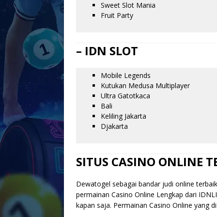
Sweet Slot Mania
Fruit Party
– IDN SLOT
Mobile Legends
Kutukan Medusa Multiplayer
Ultra Gatotkaca
Bali
Keliling Jakarta
Djakarta
SITUS CASINO ONLINE 
Dewatogel sebagai bandar judi online terbai
permainan Casino Online Lengkap dari IDNLI
kapan saja. Permainan Casino Online yang di 