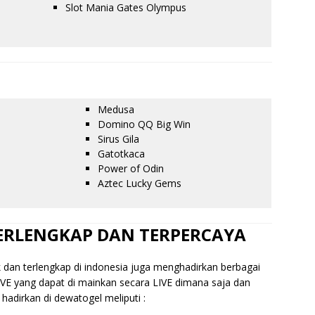
Slot Mania Gates Olympus
Medusa
Domino QQ Big Win
Sirus Gila
Gatotkaca
Power of Odin
Aztec Lucky Gems
TERLENGKAP DAN TERPERCAYA
k dan terlengkap di indonesia juga menghadirkan berbagai
VE yang dapat di mainkan secara LIVE dimana saja dan
hadirkan di dewatogel meliputi :