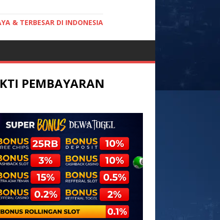
YA & TERBESAR DI INDONESIA
KTI PEMBAYARAN