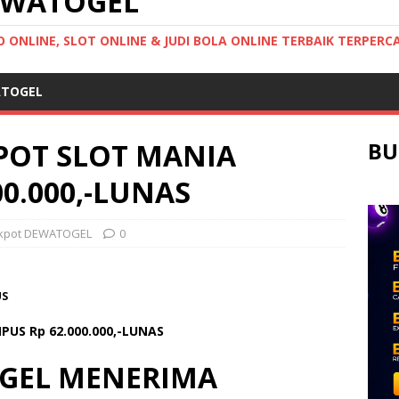
EWATOGEL
 ONLINE, SLOT ONLINE & JUDI BOLA ONLINE TERBAIK TERPERCA
ATOGEL
POT SLOT MANIA
BU
0.000,-LUNAS
ackpot DEWATOGEL
0
US
US Rp 62.000.000,-LUNAS
GEL MENERIMA