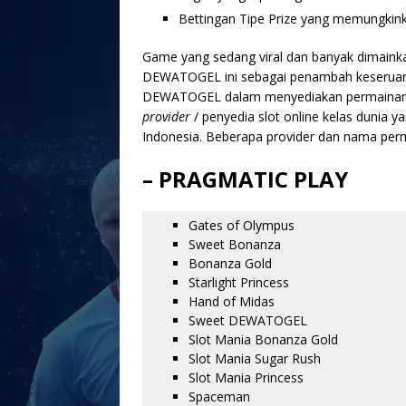
Bettingan Tipe Prize yang memungki
Game yang sedang viral dan banyak dimainkan
DEWATOGEL ini sebagai penambah keseruan a
DEWATOGEL dalam menyediakan permainan s
provider
/ penyedia slot online kelas dunia 
Indonesia. Beberapa provider dan nama per
– PRAGMATIC PLAY
Gates of Olympus
Sweet Bonanza
Bonanza Gold
Starlight Princess
Hand of Midas
Sweet DEWATOGEL
Slot Mania Bonanza Gold
Slot Mania Sugar Rush
Slot Mania Princess
Spaceman