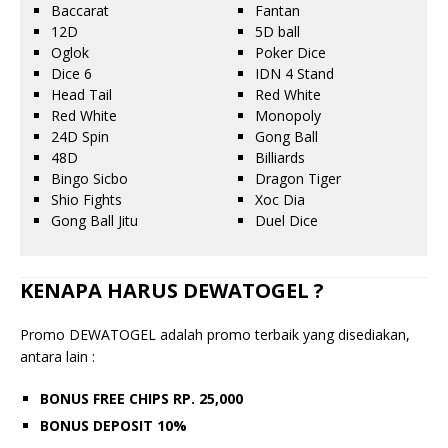
Baccarat
Fantan
12D
5D ball
Oglok
Poker Dice
Dice 6
IDN 4 Stand
Head Tail
Red White
Red White
Monopoly
24D Spin
Gong Ball
48D
Billiards
Bingo Sicbo
Dragon Tiger
Shio Fights
Xoc Dia
Gong Ball Jitu
Duel Dice
KENAPA HARUS DEWATOGEL ?
Promo DEWATOGEL adalah promo terbaik yang disediakan,
antara lain :
BONUS FREE CHIPS RP. 25,000
BONUS DEPOSIT 10%