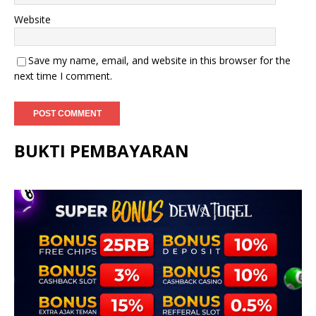
Website
Save my name, email, and website in this browser for the
next time I comment.
BUKTI PEMBAYARAN