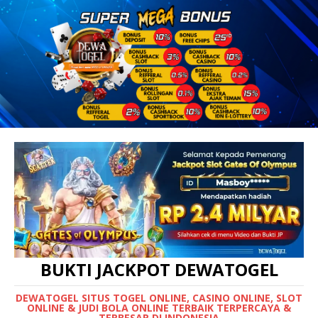
BUKTI JACKPOT DEWATOGEL
DEWATOGEL SITUS TOGEL ONLINE, CASINO ONLINE, SLOT
ONLINE & JUDI BOLA ONLINE TERBAIK TERPERCAYA &
TERBESAR DI INDONESIA