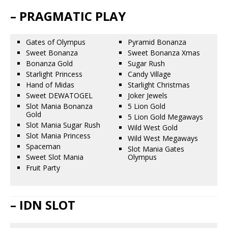
– PRAGMATIC PLAY
Gates of Olympus
Pyramid Bonanza
Sweet Bonanza
Sweet Bonanza Xmas
Bonanza Gold
Sugar Rush
Starlight Princess
Candy Village
Hand of Midas
Starlight Christmas
Sweet DEWATOGEL
Joker Jewels
Slot Mania Bonanza
5 Lion Gold
Gold
5 Lion Gold Megaways
Slot Mania Sugar Rush
Wild West Gold
Slot Mania Princess
Wild West Megaways
Spaceman
Slot Mania Gates
Sweet Slot Mania
Olympus
Fruit Party
– IDN SLOT