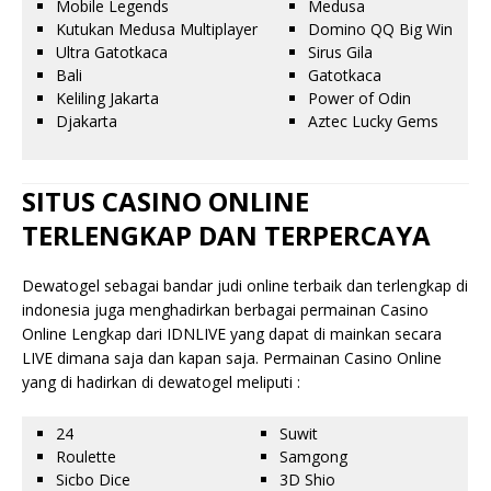
Mobile Legends
Medusa
Kutukan Medusa Multiplayer
Domino QQ Big Win
Ultra Gatotkaca
Sirus Gila
Bali
Gatotkaca
Keliling Jakarta
Power of Odin
Djakarta
Aztec Lucky Gems
SITUS CASINO ONLINE
TERLENGKAP DAN TERPERCAYA
Dewatogel sebagai bandar judi online terbaik dan terlengkap di
indonesia juga menghadirkan berbagai permainan Casino
Online Lengkap dari IDNLIVE yang dapat di mainkan secara
LIVE dimana saja dan kapan saja. Permainan Casino Online
yang di hadirkan di dewatogel meliputi :
24
Suwit
Roulette
Samgong
Sicbo Dice
3D Shio