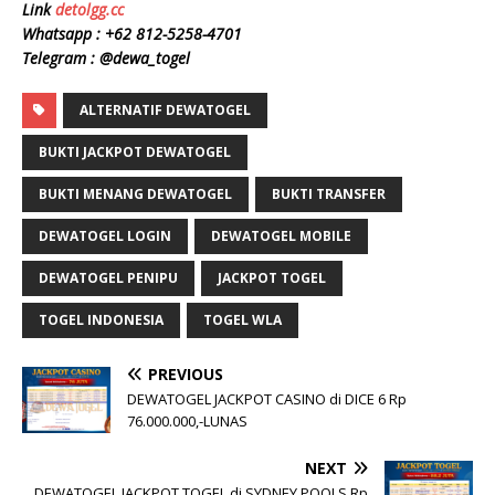
Link
detolgg.cc
Whatsapp :
+62 812-5258-4701
Telegram : @dewa_togel
ALTERNATIF DEWATOGEL
BUKTI JACKPOT DEWATOGEL
BUKTI MENANG DEWATOGEL
BUKTI TRANSFER
DEWATOGEL LOGIN
DEWATOGEL MOBILE
DEWATOGEL PENIPU
JACKPOT TOGEL
TOGEL INDONESIA
TOGEL WLA
PREVIOUS
DEWATOGEL JACKPOT CASINO di DICE 6 Rp
76.000.000,-LUNAS
NEXT
DEWATOGEL JACKPOT TOGEL di SYDNEY POOLS Rp