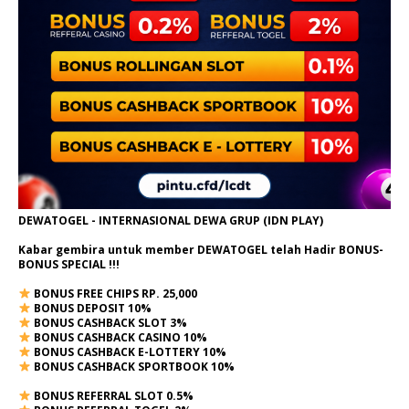
DEWATOGEL - INTERNASIONAL DEWA GRUP (IDN PLAY)
Kabar gembira untuk member DEWATOGEL telah Hadir
BONUS-
BONUS SPECIAL
!!!
BONUS FREE CHIPS RP. 25,000
BONUS DEPOSIT 10%
BONUS CASHBACK SLOT 3%
BONUS CASHBACK CASINO 10%
BONUS CASHBACK E-LOTTERY 10%
BONUS CASHBACK SPORTBOOK 10%
BONUS REFERRAL SLOT 0.5%