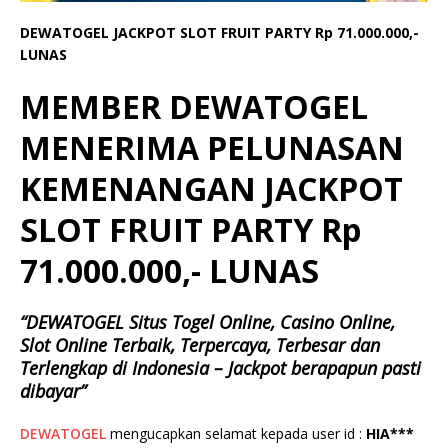
DEWATOGEL JACKPOT SLOT FRUIT PARTY Rp 71.000.000,-
LUNAS
MEMBER DEWATOGEL
MENERIMA PELUNASAN
KEMENANGAN JACKPOT
SLOT FRUIT PARTY Rp
71.000.000,- LUNAS
“DEWATOGEL Situs Togel Online, Casino Online,
Slot Online Terbaik, Terpercaya, Terbesar dan
Terlengkap di Indonesia – Jackpot berapapun pasti
dibayar”
DEWATOGEL
mengucapkan selamat kepada user id :
HIA***