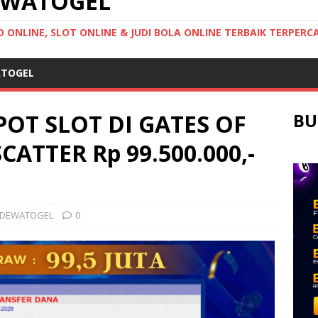
EWATOGEL
 ONLINE, SLOT ONLINE & JUDI BOLA ONLINE TERBAIK TERPERCA
ATOGEL
OT SLOT DI GATES OF
BU
ATTER Rp 99.500.000,-
ot DEWATOGEL
0