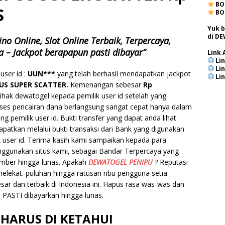
BO
S
BO
Yuk b
di D
no Online, Slot Online Terbaik, Terpercaya,
a – Jackpot berapapun pasti dibayar”
Link 
Lin
Lin
ser id :
UUN***
yang telah berhasil mendapatkan jackpot
Lin
US SUPER SCATTER.
Kemenangan sebesar
Rp
ihak dewatogel kepada pemilik user id setelah yang
oses pencairan dana berlangsung sangat cepat hanya dalam
 pemilik user id. Bukti transfer yang dapat anda lihat
apatkan melalui bukti transaksi dari Bank yang digunakan
 user id. Terima kasih kami sampaikan kepada para
gunakan situs kami, sebagai Bandar Terpercaya yang
ber hingga lunas. Apakah
DEWATOGEL PENIPU
? Reputasi
kat. puluhan hingga ratusan ribu pengguna setia
 dan terbaik di Indonesia ini. Hapus rasa was-was dan
PASTI dibayarkan hingga lunas.
HARUS DI KETAHUI