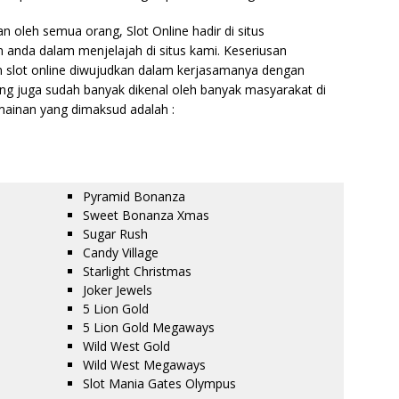
 oleh semua orang, Slot Online hadir di situs
nda dalam menjelajah di situs kami. Keseriusan
lot online diwujudkan dalam kerjasamanya dengan
yang juga sudah banyak dikenal oleh banyak masyarakat di
mainan yang dimaksud adalah :
Pyramid Bonanza
Sweet Bonanza Xmas
Sugar Rush
Candy Village
Starlight Christmas
Joker Jewels
5 Lion Gold
5 Lion Gold Megaways
Wild West Gold
Wild West Megaways
Slot Mania Gates Olympus