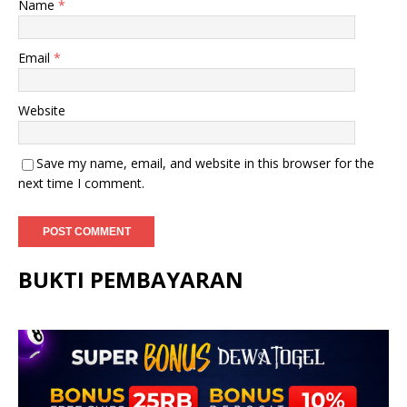
Name
*
Email
*
Website
Save my name, email, and website in this browser for the
next time I comment.
BUKTI PEMBAYARAN