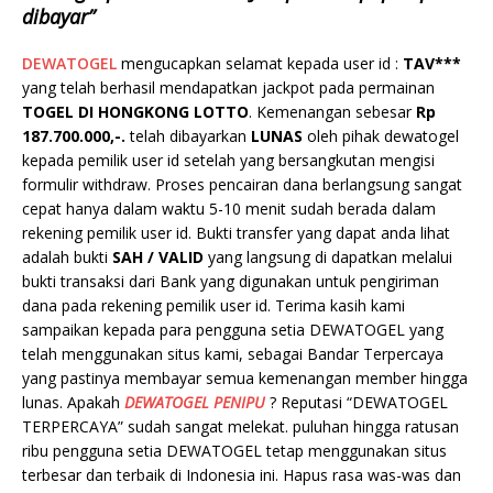
dibayar”
DEWATOGEL
mengucapkan selamat kepada user id :
TAV***
yang telah berhasil mendapatkan jackpot pada permainan
TOGEL DI HONGKONG LOTTO
. Kemenangan sebesar
Rp
187.700.000,-.
telah dibayarkan
LUNAS
oleh pihak dewatogel
kepada pemilik user id setelah yang bersangkutan mengisi
formulir withdraw. Proses pencairan dana berlangsung sangat
cepat hanya dalam waktu 5-10 menit sudah berada dalam
rekening pemilik user id. Bukti transfer yang dapat anda lihat
adalah bukti
SAH / VALID
yang langsung di dapatkan melalui
bukti transaksi dari Bank yang digunakan untuk pengiriman
dana pada rekening pemilik user id. Terima kasih kami
sampaikan kepada para pengguna setia DEWATOGEL yang
telah menggunakan situs kami, sebagai Bandar Terpercaya
yang pastinya membayar semua kemenangan member hingga
lunas. Apakah
DEWATOGEL PENIPU
? Reputasi “DEWATOGEL
TERPERCAYA” sudah sangat melekat. puluhan hingga ratusan
ribu pengguna setia DEWATOGEL tetap menggunakan situs
terbesar dan terbaik di Indonesia ini. Hapus rasa was-was dan