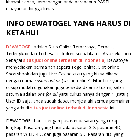
khawatir anda, kemenangan anda berapapun PASTI
dibayarkan hingga lunas.
INFO DEWATOGEL YANG HARUS DI
KETAHUI
DEWATOGEL
adalah Situs Online Terpercaya, Terbaik,
Terlengkap dan Terbesar di Indonesia bahkan di Asia sekalipun.
Sebagai
situs judi online terbesar di Indonesia
, Dewatogel
menyediakan permainan seperti Togel online, Slot online,
Sportsbook dan juga Live Casino atau yang biasa dikenal
dengan nama
casino online
(kasino online). Fitur-fitur yang
cukup mudah digunakan juga tersedia dalam situs ini, salah
satunya adalah
one for all
yaitu cukup hanya dengan 1 (satu )
User ID saja, anda sudah dapat menjelajahi semua permainan
yang ada di
situs judi online terbaik di Indonesia
ini.
DEWATOGEL hadir dengan pasaran-pasaran yang cukup
lengkap. Pasaran yang hadir ada pasaran 3D, pasaran 4D,
pasaran WILD 4D, dan juga pasaran 5D. Pasaran 4D, yang