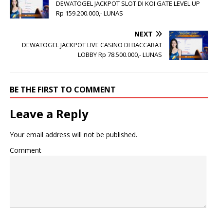
DEWATOGEL JACKPOT SLOT DI KOI GATE LEVEL UP
Rp 159.200.000,- LUNAS
NEXT
DEWATOGEL JACKPOT LIVE CASINO DI BACCARAT
LOBBY Rp 78.500.000,- LUNAS
BE THE FIRST TO COMMENT
Leave a Reply
Your email address will not be published.
Comment