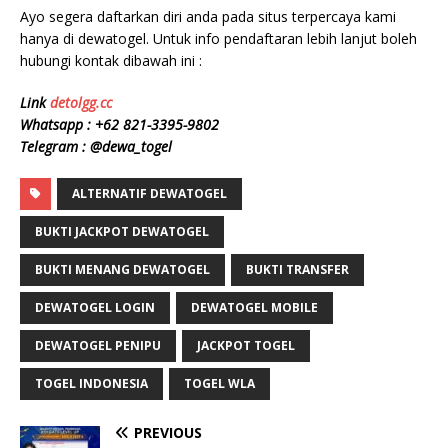
Ayo segera daftarkan diri anda pada situs terpercaya kami
hanya di dewatogel. Untuk info pendaftaran lebih lanjut boleh
hubungi kontak dibawah ini :
Link
detolgg.cc
Whatsapp :
+62 8
21-3395-9802
Telegram : @dewa_togel
ALTERNATIF DEWATOGEL
BUKTI JACKPOT DEWATOGEL
BUKTI MENANG DEWATOGEL
BUKTI TRANSFER
DEWATOGEL LOGIN
DEWATOGEL MOBILE
DEWATOGEL PENIPU
JACKPOT TOGEL
TOGEL INDONESIA
TOGEL WLA
PREVIOUS