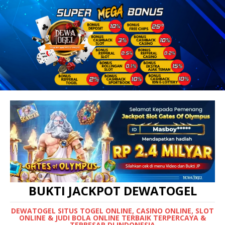
BUKTI JACKPOT DEWATOGEL
DEWATOGEL SITUS TOGEL ONLINE, CASINO ONLINE, SLOT
ONLINE & JUDI BOLA ONLINE TERBAIK TERPERCAYA &
TERBESAR DI INDONESIA