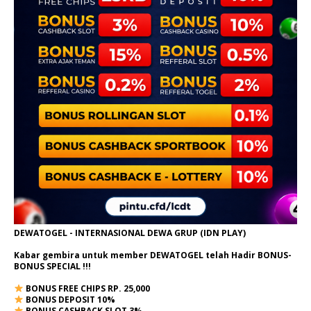
DEWATOGEL - INTERNASIONAL DEWA GRUP (IDN PLAY)
Kabar gembira untuk member DEWATOGEL telah Hadir
BONUS-
BONUS SPECIAL
!!!
BONUS FREE CHIPS RP. 25,000
BONUS DEPOSIT 10%
BONUS CASHBACK SLOT 3%