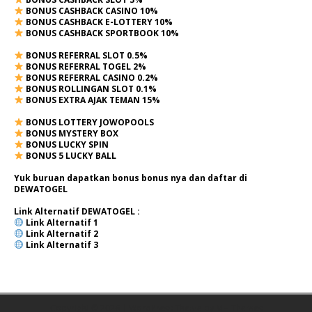
BONUS CASHBACK CASINO 10%
BONUS CASHBACK E-LOTTERY 10%
BONUS CASHBACK SPORTBOOK 10%
BONUS REFERRAL SLOT 0.5%
BONUS REFERRAL TOGEL 2%
BONUS REFERRAL CASINO 0.2%
BONUS ROLLINGAN SLOT 0.1%
BONUS EXTRA AJAK TEMAN 15%
BONUS LOTTERY JOWOPOOLS
BONUS MYSTERY BOX
BONUS LUCKY SPIN
BONUS 5 LUCKY BALL
Yuk buruan dapatkan bonus bonus nya dan daftar di
DEWATOGEL
Link Alternatif
DEWATOGEL
:
Link Alternatif 1
Link Alternatif 2
Link Alternatif 3
Copyright © 2026 | WordPress Theme by
MH Themes