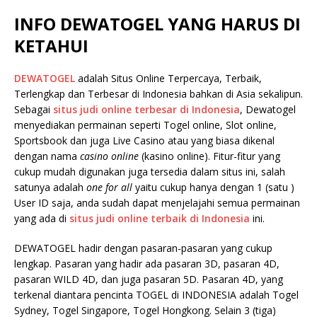
INFO DEWATOGEL YANG HARUS DI
KETAHUI
DEWATOGEL
adalah Situs Online Terpercaya, Terbaik,
Terlengkap dan Terbesar di Indonesia bahkan di Asia sekalipun.
Sebagai
situs jud
i
online terbesar di Indonesia
, Dewatogel
menyediakan permainan seperti Togel online, Slot online,
Sportsbook dan juga Live Casino atau yang biasa dikenal
dengan nama
casino online
(kasino online). Fitur-fitur yang
cukup mudah digunakan juga tersedia dalam situs ini, salah
satunya adalah
one for all
yaitu cukup hanya dengan 1 (satu )
User ID saja, anda sudah dapat menjelajahi semua permainan
yang ada di
situs judi online terbaik di Indonesia
ini.
DEWATOGEL hadir dengan pasaran-pasaran yang cukup
lengkap. Pasaran yang hadir ada pasaran 3D, pasaran 4D,
pasaran WILD 4D, dan juga pasaran 5D. Pasaran 4D, yang
terkenal diantara pencinta TOGEL di INDONESIA adalah Togel
Sydney, Togel Singapore, Togel Hongkong. Selain 3 (tiga)