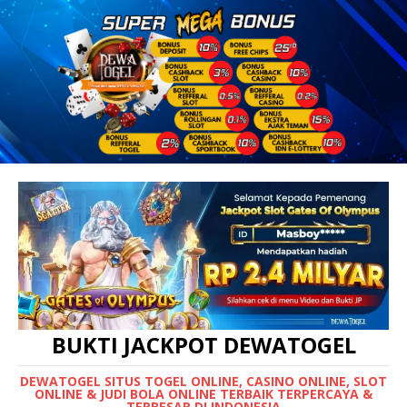
BUKTI JACKPOT DEWATOGEL
DEWATOGEL SITUS TOGEL ONLINE, CASINO ONLINE, SLOT
ONLINE & JUDI BOLA ONLINE TERBAIK TERPERCAYA &
TERBESAR DI INDONESIA