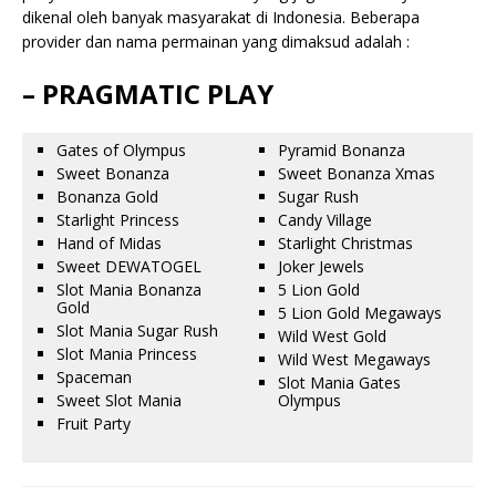
dikenal oleh banyak masyarakat di Indonesia. Beberapa
provider dan nama permainan yang dimaksud adalah :
– PRAGMATIC PLAY
Gates of Olympus
Pyramid Bonanza
Sweet Bonanza
Sweet Bonanza Xmas
Bonanza Gold
Sugar Rush
Starlight Princess
Candy Village
Hand of Midas
Starlight Christmas
Sweet DEWATOGEL
Joker Jewels
Slot Mania Bonanza
5 Lion Gold
Gold
5 Lion Gold Megaways
Slot Mania Sugar Rush
Wild West Gold
Slot Mania Princess
Wild West Megaways
Spaceman
Slot Mania Gates
Sweet Slot Mania
Olympus
Fruit Party