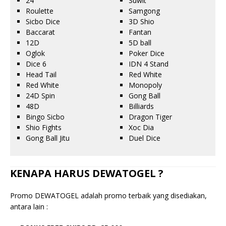
24
Suwit
Roulette
Samgong
Sicbo Dice
3D Shio
Baccarat
Fantan
12D
5D ball
Oglok
Poker Dice
Dice 6
IDN 4 Stand
Head Tail
Red White
Red White
Monopoly
24D Spin
Gong Ball
48D
Billiards
Bingo Sicbo
Dragon Tiger
Shio Fights
Xoc Dia
Gong Ball Jitu
Duel Dice
KENAPA HARUS DEWATOGEL ?
Promo DEWATOGEL adalah promo terbaik yang disediakan,
antara lain :