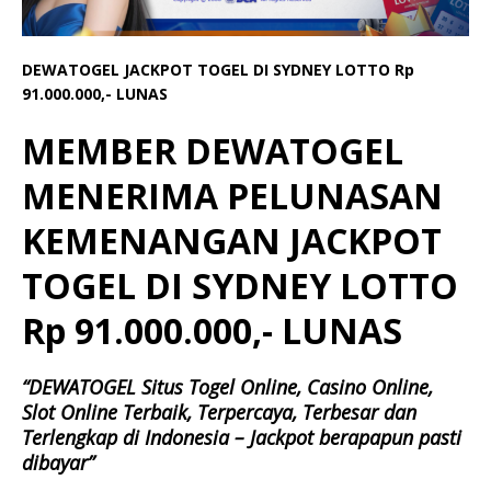
DEWATOGEL JACKPOT TOGEL DI SYDNEY LOTTO Rp
91.000.000,- LUNAS
MEMBER DEWATOGEL
MENERIMA PELUNASAN
KEMENANGAN JACKPOT
TOGEL DI SYDNEY LOTTO
Rp 91.000.000,- LUNAS
“DEWATOGEL Situs Togel Online, Casino Online,
Slot Online Terbaik, Terpercaya, Terbesar dan
Terlengkap di Indonesia – Jackpot berapapun pasti
dibayar”