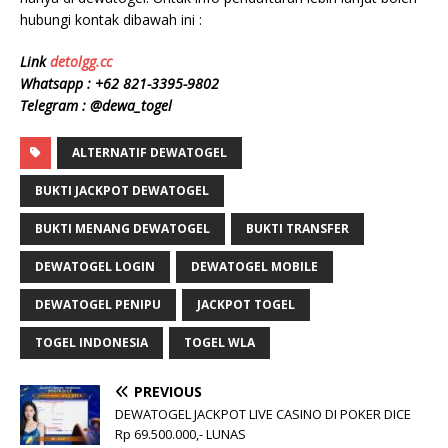
hubungi kontak dibawah ini :
Link
detolgg.cc
Whatsapp :
+62 8
21-3395-9802
Telegram : @dewa_togel
ALTERNATIF DEWATOGEL
BUKTI JACKPOT DEWATOGEL
BUKTI MENANG DEWATOGEL
BUKTI TRANSFER
DEWATOGEL LOGIN
DEWATOGEL MOBILE
DEWATOGEL PENIPU
JACKPOT TOGEL
TOGEL INDONESIA
TOGEL WLA
PREVIOUS
DEWATOGEL JACKPOT LIVE CASINO DI POKER DICE
Rp 69.500.000,- LUNAS