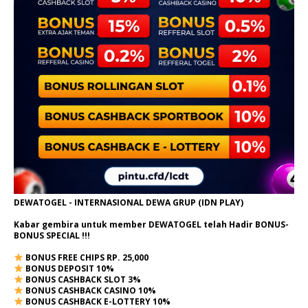
DEWATOGEL - INTERNASIONAL DEWA GRUP (IDN PLAY)
Kabar gembira untuk member DEWATOGEL telah Hadir
BONUS-
BONUS SPECIAL
!!!
BONUS FREE CHIPS RP. 25,000
BONUS DEPOSIT 10%
BONUS CASHBACK SLOT 3%
BONUS CASHBACK CASINO 10%
BONUS CASHBACK E-LOTTERY 10%