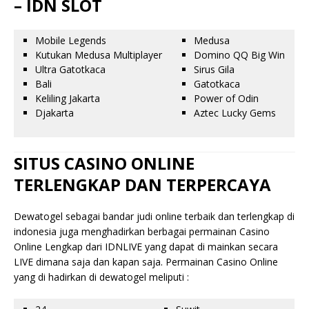
– IDN SLOT
Mobile Legends
Medusa
Kutukan Medusa Multiplayer
Domino QQ Big Win
Ultra Gatotkaca
Sirus Gila
Bali
Gatotkaca
Keliling Jakarta
Power of Odin
Djakarta
Aztec Lucky Gems
SITUS CASINO ONLINE
TERLENGKAP DAN TERPERCAYA
Dewatogel sebagai bandar judi online terbaik dan terlengkap di
indonesia juga menghadirkan berbagai permainan Casino
Online Lengkap dari IDNLIVE yang dapat di mainkan secara
LIVE dimana saja dan kapan saja. Permainan Casino Online
yang di hadirkan di dewatogel meliputi :