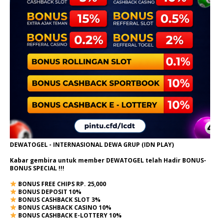
DEWATOGEL - INTERNASIONAL DEWA GRUP (IDN PLAY)
Kabar gembira untuk member DEWATOGEL telah Hadir
BONUS-
BONUS SPECIAL
!!!
BONUS FREE CHIPS RP. 25,000
BONUS DEPOSIT 10%
BONUS CASHBACK SLOT 3%
BONUS CASHBACK CASINO 10%
BONUS CASHBACK E-LOTTERY 10%