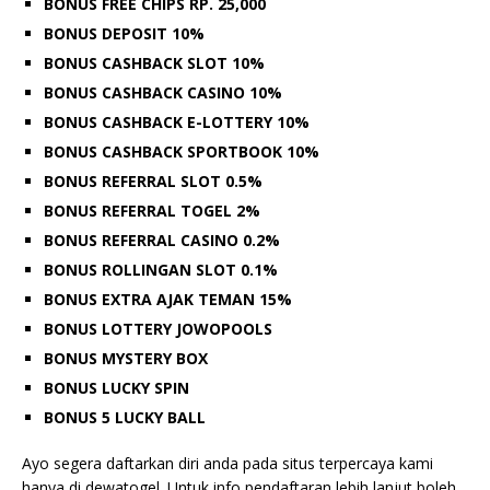
BONUS FREE CHIPS RP. 25,000
BONUS DEPOSIT 10%
BONUS CASHBACK SLOT 10%
BONUS CASHBACK CASINO 10%
BONUS CASHBACK E-LOTTERY 10%
BONUS CASHBACK SPORTBOOK 10%
BONUS REFERRAL SLOT 0.5%
BONUS REFERRAL TOGEL 2%
BONUS REFERRAL CASINO 0.2%
BONUS ROLLINGAN SLOT 0.1%
BONUS EXTRA AJAK TEMAN 15%
BONUS LOTTERY JOWOPOOLS
BONUS MYSTERY BOX
BONUS LUCKY SPIN
BONUS 5 LUCKY BALL
Ayo segera daftarkan diri anda pada situs terpercaya kami
hanya di dewatogel. Untuk info pendaftaran lebih lanjut boleh