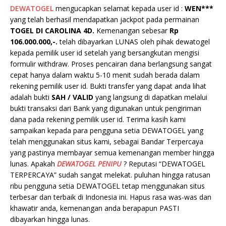
DEWATOGEL
mengucapkan selamat kepada user id :
WEN***
yang telah berhasil mendapatkan jackpot pada permainan
TOGEL DI CAROLINA 4D.
Kemenangan sebesar
Rp
106.000.000,-.
telah dibayarkan LUNAS oleh pihak dewatogel
kepada pemilik user id setelah yang bersangkutan mengisi
formulir withdraw. Proses pencairan dana berlangsung sangat
cepat hanya dalam waktu 5-10 menit sudah berada dalam
rekening pemilik user id. Bukti transfer yang dapat anda lihat
adalah bukti
SAH / VALID
yang langsung di dapatkan melalui
bukti transaksi dari Bank yang digunakan untuk pengiriman
dana pada rekening pemilik user id. Terima kasih kami
sampaikan kepada para pengguna setia DEWATOGEL yang
telah menggunakan situs kami, sebagai Bandar Terpercaya
yang pastinya membayar semua kemenangan member hingga
lunas. Apakah
DEWATOGEL PENIPU
? Reputasi “DEWATOGEL
TERPERCAYA” sudah sangat melekat. puluhan hingga ratusan
ribu pengguna setia DEWATOGEL tetap menggunakan situs
terbesar dan terbaik di Indonesia ini. Hapus rasa was-was dan
khawatir anda, kemenangan anda berapapun PASTI
dibayarkan hingga lunas.