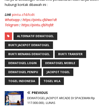
hubungi kontak dibawah ini :
Link
pintu.cfd/lcdt
Whatsapp
:
https://pintu.cfd/wa1dt
Telegram
:
https://pintu.cfd/tofdt
ALTERNATIF DEWATOGEL
BUKTI JACKPOT DEWATOGEL
BUKTI MENANG DEWATOGEL
BUKTI TRANSFER
DEWATOGEL LOGIN
DEWATOGEL MOBILE
DEWATOGEL PENIPU
JACKPOT TOGEL
TOGEL INDONESIA
TOGEL WLA
PREVIOUS
DEWATOGEL JACKPOT ARCADE DI SPACEMAN Rp
117.000.000,- LUNAS