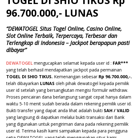
TOGEL DI SHIO TIKUS Rp
96.700.000,- LUNAS
“DEWATOGEL Situs Togel Online, Casino Online,
Slot Online Terbaik, Terpercaya, Terbesar dan
Terlengkap di Indonesia – Jackpot berapapun pasti
dibayar”
DEWATOGEL
mengucapkan selamat kepada user id :
FAR***
yang telah berhasil mendapatkan jackpot pada permainan
TOGEL DI SHIO TIKUS.
Kemenangan sebesar
Rp 96.700.000,-.
telah dibayarkan
LUNAS
oleh pihak dewatogel kepada pemilik
user id setelah yang bersangkutan mengisi formulir withdraw.
Proses pencairan dana berlangsung sangat cepat hanya dalam
waktu 5-10 menit sudah berada dalam rekening pemilik user id.
Bukti transfer yang dapat anda lihat adalah bukti
SAH / VALID
yang langsung di dapatkan melalui bukti transaksi dari Bank
yang digunakan untuk pengiriman dana pada rekening pemilik
user id. Terima kasih kami sampaikan kepada para pengguna
setia DEWATOGEL yang telah menggunakan situs kami,