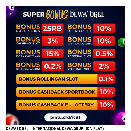
DEWATOGEL - INTERNASIONAL DEWA GRUP (IDN PLAY)