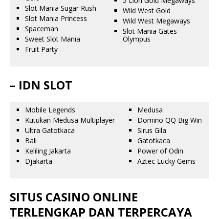
5 Lion Gold Megaways
Slot Mania Sugar Rush
Wild West Gold
Slot Mania Princess
Wild West Megaways
Spaceman
Slot Mania Gates
Sweet Slot Mania
Olympus
Fruit Party
– IDN SLOT
Mobile Legends
Medusa
Kutukan Medusa Multiplayer
Domino QQ Big Win
Ultra Gatotkaca
Sirus Gila
Bali
Gatotkaca
Keliling Jakarta
Power of Odin
Djakarta
Aztec Lucky Gems
SITUS CASINO ONLINE
TERLENGKAP DAN TERPERCAYA