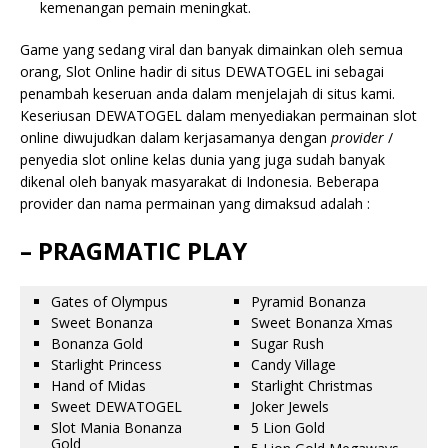
kemenangan pemain meningkat.
Game yang sedang viral dan banyak dimainkan oleh semua
orang, Slot Online hadir di situs DEWATOGEL ini sebagai
penambah keseruan anda dalam menjelajah di situs kami.
Keseriusan DEWATOGEL dalam menyediakan permainan slot
online diwujudkan dalam kerjasamanya dengan
provider
/
penyedia slot online kelas dunia yang juga sudah banyak
dikenal oleh banyak masyarakat di Indonesia. Beberapa
provider dan nama permainan yang dimaksud adalah :
– PRAGMATIC PLAY
Gates of Olympus
Pyramid Bonanza
Sweet Bonanza
Sweet Bonanza Xmas
Bonanza Gold
Sugar Rush
Starlight Princess
Candy Village
Hand of Midas
Starlight Christmas
Sweet DEWATOGEL
Joker Jewels
Slot Mania Bonanza
5 Lion Gold
Gold