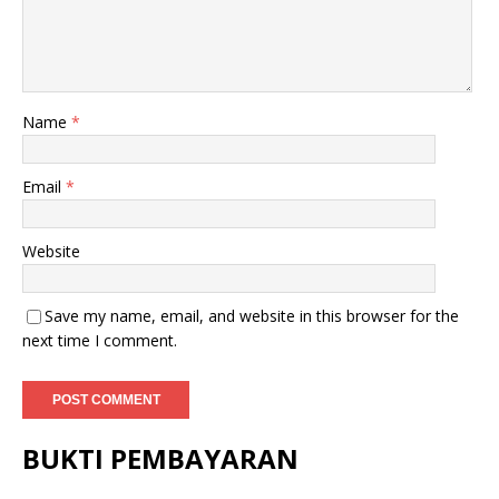
Name
*
Email
*
Website
Save my name, email, and website in this browser for the
next time I comment.
BUKTI PEMBAYARAN