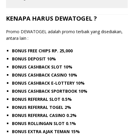
KENAPA HARUS DEWATOGEL ?
Promo DEWATOGEL adalah promo terbaik yang disediakan,
antara lain :
BONUS FREE CHIPS RP. 25,000
BONUS DEPOSIT 10%
BONUS CASHBACK SLOT 10%
BONUS CASHBACK CASINO 10%
BONUS CASHBACK E-LOTTERY 10%
BONUS CASHBACK SPORTBOOK 10%
BONUS REFERRAL SLOT 0.5%
BONUS REFERRAL TOGEL 2%
BONUS REFERRAL CASINO 0.2%
BONUS ROLLINGAN SLOT 0.1%
BONUS EXTRA AJAK TEMAN 15%