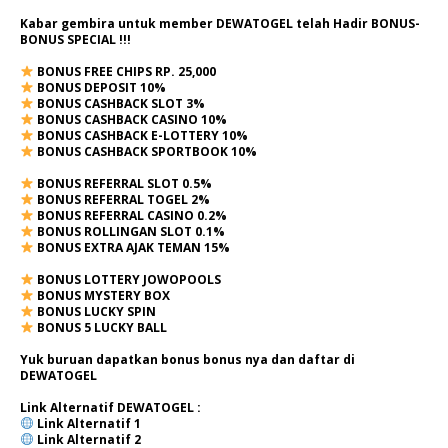
Kabar gembira untuk member DEWATOGEL telah Hadir
BONUS-
BONUS SPECIAL
!!!
BONUS FREE CHIPS RP. 25,000
BONUS DEPOSIT 10%
BONUS CASHBACK SLOT 3%
BONUS CASHBACK CASINO 10%
BONUS CASHBACK E-LOTTERY 10%
BONUS CASHBACK SPORTBOOK 10%
BONUS REFERRAL SLOT 0.5%
BONUS REFERRAL TOGEL 2%
BONUS REFERRAL CASINO 0.2%
BONUS ROLLINGAN SLOT 0.1%
BONUS EXTRA AJAK TEMAN 15%
BONUS LOTTERY JOWOPOOLS
BONUS MYSTERY BOX
BONUS LUCKY SPIN
BONUS 5 LUCKY BALL
Yuk buruan dapatkan bonus bonus nya dan daftar di
DEWATOGEL
Link Alternatif
DEWATOGEL
:
Link Alternatif 1
Link Alternatif 2