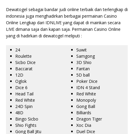
Dewatogel sebagai bandar judi online terbaik dan terlengkap di
indonesia juga menghadirkan berbagai permainan Casino
Online Lengkap dari IDNLIVE yang dapat di mainkan secara
LIVE dimana saja dan kapan saja. Permainan Casino Online
yang di hadirkan di dewatogel meliputi :
24
Suwit
Roulette
Samgong
Sicbo Dice
3D Shio
Baccarat
Fantan
12D
5D ball
Oglok
Poker Dice
Dice 6
IDN 4 Stand
Head Tail
Red White
Red White
Monopoly
24D Spin
Gong Ball
48D
Billiards
Bingo Sicbo
Dragon Tiger
Shio Fights
Xoc Dia
Gong Ball Jitu
Duel Dice