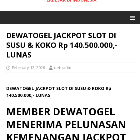
DEWATOGEL JACKPOT SLOT DI
SUSU & KOKO Rp 140.500.000,-
LUNAS
February 12, 2026
detoadm
DEWATOGEL JACKPOT SLOT DI SUSU & KOKO Rp
140.500.000,- LUNAS
MEMBER DEWATOGEL
MENERIMA PELUNASAN
KEMENANGAN JACKPOT