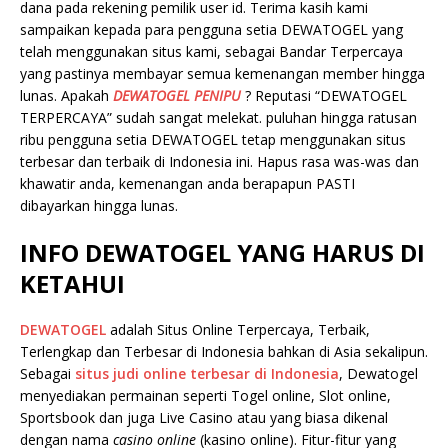
dana pada rekening pemilik user id. Terima kasih kami
sampaikan kepada para pengguna setia DEWATOGEL yang
telah menggunakan situs kami, sebagai Bandar Terpercaya
yang pastinya membayar semua kemenangan member hingga
lunas. Apakah
DEWATOGEL PENIPU
? Reputasi “DEWATOGEL
TERPERCAYA” sudah sangat melekat. puluhan hingga ratusan
ribu pengguna setia DEWATOGEL tetap menggunakan situs
terbesar dan terbaik di Indonesia ini. Hapus rasa was-was dan
khawatir anda, kemenangan anda berapapun PASTI
dibayarkan hingga lunas.
INFO DEWATOGEL YANG HARUS DI
KETAHUI
DEWATOGEL
adalah Situs Online Terpercaya, Terbaik,
Terlengkap dan Terbesar di Indonesia bahkan di Asia sekalipun.
Sebagai
situs judi online terbesar di Indonesia
, Dewatogel
menyediakan permainan seperti Togel online, Slot online,
Sportsbook dan juga Live Casino atau yang biasa dikenal
dengan nama
casino online
(kasino online). Fitur-fitur yang