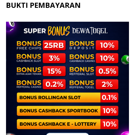
BUKTI PEMBAYARAN