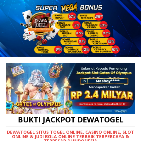
BUKTI JACKPOT DEWATOGEL
DEWATOGEL SITUS TOGEL ONLINE, CASINO ONLINE, SLOT
ONLINE & JUDI BOLA ONLINE TERBAIK TERPERCAYA &
TERBESAR DI INDONESIA