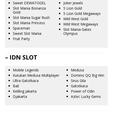
Sweet DEWATOGEL
Joker Jewels
Slot Mania Bonanza
5 Lion Gold
Gold
5 Lion Gold Megaways
Slot Mania Sugar Rush
Wild West Gold
Slot Mania Princess
Wild West Megaways
Spaceman
Slot Mania Gates
Sweet Slot Mania
Olympus
Fruit Party
– IDN SLOT
Mobile Legends
Medusa
Kutukan Medusa Multiplayer
Domino QQ Big Win
Ultra Gatotkaca
Sirus Gila
Bali
Gatotkaca
Keliling Jakarta
Power of Odin
Djakarta
Aztec Lucky Gems