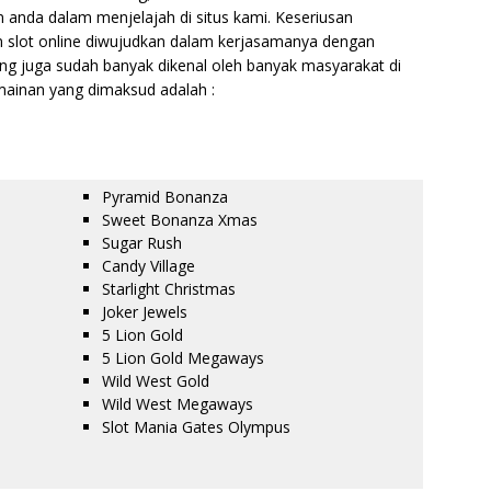
nda dalam menjelajah di situs kami. Keseriusan
lot online diwujudkan dalam kerjasamanya dengan
yang juga sudah banyak dikenal oleh banyak masyarakat di
mainan yang dimaksud adalah :
Pyramid Bonanza
Sweet Bonanza Xmas
Sugar Rush
Candy Village
Starlight Christmas
Joker Jewels
5 Lion Gold
5 Lion Gold Megaways
Wild West Gold
Wild West Megaways
Slot Mania Gates Olympus