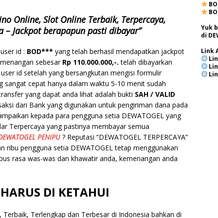
BO
BO
no Online, Slot Online Terbaik, Terpercaya,
Yuk b
a – Jackpot berapapun pasti dibayar”
di D
ser id :
BOD***
yang telah berhasil mendapatkan jackpot
Link 
Lin
menangan sebesar
Rp 110.000.000,-.
telah dibayarkan
Lin
user id setelah yang bersangkutan mengisi formulir
Lin
ng sangat cepat hanya dalam waktu 5-10 menit sudah
transfer yang dapat anda lihat adalah bukti
SAH / VALID
nsaksi dari Bank yang digunakan untuk pengiriman dana pada
mi sampaikan kepada para pengguna setia DEWATOGEL yang
ndar Terpercaya yang pastinya membayar semua
DEWATOGEL PENIPU
? Reputasi “DEWATOGEL TERPERCAYA”
usan ribu pengguna setia DEWATOGEL tetap menggunakan
. Hapus rasa was-was dan khawatir anda, kemenangan anda
HARUS DI KETAHUI
, Terbaik, Terlengkap dan Terbesar di Indonesia bahkan di