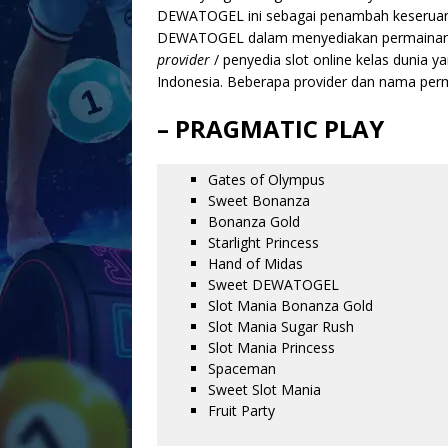
DEWATOGEL ini sebagai penambah keseruan a
DEWATOGEL dalam menyediakan permainan s
provider
/ penyedia slot online kelas dunia 
Indonesia. Beberapa provider dan nama per
– PRAGMATIC PLAY
Gates of Olympus
Sweet Bonanza
Bonanza Gold
Starlight Princess
Hand of Midas
Sweet DEWATOGEL
Slot Mania Bonanza Gold
Slot Mania Sugar Rush
Slot Mania Princess
Spaceman
Sweet Slot Mania
Fruit Party