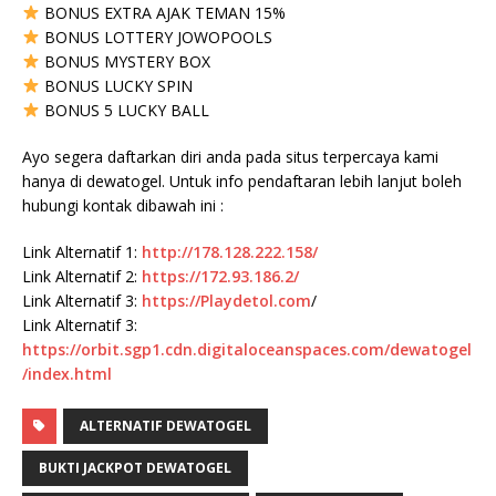
BONUS EXTRA AJAK TEMAN 15%
BONUS LOTTERY JOWOPOOLS
BONUS MYSTERY BOX
BONUS LUCKY SPIN
BONUS 5 LUCKY BALL
Ayo segera daftarkan diri anda pada situs terpercaya kami
hanya di dewatogel. Untuk info pendaftaran lebih lanjut boleh
hubungi kontak dibawah ini :
Link Alternatif 1:
http://178.128.222.158/
Link Alternatif 2:
https://172.93.186.2/
Link Alternatif 3:
https://
Playdetol.com
/
Link Alternatif 3:
https://orbit.sgp1.cdn.digitaloceanspaces.com/dewatogel
/index.html
ALTERNATIF DEWATOGEL
BUKTI JACKPOT DEWATOGEL