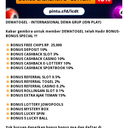
DEWATOGEL - INTERNASIONAL DEWA GRUP (IDN PLAY)
Kabar gembira untuk member DEWATOGEL telah Hadir
BONUS-
BONUS SPECIAL
!!!
BONUS FREE CHIPS RP. 25,000
BONUS DEPOSIT 10%
BONUS CASHBACK SLOT 3%
BONUS CASHBACK CASINO 10%
BONUS CASHBACK E-LOTTERY 10%
BONUS CASHBACK SPORTBOOK 10%
BONUS REFERRAL SLOT 0.5%
BONUS REFERRAL TOGEL 2%
BONUS REFERRAL CASINO 0.2%
BONUS ROLLINGAN SLOT 0.1%
BONUS EXTRA AJAK TEMAN 15%
BONUS LOTTERY JOWOPOOLS
BONUS MYSTERY BOX
BONUS LUCKY SPIN
BONUS 5 LUCKY BALL
Yuk buruan dapatkan bonus bonus nya dan daftar di