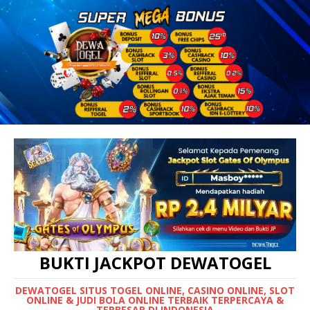
BUKTI JACKPOT DEWATOGEL
DEWATOGEL SITUS TOGEL ONLINE, CASINO ONLINE, SLOT
ONLINE & JUDI BOLA ONLINE TERBAIK TERPERCAYA &
TERBESAR DI INDONESIA