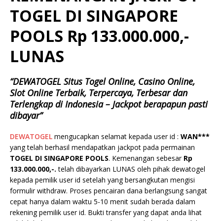
TOGEL DI SINGAPORE
POOLS Rp 133.000.000,-
LUNAS
“DEWATOGEL Situs Togel Online, Casino Online,
Slot Online Terbaik, Terpercaya, Terbesar dan
Terlengkap di Indonesia – Jackpot berapapun pasti
dibayar”
DEWATOGEL
mengucapkan selamat kepada user id :
WAN***
yang telah berhasil mendapatkan jackpot pada permainan
TOGEL DI SINGAPORE POOLS
.
Kemenangan sebesar
Rp
133.000.000
,-.
telah dibayarkan LUNAS oleh pihak dewatogel
kepada pemilik user id setelah yang bersangkutan mengisi
formulir withdraw. Proses pencairan dana berlangsung sangat
cepat hanya dalam waktu 5-10 menit sudah berada dalam
rekening pemilik user id. Bukti transfer yang dapat anda lihat