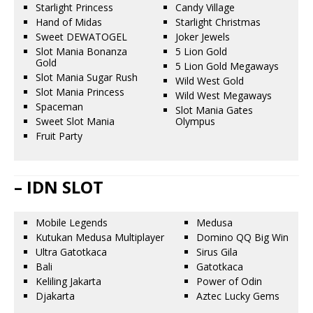
Starlight Princess
Candy Village
Hand of Midas
Starlight Christmas
Sweet DEWATOGEL
Joker Jewels
Slot Mania Bonanza
5 Lion Gold
Gold
5 Lion Gold Megaways
Slot Mania Sugar Rush
Wild West Gold
Slot Mania Princess
Wild West Megaways
Spaceman
Slot Mania Gates
Sweet Slot Mania
Olympus
Fruit Party
– IDN SLOT
Mobile Legends
Medusa
Kutukan Medusa Multiplayer
Domino QQ Big Win
Ultra Gatotkaca
Sirus Gila
Bali
Gatotkaca
Keliling Jakarta
Power of Odin
Djakarta
Aztec Lucky Gems