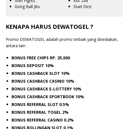
Shio Fights
Xoc Dia
Gong Ball Jitu
Duel Dice
KENAPA HARUS DEWATOGEL ?
Promo DEWATOGEL adalah promo terbaik yang disediakan,
antara lain :
BONUS FREE CHIPS RP. 25,000
BONUS DEPOSIT 10%
BONUS CASHBACK SLOT 10%
BONUS CASHBACK CASINO 10%
BONUS CASHBACK E-LOTTERY 10%
BONUS CASHBACK SPORTBOOK 10%
BONUS REFERRAL SLOT 0.5%
BONUS REFERRAL TOGEL 2%
BONUS REFERRAL CASINO 0.2%
BONUS ROLLINGAN SLOT 0.1%