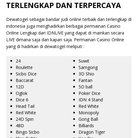
TERLENGKAP DAN TERPERCAYA
Dewatogel sebagai bandar judi online terbaik dan terlengkap di
indonesia juga menghadirkan berbagai permainan Casino
Online Lengkap dari IDNLIVE yang dapat di mainkan secara
LIVE dimana saja dan kapan saja. Permainan Casino Online
yang di hadirkan di dewatogel meliputi :
24
Suwit
Roulette
Samgong
Sicbo Dice
3D Shio
Baccarat
Fantan
12D
5D ball
Oglok
Poker Dice
Dice 6
IDN 4 Stand
Head Tail
Red White
Red White
Monopoly
24D Spin
Gong Ball
48D
Billiards
Bingo Sicbo
Dragon Tiger