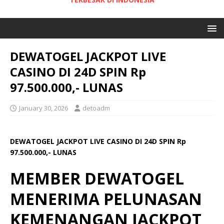
DEWATOGEL JACKPOT LIVE
CASINO DI 24D SPIN Rp
97.500.000,- LUNAS
January 30, 2026
detoadm
DEWATOGEL JACKPOT LIVE CASINO DI 24D SPIN Rp
97.500.000,- LUNAS
MEMBER DEWATOGEL
MENERIMA PELUNASAN
KEMENANGAN JACKPOT