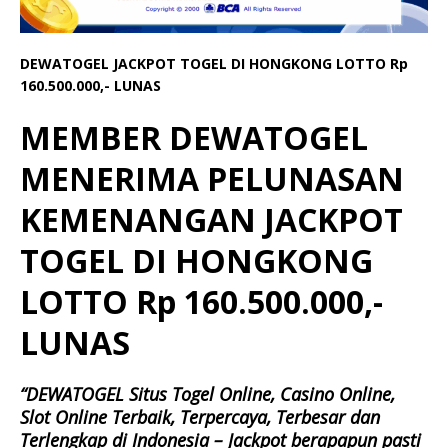
DEWATOGEL JACKPOT TOGEL DI HONGKONG LOTTO Rp
160.500.000,- LUNAS
MEMBER DEWATOGEL
MENERIMA PELUNASAN
KEMENANGAN JACKPOT
TOGEL DI HONGKONG
LOTTO Rp 160.500.000,-
LUNAS
“DEWATOGEL Situs Togel Online, Casino Online,
Slot Online Terbaik, Terpercaya, Terbesar dan
Terlengkap di Indonesia – Jackpot berapapun pasti