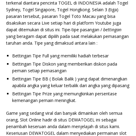
terkenal diantara pencinta TOGEL di INDONESIA adalah Togel
Sydney, Togel Singapore, Togel Hongkong. Selain 3 (tiga)
pasaran tersebut, pasaran Togel Toto Macau yang bisa
disaksikan secara Live setiap hari di platform Youtube juga
dapat ditemukan di situs ini. Tipe-tipe pasangan /
bettingan
yang beragam dapat dipilih pada saat melakukan pemasangan
taruhan anda. Tipe yang dimaksud antara lain :
Bettingan Tipe Full yang memiliki hadiah terbesar
Bettingan Tipe Diskon yang memberikan diskon pada
pemain setiap pemasangan
Bettingan Tipe BB ( Bolak Balik ) yang dapat dimenangkan
apabila angka yang keluar terbalik dari angka yang dipasang
Bettingan Tipe Prize yang memungkinkan persentase
kemenangan pemain meningkat.
Game yang sedang viral dan banyak dimainkan oleh semua
orang, Slot Online hadir di situs DEWATOGEL ini sebagai
penambah keseruan anda dalam menjelajah di situs kami.
Keseriusan DEWATOGEL dalam menyediakan permainan slot