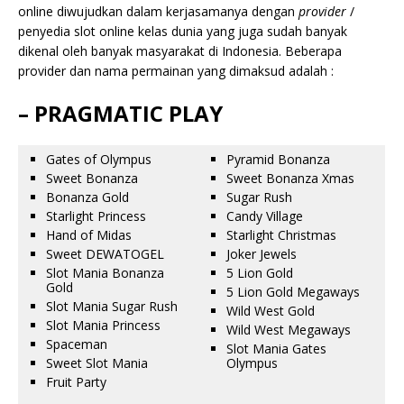
online diwujudkan dalam kerjasamanya dengan
provider
/
penyedia slot online kelas dunia yang juga sudah banyak
dikenal oleh banyak masyarakat di Indonesia. Beberapa
provider dan nama permainan yang dimaksud adalah :
– PRAGMATIC PLAY
Gates of Olympus
Pyramid Bonanza
Sweet Bonanza
Sweet Bonanza Xmas
Bonanza Gold
Sugar Rush
Starlight Princess
Candy Village
Hand of Midas
Starlight Christmas
Sweet DEWATOGEL
Joker Jewels
Slot Mania Bonanza
5 Lion Gold
Gold
5 Lion Gold Megaways
Slot Mania Sugar Rush
Wild West Gold
Slot Mania Princess
Wild West Megaways
Spaceman
Slot Mania Gates
Sweet Slot Mania
Olympus
Fruit Party