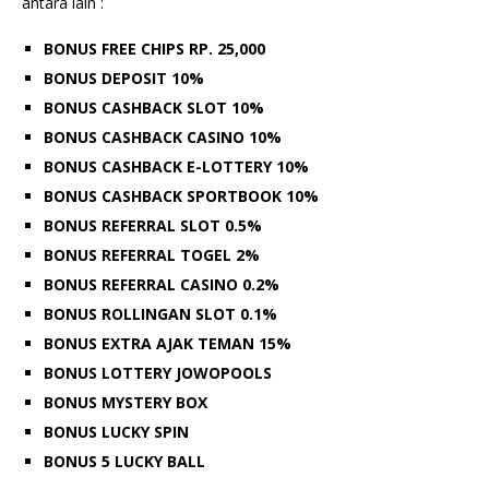
antara lain :
BONUS FREE CHIPS RP. 25,000
BONUS DEPOSIT 10%
BONUS CASHBACK SLOT 10%
BONUS CASHBACK CASINO 10%
BONUS CASHBACK E-LOTTERY 10%
BONUS CASHBACK SPORTBOOK 10%
BONUS REFERRAL SLOT 0.5%
BONUS REFERRAL TOGEL 2%
BONUS REFERRAL CASINO 0.2%
BONUS ROLLINGAN SLOT 0.1%
BONUS EXTRA AJAK TEMAN 15%
BONUS LOTTERY JOWOPOOLS
BONUS MYSTERY BOX
BONUS LUCKY SPIN
BONUS 5 LUCKY BALL