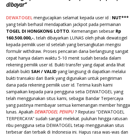
dibayar”
DEWATOGEL
mengucapkan selamat kepada user id :
NUT***
yang telah berhasil mendapatkan jackpot pada permainan
TOGEL DI HONGKONG LOTTO
. Kemenangan sebesar
Rp
160.500.000,-.
telah dibayarkan LUNAS oleh pihak dewatogel
kepada pemilik user id setelah yang bersangkutan mengisi
formulir withdraw. Proses pencairan dana berlangsung sangat
cepat hanya dalam waktu 5-10 menit sudah berada dalam
rekening pemilik user id. Bukti transfer yang dapat anda lihat
adalah bukti
SAH / VALID
yang langsung di dapatkan melalui
bukti transaksi dari Bank yang digunakan untuk pengiriman
dana pada rekening pemilik user id. Terima kasih kami
sampaikan kepada para pengguna setia DEWATOGEL yang
telah menggunakan situs kami, sebagai Bandar Terpercaya
yang pastinya membayar semua kemenangan member hingga
lunas. Apakah
DEWATOGEL PENIPU
? Reputasi “DEWATOGEL
TERPERCAYA” sudah sangat melekat. puluhan hingga ratusan
ribu pengguna setia DEWATOGEL tetap menggunakan situs
terbesar dan terbaik di Indonesia ini. Hapus rasa was-was dan