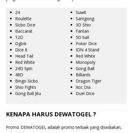
24
Suwit
Roulette
Samgong
Sicbo Dice
3D Shio
Baccarat
Fantan
12D
5D ball
Oglok
Poker Dice
Dice 6
IDN 4 Stand
Head Tail
Red White
Red White
Monopoly
24D Spin
Gong Ball
48D
Billiards
Bingo Sicbo
Dragon Tiger
Shio Fights
Xoc Dia
Gong Ball Jitu
Duel Dice
KENAPA HARUS DEWATOGEL ?
Promo DEWATOGEL adalah promo terbaik yang disediakan,