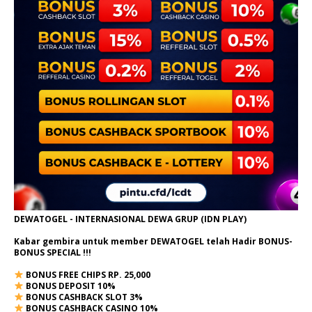
DEWATOGEL - INTERNASIONAL DEWA GRUP (IDN PLAY)
Kabar gembira untuk member DEWATOGEL telah Hadir
BONUS-
BONUS SPECIAL
!!!
BONUS FREE CHIPS RP. 25,000
BONUS DEPOSIT 10%
BONUS CASHBACK SLOT 3%
BONUS CASHBACK CASINO 10%