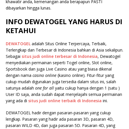
khawatir anda, kemenangan anda berapapun PASTI
dibayarkan hingga lunas.
INFO DEWATOGEL YANG HARUS DI
KETAHUI
DEWATOGEL
adalah Situs Online Terpercaya, Terbaik,
Terlengkap dan Terbesar di Indonesia bahkan di Asia sekalipun.
Sebagai
situs judi online terbesar di Indonesia
, Dewatogel
menyediakan permainan seperti Togel online, Slot online,
Sportsbook dan juga Live Casino atau yang biasa dikenal
dengan nama
casino online
(kasino online). Fitur-fitur yang
cukup mudah digunakan juga tersedia dalam situs ini, salah
satunya adalah
one for all
yaitu cukup hanya dengan 1 (satu )
User ID saja, anda sudah dapat menjelajahi semua permainan
yang ada di
situs judi online terbaik di Indonesia
ini.
DEWATOGEL hadir dengan pasaran-pasaran yang cukup
lengkap. Pasaran yang hadir ada pasaran 3D, pasaran 4D,
pasaran WILD 4D, dan juga pasaran 5D. Pasaran 4D, yang