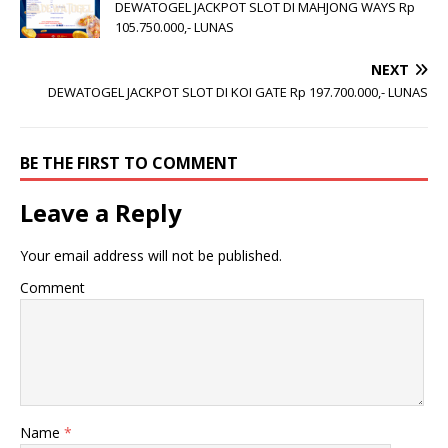
DEWATOGEL JACKPOT SLOT DI MAHJONG WAYS Rp
105.750.000,- LUNAS
NEXT
DEWATOGEL JACKPOT SLOT DI KOI GATE Rp 197.700.000,- LUNAS
BE THE FIRST TO COMMENT
Leave a Reply
Your email address will not be published.
Comment
Name
*