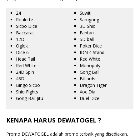
24
Suwit
Roulette
Samgong
Sicbo Dice
3D Shio
Baccarat
Fantan
12D
5D ball
Oglok
Poker Dice
Dice 6
IDN 4 Stand
Head Tail
Red White
Red White
Monopoly
24D Spin
Gong Ball
48D
Billiards
Bingo Sicbo
Dragon Tiger
Shio Fights
Xoc Dia
Gong Ball Jitu
Duel Dice
KENAPA HARUS DEWATOGEL ?
Promo DEWATOGEL adalah promo terbaik yang disediakan,