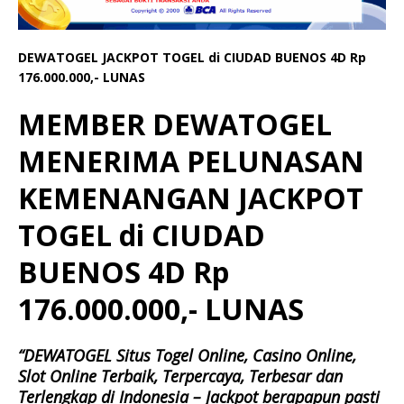
DEWATOGEL JACKPOT
TOGEL di CIUDAD BUENOS 4D Rp
176.000.000,- LUNAS
MEMBER DEWATOGEL
MENERIMA PELUNASAN
KEMENANGAN JACKPOT
TOGEL di CIUDAD
BUENOS 4D Rp
176.000.000,- LUNAS
“DEWATOGEL Situs Togel Online, Casino Online,
Slot Online Terbaik, Terpercaya, Terbesar dan
Terlengkap di Indonesia – Jackpot berapapun pasti