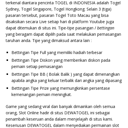
terkenal diantara pencinta TOGEL di INDONESIA adalah Togel
Sydney, Togel Singapore, Togel Hongkong. Selain 3 (tiga)
pasaran tersebut, pasaran Togel Toto Macau yang bisa
disaksikan secara Live setiap hari di platform Youtube juga
dapat ditemukan di situs ini. Tipe-tipe pasangan /
bettingan
yang beragam dapat dipilih pada saat melakukan pemasangan
taruhan anda. Tipe yang dimaksud antara lain :
Bettingan Tipe Full yang memiliki hadiah terbesar
Bettingan Tipe Diskon yang memberikan diskon pada
pemain setiap pemasangan
Bettingan Tipe BB ( Bolak Balik ) yang dapat dimenangkan
apabila angka yang keluar terbalik dari angka yang dipasang
Bettingan Tipe Prize yang memungkinkan persentase
kemenangan pemain meningkat.
Game yang sedang viral dan banyak dimainkan oleh semua
orang, Slot Online hadir di situs DEWATOGEL ini sebagai
penambah keseruan anda dalam menjelajah di situs kami.
Keseriusan DEWATOGEL dalam menyediakan permainan slot