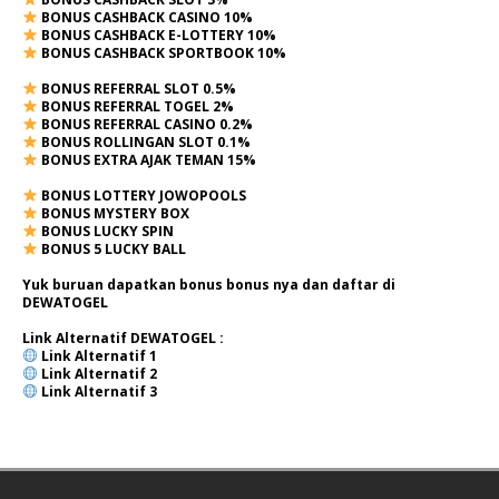
BONUS CASHBACK CASINO 10%
BONUS CASHBACK E-LOTTERY 10%
BONUS CASHBACK SPORTBOOK 10%
BONUS REFERRAL SLOT 0.5%
BONUS REFERRAL TOGEL 2%
BONUS REFERRAL CASINO 0.2%
BONUS ROLLINGAN SLOT 0.1%
BONUS EXTRA AJAK TEMAN 15%
BONUS LOTTERY JOWOPOOLS
BONUS MYSTERY BOX
BONUS LUCKY SPIN
BONUS 5 LUCKY BALL
Yuk buruan dapatkan bonus bonus nya dan daftar di
DEWATOGEL
Link Alternatif
DEWATOGEL
:
Link Alternatif 1
Link Alternatif 2
Link Alternatif 3
Copyright © 2026 | WordPress Theme by
MH Themes