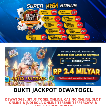
BUKTI JACKPOT DEWATOGEL
DEWATOGEL SITUS TOGEL ONLINE, CASINO ONLINE, SLOT
ONLINE & JUDI BOLA ONLINE TERBAIK TERPERCAYA &
TERBESAR DI INDONESIA