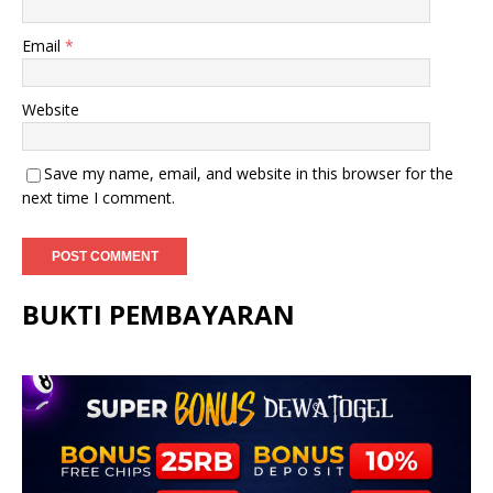
Email
*
Website
Save my name, email, and website in this browser for the
next time I comment.
BUKTI PEMBAYARAN