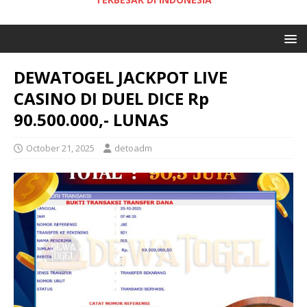
DEWATOGEL JACKPOT LIVE
CASINO DI DUEL DICE Rp
90.500.000,- LUNAS
October 21, 2025
detoadm