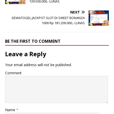
139.500.000,- LUNAS
NEXT
DEWATOGEL JACKPOT SLOT DI SWEET BONANZA
1000 Rp 181.200.000,- LUNAS
BE THE FIRST TO COMMENT
Leave a Reply
Your email address will not be published.
Comment
Name
*