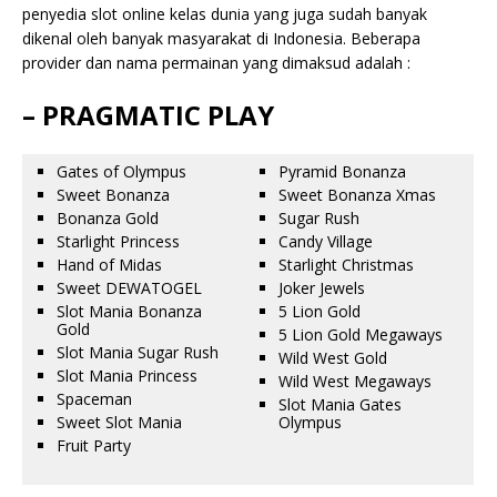
penyedia slot online kelas dunia yang juga sudah banyak
dikenal oleh banyak masyarakat di Indonesia. Beberapa
provider dan nama permainan yang dimaksud adalah :
– PRAGMATIC PLAY
Gates of Olympus
Pyramid Bonanza
Sweet Bonanza
Sweet Bonanza Xmas
Bonanza Gold
Sugar Rush
Starlight Princess
Candy Village
Hand of Midas
Starlight Christmas
Sweet DEWATOGEL
Joker Jewels
Slot Mania Bonanza
5 Lion Gold
Gold
5 Lion Gold Megaways
Slot Mania Sugar Rush
Wild West Gold
Slot Mania Princess
Wild West Megaways
Spaceman
Slot Mania Gates
Sweet Slot Mania
Olympus
Fruit Party