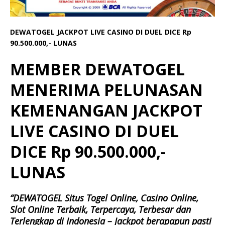
DEWATOGEL JACKPOT LIVE CASINO DI DUEL DICE Rp
90.500.000,- LUNAS
MEMBER DEWATOGEL
MENERIMA PELUNASAN
KEMENANGAN JACKPOT
LIVE CASINO DI DUEL
DICE Rp 90.500.000,-
LUNAS
“DEWATOGEL Situs Togel Online, Casino Online,
Slot Online Terbaik, Terpercaya, Terbesar dan
Terlengkap di Indonesia – Jackpot berapapun pasti