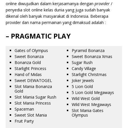
online diwujudkan dalam kerjasamanya dengan
provider
/
penyedia slot online kelas dunia yang juga sudah banyak
dikenal oleh banyak masyarakat di Indonesia. Beberapa
provider dan nama permainan yang dimaksud adalah :
– PRAGMATIC PLAY
Gates of Olympus
Pyramid Bonanza
Sweet Bonanza
Sweet Bonanza Xmas
Bonanza Gold
Sugar Rush
Starlight Princess
Candy Village
Hand of Midas
Starlight Christmas
Sweet DEWATOGEL
Joker Jewels
Slot Mania Bonanza
5 Lion Gold
Gold
5 Lion Gold Megaways
Slot Mania Sugar Rush
Wild West Gold
Slot Mania Princess
Wild West Megaways
Spaceman
Slot Mania Gates
Sweet Slot Mania
Olympus
Fruit Party