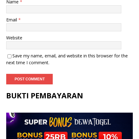
Name
*
Email
*
Website
Save my name, email, and website in this browser for the
next time I comment.
BUKTI PEMBAYARAN