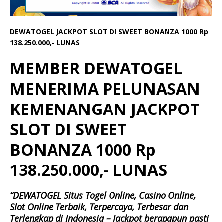
DEWATOGEL JACKPOT SLOT DI SWEET BONANZA 1000 Rp
138.250.000,- LUNAS
MEMBER DEWATOGEL
MENERIMA PELUNASAN
KEMENANGAN JACKPOT
SLOT DI SWEET
BONANZA 1000 Rp
138.250.000,- LUNAS
“DEWATOGEL Situs Togel Online, Casino Online,
Slot Online Terbaik, Terpercaya, Terbesar dan
Terlengkap di Indonesia – Jackpot berapapun pasti