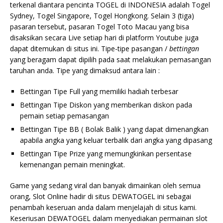
terkenal diantara pencinta TOGEL di INDONESIA adalah Togel
Sydney, Togel Singapore, Togel Hongkong. Selain 3 (tiga)
pasaran tersebut, pasaran Togel Toto Macau yang bisa
disaksikan secara Live setiap hari di platform Youtube juga
dapat ditemukan di situs ini. Tipe-tipe pasangan /
bettingan
yang beragam dapat dipilih pada saat melakukan pemasangan
taruhan anda. Tipe yang dimaksud antara lain :
Bettingan Tipe Full yang memiliki hadiah terbesar
Bettingan Tipe Diskon yang memberikan diskon pada
pemain setiap pemasangan
Bettingan Tipe BB ( Bolak Balik ) yang dapat dimenangkan
apabila angka yang keluar terbalik dari angka yang dipasang
Bettingan Tipe Prize yang memungkinkan persentase
kemenangan pemain meningkat.
Game yang sedang viral dan banyak dimainkan oleh semua
orang, Slot Online hadir di situs DEWATOGEL ini sebagai
penambah keseruan anda dalam menjelajah di situs kami.
Keseriusan DEWATOGEL dalam menyediakan permainan slot