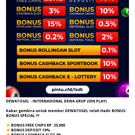
DEWATOGEL - INTERNASIONAL DEWA GRUP (IDN PLAY)
Kabar gembira untuk member DEWATOGEL telah Hadir
BONUS-
BONUS SPECIAL
!!!
BONUS FREE CHIPS RP. 25,000
BONUS DEPOSIT 10%
BONUS CASHBACK SLOT 3%