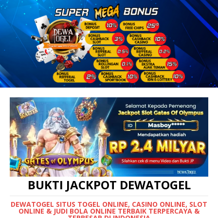
BUKTI JACKPOT DEWATOGEL
DEWATOGEL SITUS TOGEL ONLINE, CASINO ONLINE, SLOT
ONLINE & JUDI BOLA ONLINE TERBAIK TERPERCAYA &
TERBESAR DI INDONESIA