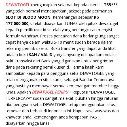
DEWATOGEL
mengucapkan selamat kepada user id :
T55***
yang telah berhasil mendapatkan jackpot pada permainan
SLOT DI BLOOD MOON.
Kemenangan sebesar
Rp
177.000.000,-.
telah dibayarkan LUNAS oleh pihak dewatogel
kepada pemilik user id setelah yang bersangkutan mengisi
formulir withdraw. Proses pencairan dana berlangsung sangat
cepat hanya dalam waktu 5-10 menit sudah berada dalam
rekening pemilik user id. Bukti transfer yang dapat anda lihat
adalah bukti
SAH / VALID
yang langsung di dapatkan melalui
bukti transaksi dari Bank yang digunakan untuk pengiriman
dana pada rekening pemilik user id. Terima kasih kami
sampaikan kepada para pengguna setia DEWATOGEL yang
telah menggunakan situs kami, sebagai Bandar Terpercaya
yang pastinya membayar semua kemenangan member hingga
lunas. Apakah
DEWATOGEL PENIPU
? Reputasi “DEWATOGEL
TERPERCAYA” sudah sangat melekat. puluhan hingga ratusan
ribu pengguna setia DEWATOGEL tetap menggunakan situs
terbesar dan terbaik di Indonesia ini. Hapus rasa was-was dan
khawatir anda, kemenangan anda berapapun PASTI
dibayarkan hingga lunas.