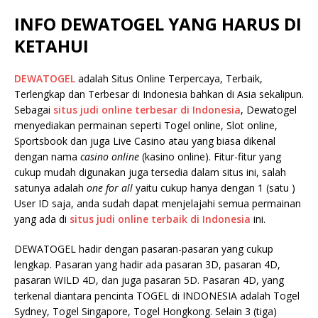
INFO DEWATOGEL YANG HARUS DI
KETAHUI
DEWATOGEL
adalah Situs Online Terpercaya, Terbaik,
Terlengkap dan Terbesar di Indonesia bahkan di Asia sekalipun.
Sebagai
situs judi online terbesar di Indonesia
, Dewatogel
menyediakan permainan seperti Togel online, Slot online,
Sportsbook dan juga Live Casino atau yang biasa dikenal
dengan nama
casino online
(kasino online). Fitur-fitur yang
cukup mudah digunakan juga tersedia dalam situs ini, salah
satunya adalah
one for all
yaitu cukup hanya dengan 1 (satu )
User ID saja, anda sudah dapat menjelajahi semua permainan
yang ada di
situs judi online terbaik di Indonesia
ini.
DEWATOGEL hadir dengan pasaran-pasaran yang cukup
lengkap. Pasaran yang hadir ada pasaran 3D, pasaran 4D,
pasaran WILD 4D, dan juga pasaran 5D. Pasaran 4D, yang
terkenal diantara pencinta TOGEL di INDONESIA adalah Togel
Sydney, Togel Singapore, Togel Hongkong. Selain 3 (tiga)