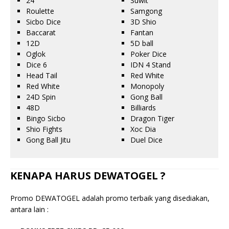
24
Suwit
Roulette
Samgong
Sicbo Dice
3D Shio
Baccarat
Fantan
12D
5D ball
Oglok
Poker Dice
Dice 6
IDN 4 Stand
Head Tail
Red White
Red White
Monopoly
24D Spin
Gong Ball
48D
Billiards
Bingo Sicbo
Dragon Tiger
Shio Fights
Xoc Dia
Gong Ball Jitu
Duel Dice
KENAPA HARUS DEWATOGEL ?
Promo DEWATOGEL adalah promo terbaik yang disediakan,
antara lain :