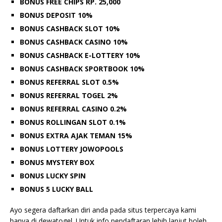
BONUS FREE CHIPS RP. 25,000
BONUS DEPOSIT 10%
BONUS CASHBACK SLOT 10%
BONUS CASHBACK CASINO 10%
BONUS CASHBACK E-LOTTERY 10%
BONUS CASHBACK SPORTBOOK 10%
BONUS REFERRAL SLOT 0.5%
BONUS REFERRAL TOGEL 2%
BONUS REFERRAL CASINO 0.2%
BONUS ROLLINGAN SLOT 0.1%
BONUS EXTRA AJAK TEMAN 15%
BONUS LOTTERY JOWOPOOLS
BONUS MYSTERY BOX
BONUS LUCKY SPIN
BONUS 5 LUCKY BALL
Ayo segera daftarkan diri anda pada situs terpercaya kami
hanya di dewatogel. Untuk info pendaftaran lebih lanjut boleh