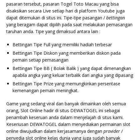
pasaran tersebut, pasaran Togel Toto Macau yang bisa
disaksikan secara Live setiap hari di platform Youtube juga
dapat ditemukan di situs ini. Tipe-tipe pasangan /
bettingan
yang beragam dapat dipilih pada saat melakukan pemasangan
taruhan anda. Tipe yang dimaksud antara lain :
Bettingan Tipe Full yang memiliki hadiah terbesar
Bettingan Tipe Diskon yang memberikan diskon pada
pemain setiap pemasangan
Bettingan Tipe BB ( Bolak Balik ) yang dapat dimenangkan
apabila angka yang keluar terbalik dari angka yang dipasang
Bettingan Tipe Prize yang memungkinkan persentase
kemenangan pemain meningkat.
Game yang sedang viral dan banyak dimainkan oleh semua
orang, Slot Online hadir di situs DEWATOGEL ini sebagai
penambah keseruan anda dalam menjelajah di situs kami.
Keseriusan DEWATOGEL dalam menyediakan permainan slot
online diwujudkan dalam kerjasamanya dengan
provider
/
penyedia slot online kelas dunia yang juga sudah banyak