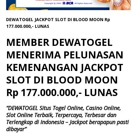
DEWATOGEL JACKPOT SLOT DI BLOOD MOON Rp
177.000.000,- LUNAS
MEMBER DEWATOGEL
MENERIMA PELUNASAN
KEMENANGAN JACKPOT
SLOT DI BLOOD MOON
Rp 177.000.000,- LUNAS
“DEWATOGEL Situs Togel Online, Casino Online,
Slot Online Terbaik, Terpercaya, Terbesar dan
Terlengkap di Indonesia – Jackpot berapapun pasti
dibayar”