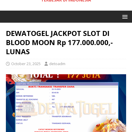
DEWATOGEL JACKPOT SLOT DI
BLOOD MOON Rp 177.000.000,-
LUNAS
October 23, 2025
detoadm