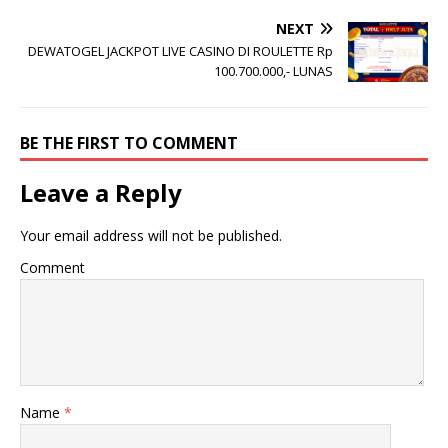
NEXT
DEWATOGEL JACKPOT LIVE CASINO DI ROULETTE Rp
100.700.000,- LUNAS
BE THE FIRST TO COMMENT
Leave a Reply
Your email address will not be published.
Comment
Name
*